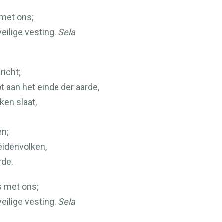
 met ons;
eilige vesting.
Sela
richt;
 aan het einde der aarde,
ken slaat,
en;
eidenvolken,
rde.
s met ons;
eilige vesting.
Sela