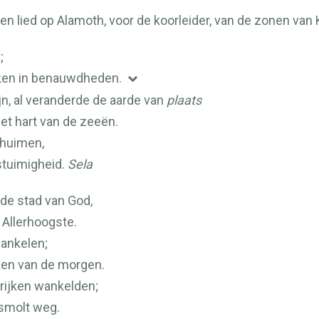
en lied op Alamoth, voor de koorleider, van de zonen van 
;
eken in benauwdheden.
jn, al veranderde de aarde van
plaats
et hart van de zeeën.
chuimen,
stuimigheid.
Sela
 de stad van God,
 Allerhoogste.
wankelen;
eken van de morgen.
krijken wankelden;
e smolt weg.