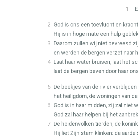
1
E
2
God is ons een toevlucht en kracht
Hij is in hoge mate een hulp gebl
3
Daarom zullen wij niet bevreesd zi
en werden de bergen verzet naar h
4
Laat haar water bruisen, laat het s
laat de bergen beven door haar on
5
De beekjes van de rivier verblijden
het heiligdom, de woningen van de
6
God is in haar midden, zij zal niet 
God zal haar helpen bij het aanbr
7
De heidenvolken tierden, de konin
Hij liet Zijn stem klinken: de aard