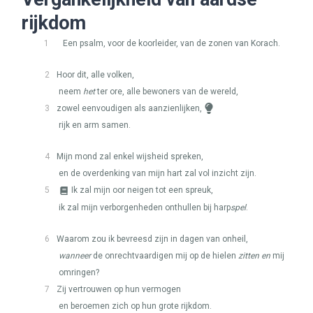
rijkdom
1
Een psalm, voor de koorleider, van de zonen van Korach.
2
Hoor dit, alle volken,
neem
het
ter ore, alle bewoners van de wereld,
3
zowel eenvoudigen als aanzienlijken,
rijk en arm samen.
4
Mijn mond zal enkel wijsheid spreken,
en de overdenking van mijn hart zal vol inzicht zijn.
5
Ik zal mijn oor neigen tot een spreuk,
ik zal mijn verborgenheden onthullen bij harp
spel
.
6
Waarom zou ik bevreesd zijn in dagen van onheil,
wanneer
de onrechtvaardigen mij op de hielen
zitten en
mij
omringen?
7
Zij vertrouwen op hun vermogen
en beroemen zich op hun grote rijkdom.