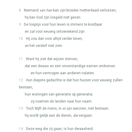
8
Niemand
van hen
kan
zijn
broeder metterdaad verlossen,
hij kan God zijn losgeld niet geven.
9
De losprijs voor hun leven is immers te kostbaar
en zal voor eeuwig ontoereikend zijn.
10
Hij zou dan voor altijd verder leven,
en
het verderf niet zien.
11
Want hij ziet dat wijzen sterven,
dat een dwaas en een onverstandige samen omkomen
en hun vermogen aan anderen nalaten.
12
Hun diepste gedachte is dat hun huizen voor eeuwig zullen
bestaan,
hun woningen van generatie op generatie;
zij noemen de landen naar hun naam.
13
Toch blijft de mens, in
al zijn
aanzien, niet bestaan;
hij wordt gelijk aan de dieren,
die
vergaan.
14
Deze weg die zij gaan, is hun dwaasheid;