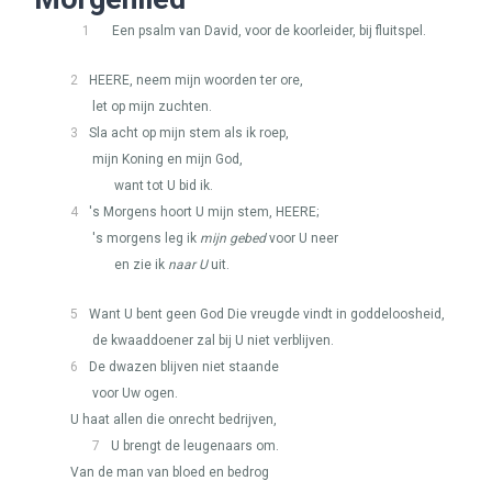
1
Een psalm van David, voor de koorleider, bij fluitspel.
2
HEERE
, neem mijn woorden ter ore,
let op mijn zuchten.
3
Sla acht op mijn stem als ik roep,
mijn Koning en mijn God,
want tot U bid ik.
4
's Morgens hoort U mijn stem,
HEERE
;
's morgens leg ik
mijn gebed
voor U neer
en zie ik
naar U
uit.
5
Want U bent geen God Die vreugde vindt in goddeloosheid,
de kwaaddoener zal bij U niet verblijven.
6
De dwazen blijven niet staande
voor Uw ogen.
U haat allen die onrecht bedrijven,
7
U brengt de leugenaars om.
Van de man van bloed en bedrog