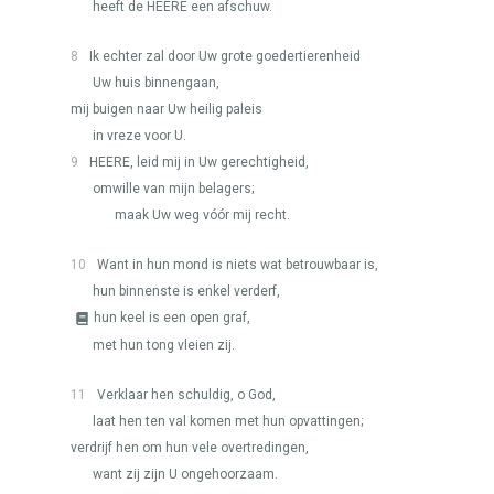
heeft de
HEERE
een afschuw.
8
Ik echter zal door Uw grote goedertierenheid
Uw huis binnengaan,
mij buigen naar Uw heilig paleis
in vreze voor U.
9
HEERE
, leid mij in Uw gerechtigheid,
omwille van mijn belagers;
maak Uw weg vóór mij recht.
10
Want in hun mond is niets wat betrouwbaar is,
hun binnenste is enkel verderf,
hun keel is een open graf,
met hun tong vleien zij.
11
Verklaar hen schuldig, o God,
laat hen ten val komen met hun opvattingen;
verdrijf hen om hun vele overtredingen,
want zij zijn U ongehoorzaam.