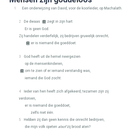
1
Een onderwijzing van David, voor de koorleider, op Machalath.
2
De dwaas
zegt in zijn hart:
Er is geen God.
Zij handelen verderfelijk, zij bedrijven gruwelijk onrecht;
er is niemand die goeddoet.
3
God heeft uit de hemel neergezien
op de mensenkinderen,
om te zien of er iemand verstandig was,
iemand die God zocht.
4
Ieder van hen heeft zich afgekeerd, tezamen zijn zij
verdorven,
er is niemand die goeddoet,
zelfs niet één.
5
Hebben zij dan geen kennis die onrecht bedrijven,
die mijn volk opeten
alsof
zij brood aten?