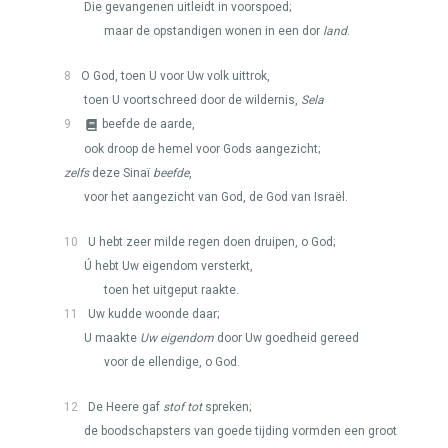
Die gevangenen uitleidt in voorspoed;
maar de opstandigen wonen in een dor
land
.
8
O God, toen U voor Uw volk uittrok,
toen U voortschreed door de wildernis,
Sela
9
beefde de aarde,
ook droop de hemel voor Gods aangezicht;
zelfs
deze Sinaï
beefde
,
voor het aangezicht van God, de God van Israël.
10
U hebt zeer milde regen doen druipen, o God;
Ú hebt Uw eigendom versterkt,
toen het uitgeput raakte.
11
Uw kudde woonde daar;
U maakte
Uw eigendom
door Uw goedheid gereed
voor de ellendige, o God.
12
De Heere gaf
stof tot
spreken;
de boodschapsters van goede tijding vormden een groot