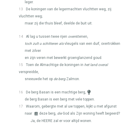
leger.
13
De koningen van de legermachten vluchtten weg, zij
vluchtten weg;
maar zij die thuis bleef, deelde de buit uit.
14
Al lag u tussen twee rijen
oven
stenen,
toch zult u schitteren als
vleugels van een duif, overtrokken
met zilver
en zijn veren met bewerkt groenglanzend goud.
15
Toen de Almachtige de koningen in
het land overal
verspreidde,
sneeuwde het op
de berg
Zalmon.
16
De berg Basan is een machtige berg,
de berg Basan is een berg met vele toppen.
17
Waarom, gebergte met al uw toppen, kijkt u met afgunst
naar
deze berg,
die
God als Zijn woning heeft begeerd?
Ja, de
HEERE
zal er voor altijd wonen.