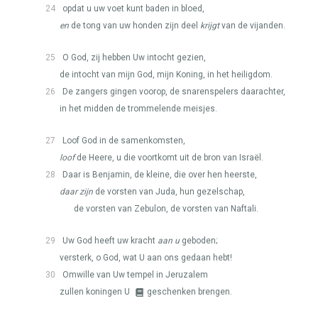
24
opdat u uw voet kunt baden in bloed,
en
de tong van uw honden zijn deel
krijgt
van de vijanden.
25
O God, zij hebben Uw intocht gezien,
de intocht van mijn God, mijn Koning, in het heiligdom.
26
De zangers gingen voorop, de snarenspelers daarachter,
in het midden de trommelende meisjes.
27
Loof God in de samenkomsten,
loof
de Heere, u die voortkomt uit de bron van Israël.
28
Daar is Benjamin, de kleine, die over hen heerste,
daar zijn
de vorsten van Juda, hun gezelschap,
de vorsten van Zebulon, de vorsten van Naftali.
29
Uw God heeft uw kracht
aan u
geboden;
versterk, o God, wat U aan ons gedaan hebt!
30
Omwille van Uw tempel in Jeruzalem
zullen koningen U
geschenken brengen.