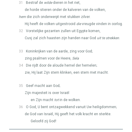
31
Bestraf de
wilde
dieren in het riet,
de horde stieren onder de kalveren van de volken,
hem
die zich onderwerpt met stukken zilver.
Hij heeft de volken uitgestrooid
die
vreugde vinden in oorlog.
32
Vorstelijke gezanten zullen uit Egypte komen,
Cusj zal zich haasten zijn handen naar God
uit te strekken
.
33
Koninkrijken van de aarde, zing voor God;
zing psalmen voor de Heere,
Sela
34
Die rijdt door de aloude hemel der hemelen;
zie, Hij laat Zijn stem klinken, een stem met macht.
35
Geef macht aan God;
Zijn majesteit is over Israël
en Zijn macht
tot
in de wolken.
36
O God, U bent ontzagwekkend vanuit Uw heiligdommen;
de God van Israël, Hij geeft het volk kracht en sterkte.
Geloofd zij God!