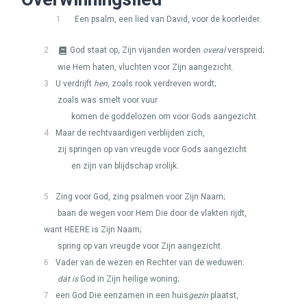
1
Een psalm, een lied van David, voor de koorleider.
2
God staat op, Zijn vijanden worden
overal
verspreid;
wie Hem haten, vluchten voor Zijn aangezicht.
3
U verdrijft
hen
, zoals rook verdreven wordt;
zoals was smelt voor vuur
komen de goddelozen om voor Gods aangezicht.
4
Maar de rechtvaardigen verblijden zich,
zij springen op van vreugde voor Gods aangezicht
en zijn van blijdschap vrolijk.
5
Zing voor God, zing psalmen voor Zijn Naam;
baan de wegen voor Hem Die door de vlakten rijdt,
want
HEERE
is Zijn Naam;
spring op van vreugde voor Zijn aangezicht.
6
Vader van de wezen en Rechter van de weduwen:
dát is
God in Zijn heilige woning;
7
een God Die eenzamen in een huis
gezin
plaatst,