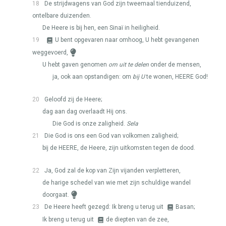
18
De strijdwagens van God zijn tweemaal tienduizend,
ontelbare duizenden.
De Heere is bij hen, een Sinaï in heiligheid.
19
U bent opgevaren naar omhoog, U hebt gevangenen
weggevoerd,
U hebt gaven genomen
om uit te delen
onder de mensen,
ja, ook aan opstandigen: om
bij U
te wonen,
HEERE
God!
20
Geloofd zij de Heere;
dag aan dag overlaadt Hij ons.
Die God is onze zaligheid.
Sela
21
Die God is ons een God van volkomen zaligheid;
bij de
HEERE
, de Heere, zijn uitkomsten tegen de dood.
22
Ja, God zal de kop van Zijn vijanden verpletteren,
de harige schedel van wie met zijn schuldige wandel
doorgaat.
23
De Heere heeft gezegd: Ik breng u terug uit
Basan;
Ik breng u terug uit
de diepten van de zee,