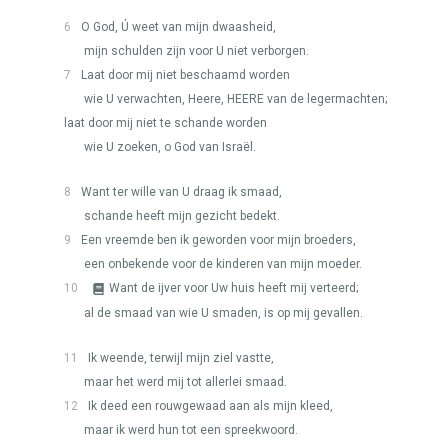
6
O God, Ú weet van mijn dwaasheid,
mijn schulden zijn voor U niet verborgen.
7
Laat door mij niet beschaamd worden
wie U verwachten, Heere,
HEERE
van de legermachten;
laat door mij niet te schande worden
wie U zoeken, o God van Israël.
8
Want ter wille van U draag ik smaad,
schande heeft mijn gezicht bedekt.
9
Een vreemde ben ik geworden voor mijn broeders,
een onbekende voor de kinderen van mijn moeder.
10
Want de ijver voor Uw huis heeft mij verteerd;
al de smaad van wie U smaden, is op mij gevallen.
11
Ik weende, terwijl mijn ziel vastte,
maar het werd mij tot allerlei smaad.
12
Ik deed een rouwgewaad aan als mijn kleed,
maar ik werd hun tot een spreekwoord.