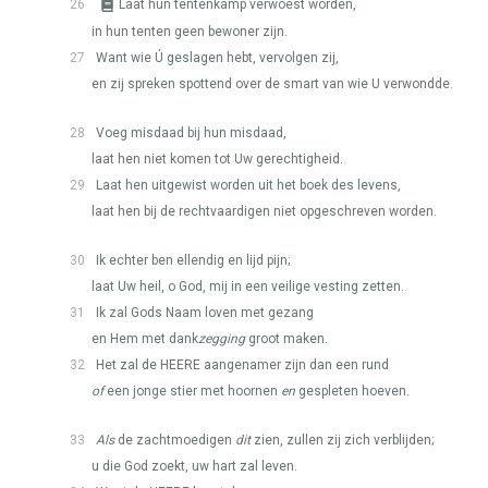
26
Laat hun tentenkamp verwoest worden,
in hun tenten geen bewoner zijn.
27
Want wie Ú geslagen hebt, vervolgen zij,
en zij spreken spottend over de smart van wie U verwondde.
28
Voeg misdaad bij hun misdaad,
laat hen niet komen tot Uw gerechtigheid.
29
Laat hen uitgewist worden uit het boek des levens,
laat hen bij de rechtvaardigen niet opgeschreven worden.
30
Ik echter ben ellendig en lijd pijn;
laat Uw heil, o God, mij in een veilige vesting zetten.
31
Ik zal Gods Naam loven met gezang
en Hem met dank
zegging
groot maken.
32
Het zal de
HEERE
aangenamer zijn dan een rund
of
een jonge stier met hoornen
en
gespleten hoeven.
33
Als
de zachtmoedigen
dit
zien, zullen zij zich verblijden;
u die God zoekt, uw hart zal leven.