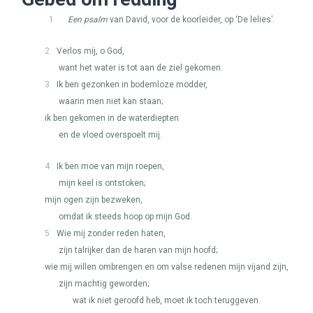
1
Een psalm
van David, voor de koorleider, op ‘De lelies’.
2
Verlos mij, o God,
want het water is tot aan de ziel gekomen.
3
Ik ben gezonken in bodemloze modder,
waarin men niet kan staan;
ik ben gekomen in de waterdiepten
en de vloed overspoelt mij.
4
Ik ben moe van mijn roepen,
mijn keel is ontstoken;
mijn ogen zijn bezweken,
omdat ik steeds hoop op mijn God.
5
Wie mij zonder reden haten,
zijn talrijker dan de haren van mijn hoofd;
wie mij willen ombrengen en om valse redenen mijn vijand zijn,
zijn machtig geworden;
wat ik niet geroofd heb, moet ik toch teruggeven.