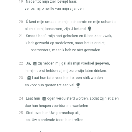
19
Nader tot mijn ziel, bevrijd haar;
verlos mij omwille van mijn vijanden.
20
Ú kent mijn smaad en mijn schaamte en mijn schande;
allen die mij benauwen, zijn U bekend.
21
Smaad heeft mijn hart gebroken en ik ben zeer zwak;
ik heb gewacht op medeleven, maar het is er niet,
op troosters, maar ik heb ze niet gevonden.
22
Ja,
zij hebben mij gal als mijn voedsel gegeven,
in mijn dorst hebben zij mij zure wijn laten drinken.
23
Laat hun tafel voor hen tot een strik worden
en voor hun gasten tot een val.
24
Laat hun
ogen verduisterd worden, zodat zij niet zien;
doe hun heupen voortdurend wankelen.
25
Stort over hen Uw gramschap uit,
laat Uw brandende toorn hen treffen.