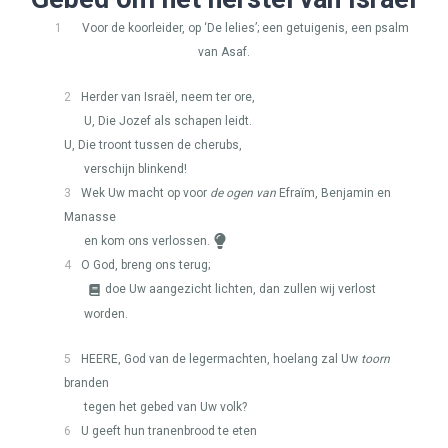
1
Voor de koorleider, op ‘De lelies’; een getuigenis, een psalm
van Asaf.
2
Herder van Israël, neem ter ore,
U, Die Jozef als schapen leidt.
U, Die troont tussen de cherubs,
verschijn blinkend!
3
Wek Uw macht op voor
de ogen van
Efraïm, Benjamin en
Manasse
en kom ons verlossen.
4
O God, breng ons terug;
doe Uw aangezicht lichten, dan zullen wij verlost
worden.
5
HEERE
, God van de legermachten, hoelang zal Uw
toorn
branden
tegen het gebed van Uw volk?
6
U geeft hun tranenbrood te eten