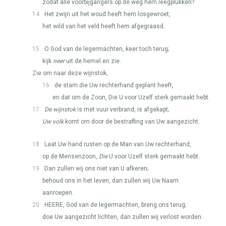
zodat alle voorbijgangers op de weg hem leegplukken?
14
Het zwijn uit het woud heeft hem losgewroet,
het wild van het veld heeft hem afgegraasd.
15
O God van de legermachten, keer toch terug;
kijk
neer
uit de hemel en zie.
Zie om naar deze wijnstok,
16
de stam die Uw rechterhand geplant heeft,
en dat om de Zoon, Die U voor Uzelf sterk gemaakt hebt.
17
De wijnstok
is met vuur verbrand, is afgekapt;
Uw volk
komt om door de bestraffing van Uw aangezicht.
18
Laat Uw hand rusten op de Man van Uw rechterhand,
op de Mensenzoon,
Die
U voor Uzelf sterk gemaakt hebt.
19
Dan zullen wij ons niet van U afkeren;
behoud ons in het leven, dan zullen wij Uw Naam
aanroepen.
20
HEERE
, God van de legermachten, breng ons terug;
doe Uw aangezicht lichten, dan zullen wij verlost worden.