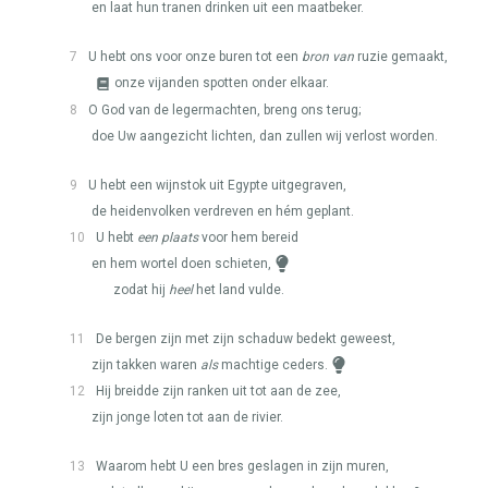
en laat hun tranen drinken uit een maatbeker.
7
U hebt ons voor onze buren tot een
bron van
ruzie gemaakt,
onze vijanden spotten onder elkaar.
8
O God van de legermachten, breng ons terug;
doe Uw aangezicht lichten, dan zullen wij verlost worden.
9
U hebt een wijnstok uit Egypte uitgegraven,
de heidenvolken verdreven en hém geplant.
10
U hebt
een plaats
voor hem bereid
en hem wortel doen schieten,
zodat hij
heel
het land vulde.
11
De bergen zijn met zijn schaduw bedekt geweest,
zijn takken waren
als
machtige ceders.
12
Hij breidde zijn ranken uit tot aan de zee,
zijn jonge loten tot aan de rivier.
13
Waarom hebt U een bres geslagen in zijn muren,