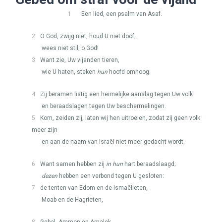
1
Een lied, een psalm van Asaf.
2
O God, zwijg niet, houd U niet doof,
wees niet stil, o God!
3
Want zie, Uw vijanden tieren,
wie U haten, steken
hun
hoofd omhoog.
4
Zij beramen listig een heimelijke aanslag tegen Uw volk
en beraadslagen tegen Uw beschermelingen.
5
Kom, zeiden zij, laten wij hen uitroeien, zodat zij geen volk
meer zijn
en aan de naam van Israël niet meer gedacht wordt.
6
Want samen hebben zij
in hun
hart beraadslaagd;
dezen
hebben een verbond tegen U gesloten:
7
de tenten van Edom en de Ismaëlieten,
Moab en de Hagrieten,