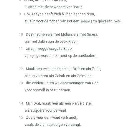
8
Gebal, Ammon en Amalek,
Filistea met de bewoners van Tyrus.
9
Ook Assyrië heeft zich bij hen aangesloten,
zij zijn voor de zonen van Lot een
sterke
arm geweest.
Sela
10
Doe met hen als met Midian, als met Sisera,
als met Jabin aan de beek Kison:
11
zij zijn weggevaagd te Endor,
zij zijn geworden tot mest op de aardbodem.
12
Maak hen
en
hun edelen als Oreb en als Zeëb,
al hun vorsten als Zebah en als Zalmuna,
13
die zeiden: Laten wij
deze
woningen van God
voor onszelf in bezit nemen.
14
Mijn God, maak hen als een werveldistel,
als stoppels voor de wind.
15
Zoals vuur een woud verbrandt,
zoals de vlam de bergen verzengt,