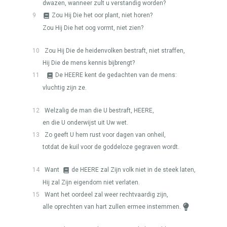
dwazen, wanneer zult u verstandig worden?
9
Zou Hij Die het oor plant, niet horen?
Zou Hij Die het oog vormt, niet zien?
10
Zou Hij Die de heidenvolken bestraft, niet straffen,
Hij Die de mens kennis bijbrengt?
11
De
HEERE
kent de gedachten van de mens:
vluchtig zijn ze.
12
Welzalig de man die U bestraft,
HEERE
,
en die U onderwijst uit Uw wet.
13
Zo geeft U hem rust voor dagen van onheil,
totdat de kuil voor de goddeloze gegraven wordt.
14
Want
de
HEERE
zal Zijn volk niet in de steek laten,
Hij zal Zijn eigendom niet verlaten.
15
Want het oordeel zal weer rechtvaardig zijn,
alle oprechten van hart zullen ermee instemmen.