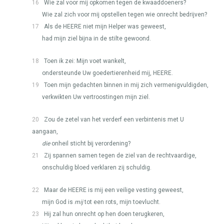
16
Wie zal voor mij opkomen tegen de kwaaddoeners?
Wie zal zich voor mij opstellen tegen wie onrecht bedrijven?
17
Als de
HEERE
niet mijn Helper was geweest,
had mijn ziel bijna in de stilte gewoond.
18
Toen ik zei: Mijn voet wankelt,
ondersteunde Uw goedertierenheid mij,
HEERE
.
19
Toen mijn gedachten binnen in mij zich vermenigvuldigden,
verkwikten Uw vertroostingen mijn ziel.
20
Zou de zetel van het verderf een verbintenis met U
aangaan,
die
onheil sticht bij verordening?
21
Zij spannen samen tegen de ziel van de rechtvaardige,
onschuldig bloed verklaren zij schuldig.
22
Maar de
HEERE
is mij een veilige vesting geweest,
mijn God is
mij
tot een rots, mijn toevlucht.
23
Hij zal hun onrecht op hen doen terugkeren,