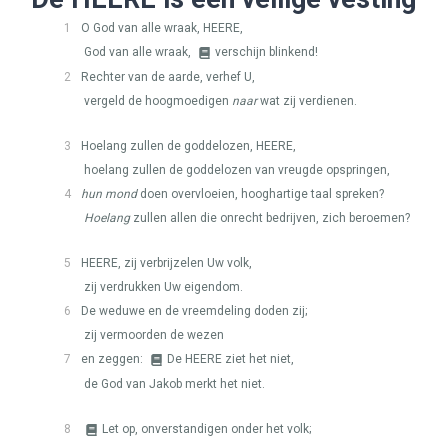
1
O God van alle wraak,
HEERE
,
God van alle wraak,
verschijn blinkend!
2
Rechter van de aarde, verhef U,
vergeld de hoogmoedigen
naar
wat zij verdienen.
3
Hoelang zullen de goddelozen,
HEERE
,
hoelang zullen de goddelozen van vreugde opspringen,
4
hun mond
doen overvloeien, hooghartige taal spreken?
Hoelang
zullen allen die onrecht bedrijven, zich beroemen?
5
HEERE
, zij verbrijzelen Uw volk,
zij verdrukken Uw eigendom.
6
De weduwe en de vreemdeling doden zij;
zij vermoorden de wezen
7
en zeggen:
De
HEERE
ziet het niet,
de God van Jakob merkt het niet.
8
Let op, onverstandigen onder het volk;