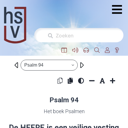
Psalm 94
Psalm 94
Het boek Psalmen
De
HEERE
is een veilige vesting