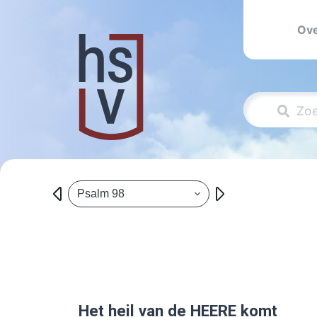
Ove
Psalm 98
Het heil van de
HEERE
komt