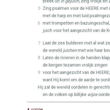
breek uit
in gejuich
, zing vrolijk e
5
Zing psalmen voor de
HEERE
met d
met de harp en met luid psalmgez
6
met trompetten en bazuingeschal,
juich voor het aangezicht van de K
7
Laat de zee bulderen met al wat ze
de wereld
juichen
met wie haar be
8
Laten de rivieren in de handen klap
de bergen tezamen vrolijk zingen
9
voor het aangezicht van de
HEERE
want Hij komt om de aarde te oord
Hij zal de wereld oordelen in gerecht
en de volken op billijke
wijze
oorde
vorige