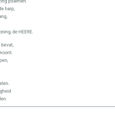
n zing psalmen.
e harp,
ang,
oning, de
HEERE
.
 bevat,
woont.
pen,
;
elen.
igheid
len.