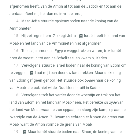
afgenomen heeft, van de Arnon af tot aan de Jabbok en tot aan de
Jordaan. Geef mij het dan nu in vrede terug.
14
Maar Jefta stuurde opnieuw boden naar de koning van de
Ammonieten.
15
Hij zei tegen hem: Zo zegt Jefta:
Israël heeft het land van
Moab en het land van de Ammonieten niet afgenomen.
16
Toen zij immers uit Egypte weggetrokken waren, trok Israël
door de woestijn tot aan de Schelfzee, en kwam bij Kades.
17
Vervolgens stuurde Israël boden naar de koning van Edom om
te zeggen:
Laat mij toch door uw land trekken. Maar de koning
van Edom gaf geen gehoor. Het stuurde ook
boden
naar de koning
van Moab, die ook niet wilde. Dus bleef Israël in Kades.
18
Vervolgens trok het verder door de woestijn en trok om het
land van Edom en het land van Moab heen. Het bereikte
de zijde
van
het land van Moab waar de zon opgaat, en sloeg zijn kamp op aan de
overzijde van de Arnon. Zij kwamen echter niet binnen de grens van
Moab, want de Arnon vormde de grens van Moab.
19
Maar Israël stuurde boden naar Sihon, de koning van de