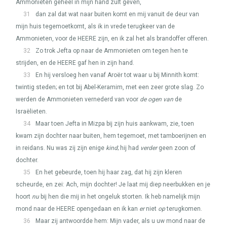
Ammonieten geheel in mijn hand zult geven,
31
dan zal dat wat naar buiten komt en mij vanuit de deur van
mijn huis tegemoetkomt, als ik in vrede terugkeer van de
Ammonieten, voor de
HEERE
zijn, en ik zal het als brandoffer offeren.
32
Zo trok Jefta op naar de Ammonieten om tegen hen te
strijden, en de
HEERE
gaf hen in zijn hand.
33
En hij versloeg hen vanaf Aroër tot waar u bij Minnith komt:
twintig steden; en tot bij Abel-Keramim, met een zeer grote slag. Zo
werden de Ammonieten vernederd van voor
de ogen van
de
Israëlieten.
34
Maar toen Jefta in Mizpa bij zijn huis aankwam, zie, toen
kwam zijn dochter naar buiten, hem tegemoet, met tamboerijnen en
in reidans. Nu was zij zijn enige
kind
; hij had
verder
geen zoon of
dochter.
35
En het gebeurde, toen hij haar zag, dat hij zijn kleren
scheurde, en zei: Ach, mijn dochter! Je laat mij diep neerbukken en je
hoort
nu
bij hen die mij in het ongeluk storten. Ik heb namelijk mijn
mond naar de
HEERE
opengedaan en ik kan
er
niet
op
terugkomen.
36
Maar zij antwoordde hem: Mijn vader, als u uw mond naar de