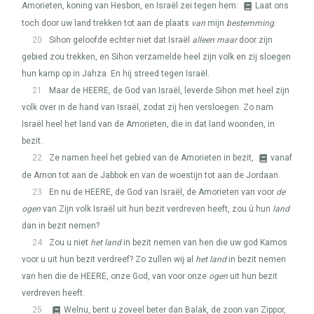
Amorieten, koning van Hesbon, en Israël zei tegen hem:
Laat ons
toch door uw land trekken tot aan de plaats
van
mijn
bestemming
.
20
Sihon geloofde echter niet dat Israël
alleen maar
door zijn
gebied zou trekken, en Sihon verzamelde heel zijn volk en zij sloegen
hun kamp op in Jahza. En hij streed tegen Israël.
21
Maar de
HEERE
, de God van Israël, leverde Sihon met heel zijn
volk over in de hand van Israël, zodat zij hen versloegen. Zo nam
Israël heel het land van de Amorieten, die in dat land woonden, in
bezit.
22
Ze namen heel het gebied van de Amorieten in bezit,
vanaf
de Arnon tot aan de Jabbok en van de woestijn tot aan de Jordaan.
23
En nu de
HEERE
, de God van Israël, de Amorieten van voor
de
ogen
van Zijn volk Israël uit hun bezit verdreven heeft, zou ú hun
land
dan in bezit nemen?
24
Zou u niet
het land
in bezit nemen van hen die uw god Kamos
voor u uit hun bezit verdreef? Zo zullen wij al
het land
in bezit nemen
van hen die de
HEERE
, onze God, van voor onze
ogen
uit hun bezit
verdreven heeft.
25
Welnu, bent u zoveel beter dan Balak, de zoon van Zippor,