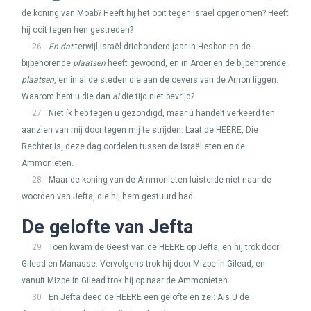
de koning van Moab? Heeft hij het ooit tegen Israël opgenomen? Heeft
hij ooit tegen hen gestreden?
26
En dat
terwijl Israël driehonderd jaar in Hesbon en de
bijbehorende
plaatsen
heeft gewoond, en in Aroër en de bijbehorende
plaatsen
, en in al de steden die aan de oevers van de Arnon liggen.
Waarom hebt u die dan
al
die tijd niet bevrijd?
27
Niet ík heb tegen u gezondigd, maar ú handelt verkeerd ten
aanzien van mij door tegen mij te strijden. Laat de
HEERE
, Die
Rechter is, deze dag oordelen tussen de Israëlieten en de
Ammonieten.
28
Maar de koning van de Ammonieten luisterde niet naar de
woorden van Jefta, die hij hem gestuurd had.
De gelofte van Jefta
29
Toen kwam de Geest van de
HEERE
op Jefta, en hij trok door
Gilead en Manasse. Vervolgens trok hij door Mizpe in Gilead, en
vanuit Mizpe in Gilead trok hij op naar de Ammonieten.
30
En Jefta deed de
HEERE
een gelofte en zei: Als U de