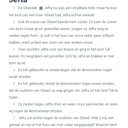
1
De Gileadiet
Jefta nu was een strijdbare held, maar hij was
het kind van een hoer. Gilead had Jefta echter verwekt.
2
Ook de vrouw van Gilead baarde hem zonen. En toen de zonen
van deze vrouw groot geworden waren, joegen zij Jefta weg en
zeiden tegen hem: Jij zult in het huis van onze vader geen erfbezit
hebben, want je bent een zoon van een andere vrouw.
3
Toen vluchtte Jefta voor zijn broers en ging in het land Tob
wonen. En leeglopers verzamelden zich bij Jefta en trokken er met
hem op uit.
4
En het gebeurde na
enkele
dagen dat de Ammonieten tegen
Israël streden.
5
En het gebeurde, terwijl de Ammonieten tegen Israël streden,
dat de oudsten van Gilead
op weg
gingen om Jefta uit het land Tob te
halen.
6
Zij zeiden tegen Jefta: Kom en wees onze aanvoerder, en laten
wij tegen de Ammonieten strijden.
7
Jefta zei echter tegen de oudsten van Gilead: Hebt ú mij niet
gehaat en mij uit het huis van mijn vader weggejaagd? Waarom bent