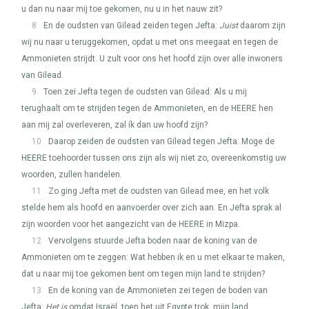
u dan nu naar mij toe gekomen, nu u in het nauw zit?
8
En de oudsten van Gilead zeiden tegen Jefta:
Juist
daarom zijn
wij nu naar u teruggekomen, opdat u met ons meegaat en tegen de
Ammonieten strijdt. U zult voor ons het hoofd zijn over alle inwoners
van Gilead.
9
Toen zei Jefta tegen de oudsten van Gilead: Als u mij
terughaalt om te strijden tegen de Ammonieten, en de
HEERE
hen
aan mij zal overleveren, zal ík dan uw hoofd zijn?
10
Daarop zeiden de oudsten van Gilead tegen Jefta: Moge de
HEERE
toehoorder tussen ons zijn als wij niet zo, overeenkomstig uw
woorden, zullen handelen.
11
Zo ging Jefta met de oudsten van Gilead mee, en het volk
stelde hem als hoofd en aanvoerder over zich aan. En Jefta sprak al
zijn woorden voor het aangezicht van de
HEERE
in Mizpa.
12
Vervolgens stuurde Jefta boden naar de koning van de
Ammonieten om te zeggen: Wat hebben ik en u met elkaar te maken,
dat u naar mij toe gekomen bent om tegen mijn land te strijden?
13
En de koning van de Ammonieten zei tegen de boden van
Jefta:
Het is
omdat Israël, toen het uit Egypte trok, mijn land