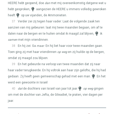
HEERE
hebt geopend, doe
dan
met mij overeenkomstig datgene wat u
hebt gesproken,
aangezien de
HEERE
u immers volledig gewroken
heeft
op uw vijanden, de Ammonieten.
37
Verder zei zij tegen haar vader: Laat de volgende zaak ten
aanzien van mij gebeuren: laat mij twee maanden begaan, om af te
dalen naar de bergen en te huilen omdat ik maagd zal blijven,
ik
samen
met mijn vriendinnen.
38
En hij zei: Ga
maar
. En hij liet haar voor twee maanden gaan.
Toen ging zij met haar vriendinnen
op weg
en zij huilde op de bergen,
omdat zij maagd zou blijven.
39
En het gebeurde na verloop van twee maanden dat zij naar
haar vader terugkeerde. En hij voltrok aan haar zijn gelofte, die hij had
gedaan. Zij heeft geen gemeenschap gehad met een man.
En het
werd een gewoonte in Israël
40
dat
de dochters van Israël van jaar tot jaar
op weg
gingen
om met de dochter van Jefta, de Gileadiet, te praten, vier dagen per
jaar.