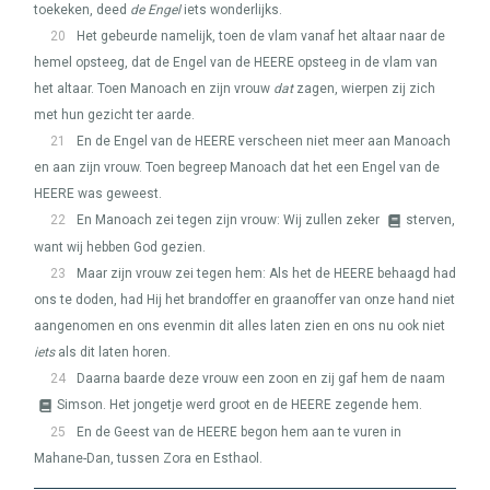
toekeken, deed
de Engel
iets wonderlijks.
20
Het gebeurde namelijk, toen de vlam vanaf het altaar naar de
hemel opsteeg, dat de Engel van de
HEERE
opsteeg in de vlam van
het altaar. Toen Manoach en zijn vrouw
dat
zagen, wierpen zij zich
met hun gezicht ter aarde.
21
En de Engel van de
HEERE
verscheen niet meer aan Manoach
en aan zijn vrouw. Toen begreep Manoach dat het een Engel van de
HEERE
was geweest.
22
En Manoach zei tegen zijn vrouw: Wij zullen zeker
sterven,
want wij hebben God gezien.
23
Maar zijn vrouw zei tegen hem: Als het de
HEERE
behaagd had
ons te doden, had Hij het brandoffer en graanoffer van onze hand niet
aangenomen en ons evenmin dit alles laten zien en ons nu ook niet
iets
als dit laten horen.
24
Daarna baarde deze vrouw een zoon en zij gaf hem de naam
Simson. Het jongetje werd groot en de
HEERE
zegende hem.
25
En de Geest van de
HEERE
begon hem aan te vuren in
Mahane-Dan, tussen Zora en Esthaol.