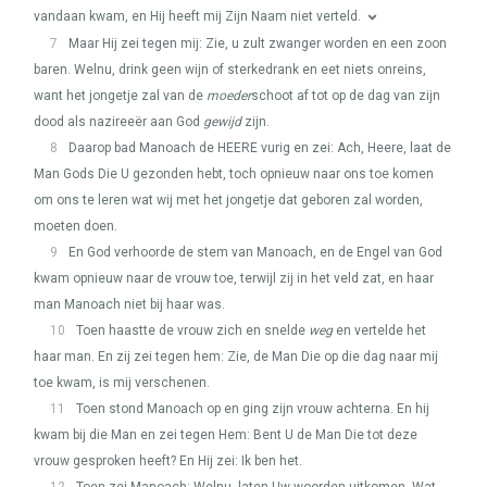
vandaan kwam, en Hij heeft mij Zijn Naam niet verteld.
7
Maar Hij zei tegen mij: Zie, u zult zwanger worden en een zoon
baren. Welnu, drink geen wijn of sterkedrank en eet niets onreins,
want het jongetje zal van de
moeder
schoot af tot op de dag van zijn
dood als nazireeër aan God
gewijd
zijn.
8
Daarop bad Manoach de
HEERE
vurig en zei: Ach, Heere, laat de
Man Gods Die U gezonden hebt, toch opnieuw naar ons toe komen
om ons te leren wat wij met het jongetje dat geboren zal worden,
moeten doen.
9
En God verhoorde de stem van Manoach, en de Engel van God
kwam opnieuw naar de vrouw toe, terwijl zij in het veld zat, en haar
man Manoach niet bij haar was.
10
Toen haastte de vrouw zich en snelde
weg
en vertelde het
haar man. En zij zei tegen hem: Zie, de Man Die op die dag naar mij
toe kwam, is mij verschenen.
11
Toen stond Manoach op en ging zijn vrouw achterna. En hij
kwam bij die Man en zei tegen Hem: Bent U de Man Die tot deze
vrouw gesproken heeft? En Hij zei: Ik ben het.