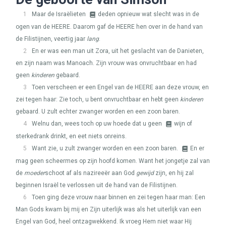
1
Maar de Israëlieten
deden opnieuw wat slecht was in de
ogen van de
HEERE
. Daarom gaf de
HEERE
hen over in de hand van
de Filistijnen, veertig jaar
lang
.
2
En er was een man uit Zora, uit het geslacht van de Danieten,
en zijn naam was Manoach. Zijn vrouw was onvruchtbaar en had
geen
kinderen
gebaard.
3
Toen verscheen er een Engel van de
HEERE
aan deze vrouw, en
zei tegen haar: Zie toch, u bent onvruchtbaar en hebt geen
kinderen
gebaard. U zult echter zwanger worden en een zoon baren.
4
Welnu dan, wees toch op uw hoede dat u geen
wijn of
sterkedrank drinkt, en eet niets onreins.
5
Want zie, u zult zwanger worden en een zoon baren.
En er
mag geen scheermes op zijn hoofd komen. Want het jongetje zal van
de
moeder
schoot af als nazireeër aan God
gewijd
zijn, en hij zal
beginnen Israël te verlossen uit de hand van de Filistijnen.
6
Toen ging deze vrouw naar binnen en zei tegen haar man: Een
Man Gods kwam bij mij en Zijn uiterlijk was als het uiterlijk van een
Engel van God, heel ontzagwekkend. Ik vroeg Hem niet waar Hij