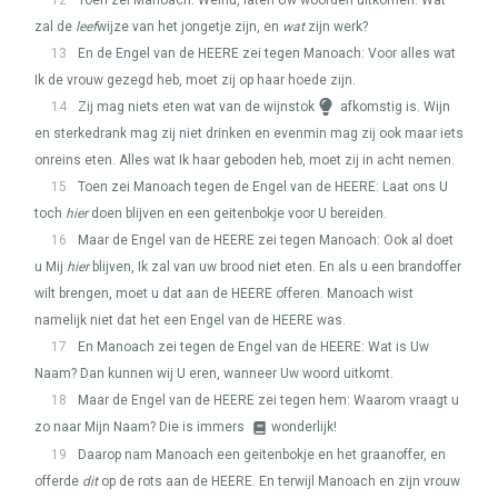
12
Toen zei Manoach: Welnu, laten Uw woorden uitkomen. Wat
zal de
leef
wijze van het jongetje zijn, en
wat
zijn werk?
13
En de Engel van de
HEERE
zei tegen Manoach: Voor alles wat
Ik de vrouw gezegd heb, moet zij op haar hoede zijn.
14
Zij mag niets eten wat van de wijnstok
afkomstig is. Wijn
en sterkedrank mag zij niet drinken en evenmin mag zij ook maar iets
onreins eten. Alles wat Ik haar geboden heb, moet zij in acht nemen.
15
Toen zei Manoach tegen de Engel van de
HEERE
: Laat ons U
toch
hier
doen blijven en een geitenbokje voor U bereiden.
16
Maar de Engel van de
HEERE
zei tegen Manoach: Ook al doet
u Mij
hier
blijven, Ik zal van uw brood niet eten. En als u een brandoffer
wilt brengen, moet u dat aan de
HEERE
offeren. Manoach wist
namelijk niet dat het een Engel van de
HEERE
was.
17
En Manoach zei tegen de Engel van de
HEERE
: Wat is Uw
Naam? Dan kunnen wij U eren, wanneer Uw woord uitkomt.
18
Maar de Engel van de
HEERE
zei tegen hem: Waarom vraagt u
zo naar Mijn Naam? Die is immers
wonderlijk!
19
Daarop nam Manoach een geitenbokje en het graanoffer, en
offerde
dit
op de rots aan de
HEERE
. En terwijl Manoach en zijn vrouw