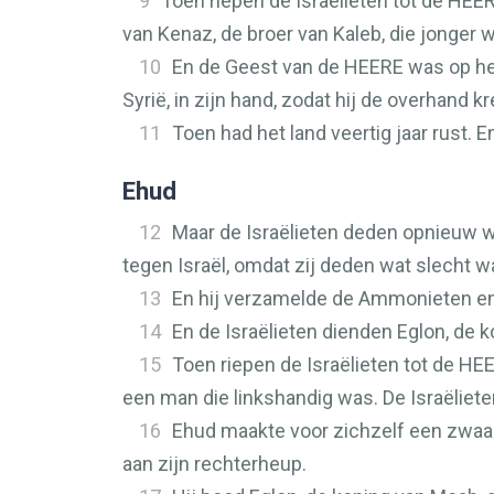
9
Toen riepen de Israëlieten tot de
HEE
van Kenaz, de broer van Kaleb, die jonger w
10
En de Geest van de
HEERE
was op hem
Syrië, in zijn hand, zodat hij de overhand k
11
Toen had het land veertig jaar rust. E
Ehud
12
Maar de Israëlieten deden opnieuw w
tegen Israël, omdat zij deden wat slecht 
13
En hij verzamelde de Ammonieten en 
14
En de Israëlieten dienden Eglon, de k
15
Toen riepen de Israëlieten tot de
HE
een man die linkshandig was. De Israëliete
16
Ehud maakte voor zichzelf een zwaard
aan zijn rechterheup.