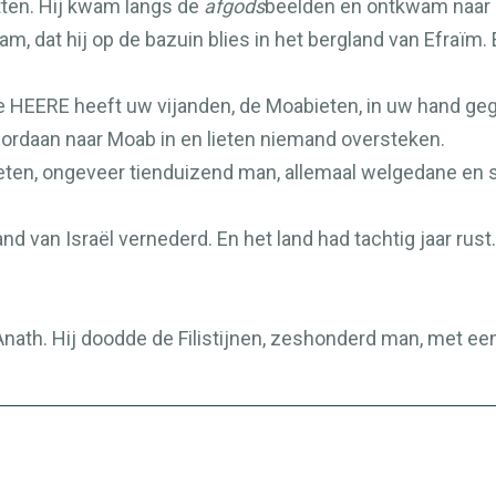
tten. Hij kwam langs de
afgods
beelden en ontkwam naar 
, dat hij op de bazuin blies in het bergland van Efraïm. 
de
HEERE
heeft uw vijanden, de Moabieten, in uw hand gege
rdaan naar Moab in en lieten niemand oversteken.
bieten, ongeveer tienduizend man, allemaal welgedane en 
 van Israël vernederd. En het land had tachtig jaar rust.
th. Hij doodde de Filistijnen, zeshonderd man, met een 