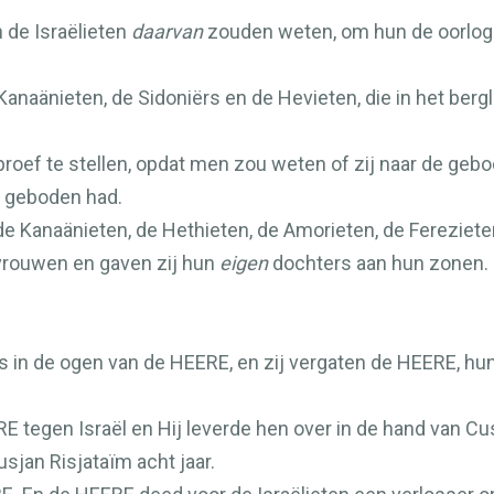
 de Israëlieten
daarvan
zouden weten, om hun de oorlog te
 de Kanaänieten, de Sidoniërs en de Hevieten, die in het b
 proef te stellen, opdat men zou weten of zij naar de ge
geboden had.
de Kanaänieten, de Hethieten, de Amorieten, de Fereziet
 vrouwen en gaven zij hun
eigen
dochters aan hun zonen. 
s in de ogen van de
HEERE
, en zij vergaten de
HEERE
, hu
RE
tegen Israël en Hij leverde hen over in de hand van Cu
sjan Risjataïm acht jaar.