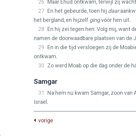
26
Maar Ehud ontkwam, terwijl zij wach
27
En het gebeurde, toen hij
daar
aankwam
het bergland, en hijzelf
ging
vóór hen uit.
28
En hij zei tegen hen: Volg mij, want 
namen de doorwaadbare plaatsen van de Jo
29
En in die tijd versloegen zij de Moa
ontkwam.
30
Zo werd Moab op die dag onder de hand
Samgar
31
Na hem nu kwam Samgar, zoon van Ana
Israël.
vorige