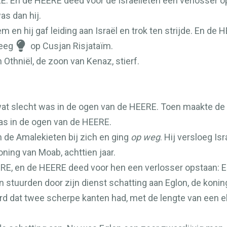
RE
. En de
HEERE
deed voor de Israëlieten een verlosser op
as dan hij.
 en hij gaf leiding aan Israël en trok ten strijde. En de
H
reeg
op Cusjan Risjataïm.
n Othniël, de zoon van Kenaz, stierf.
at slecht was in de ogen van de
HEERE
. Toen maakte de
was in de ogen van de
HEERE
.
de Amalekieten bij zich en ging
op weg
. Hij versloeg Is
oning van Moab, achttien jaar.
ERE
, en de
HEERE
deed voor hen een verlosser opstaan: E
n stuurden door zijn dienst schatting aan Eglon, de koni
 dat twee scherpe kanten had, met de lengte van een el, 