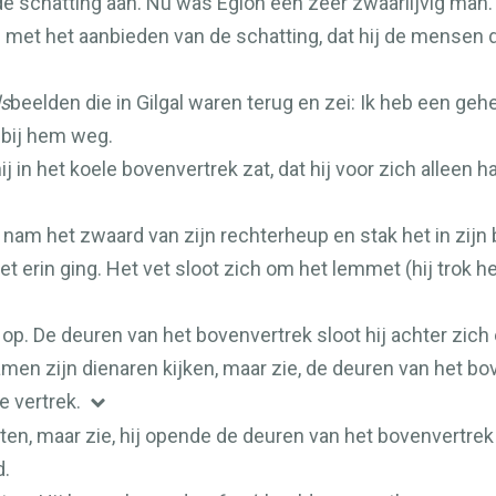
de schatting aan. Nu was Eglon een zeer zwaarlijvig man.
 met het aanbieden van de schatting, dat hij de mensen 
s
beelden die in Gilgal waren terug en zei: Ik heb een gehe
 bij hem weg.
j in het koele bovenvertrek zat, dat hij voor zich alleen 
, nam het zwaard van zijn rechterheup en stak het in zijn 
t erin ging. Het vet sloot zich om het lemmet (hij trok het
j op. De deuren van het bovenvertrek sloot hij achter zic
men zijn dienaren kijken, maar zie, de deuren van het bov
e vertrek.
en, maar zie, hij opende de deuren van het bovenvertrek
d.