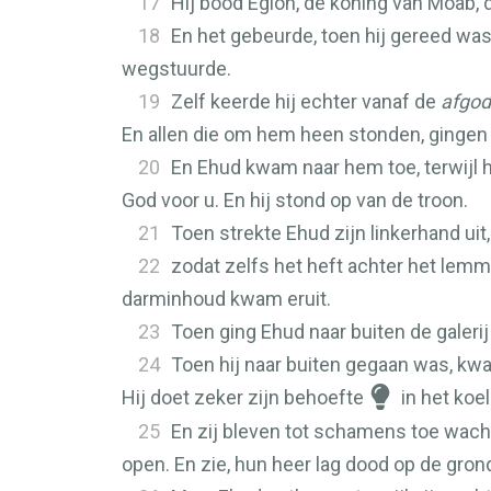
17
Hij bood Eglon, de koning van Moab, 
18
En het gebeurde, toen hij gereed was
wegstuurde.
19
Zelf keerde hij echter vanaf de
afgod
En allen die om hem heen stonden, gingen
20
En Ehud kwam naar hem toe, terwijl hi
God voor u. En hij stond op van de troon.
21
Toen strekte Ehud zijn linkerhand uit
22
zodat zelfs het heft achter het lemme
darminhoud kwam eruit.
23
Toen ging Ehud naar buiten de galeri
24
Toen hij naar buiten gegaan was, kwa
Hij doet zeker zijn behoefte
in het koel
25
En zij bleven tot schamens toe wacht
open. En zie, hun heer lag dood op de gron