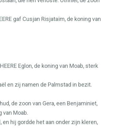
staan, die hen verloste: Othniël, de zoon
EERE
gaf Cusjan Risjataïm, de koning van
HEERE
Eglon, de koning van Moab, sterk
raël en zij namen de Palmstad in bezit.
hud, de zoon van Gera, een Benjaminiet,
ng van Moab.
en hij gordde het aan onder zijn kleren,