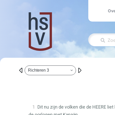
Ove
Richteren 3
1
Dit nu zijn de volken die de
HEERE
liet
de oorlogen met Kanaän,