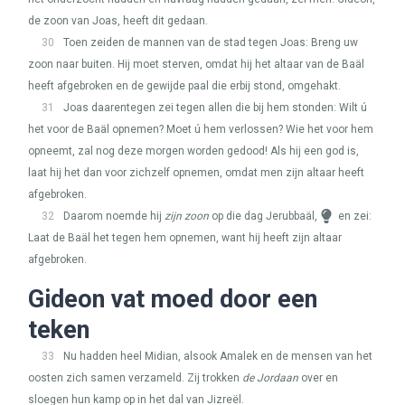
de zoon van Joas, heeft dit gedaan.
30
Toen zeiden de mannen van de stad tegen Joas: Breng uw
zoon naar buiten. Hij moet sterven, omdat hij het altaar van de Baäl
heeft afgebroken en de gewijde paal die erbij stond, omgehakt.
31
Joas daarentegen zei tegen allen die bij hem stonden: Wilt ú
het voor de Baäl opnemen? Moet ú hem verlossen? Wie het voor hem
opneemt, zal nog deze morgen worden gedood! Als hij een god is,
laat hij het dan voor zichzelf opnemen, omdat men zijn altaar heeft
afgebroken.
32
Daarom noemde hij
zijn zoon
op die dag Jerubbaäl,
en zei:
Laat de Baäl het tegen hem opnemen, want hij heeft zijn altaar
afgebroken.
Gideon vat moed door een
teken
33
Nu hadden heel Midian, alsook Amalek en de mensen van het
oosten zich samen verzameld. Zij trokken
de Jordaan
over en
sloegen hun kamp op in het dal van Jizreël.