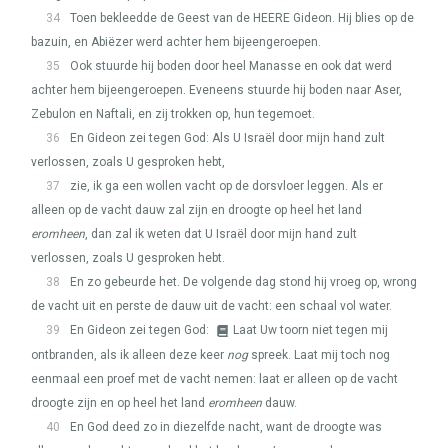
34
Toen bekleedde de Geest van de
HEERE
Gideon. Hij blies op de
bazuin, en Abiëzer werd achter hem bijeengeroepen.
35
Ook stuurde hij boden door heel Manasse en ook dat werd
achter hem bijeengeroepen. Eveneens stuurde hij boden naar Aser,
Zebulon en Naftali, en zij trokken op, hun tegemoet.
36
En Gideon zei tegen God: Als U Israël door mijn hand zult
verlossen, zoals U gesproken hebt,
37
zie, ik ga een wollen vacht op de dorsvloer leggen. Als er
alleen op de vacht dauw zal zijn en droogte op heel het land
eromheen
, dan zal ik weten dat U Israël door mijn hand zult
verlossen, zoals U gesproken hebt.
38
En zo gebeurde het. De volgende dag stond hij vroeg op, wrong
de vacht uit en perste de dauw uit de vacht: een schaal vol water.
39
En Gideon zei tegen God:
Laat Uw toorn niet tegen mij
ontbranden, als ik alleen deze keer
nog
spreek. Laat mij toch nog
eenmaal een proef met de vacht nemen: laat er alleen op de vacht
droogte zijn en op heel het land
eromheen
dauw.
40
En God deed zo in diezelfde nacht, want de droogte was