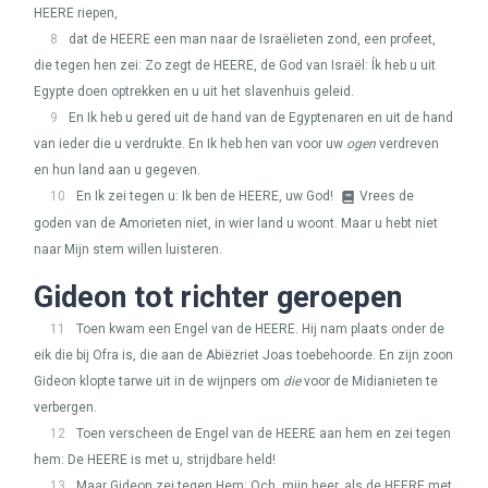
HEERE
riepen,
8
dat de
HEERE
een man naar de Israëlieten zond, een profeet,
die tegen hen zei: Zo zegt de
HEERE
, de God van Israël: Ík heb u uit
Egypte doen optrekken en u uit het slavenhuis geleid.
9
En Ik heb u gered uit de hand van de Egyptenaren en uit de hand
van ieder die u verdrukte. En Ik heb hen van voor uw
ogen
verdreven
en hun land aan u gegeven.
10
En Ik zei tegen u: Ik ben de
HEERE
, uw God!
Vrees de
goden van de Amorieten niet, in wier land u woont. Maar u hebt niet
naar Mijn stem willen luisteren.
Gideon tot richter geroepen
11
Toen kwam een Engel van de
HEERE
. Hij nam plaats onder de
eik die bij Ofra is, die aan de Abiëzriet Joas toebehoorde. En zijn zoon
Gideon klopte tarwe uit in de wijnpers om
die
voor de Midianieten te
verbergen.
12
Toen verscheen de Engel van de
HEERE
aan hem en zei tegen
hem: De
HEERE
is met u, strijdbare held!
13
Maar Gideon zei tegen Hem: Och, mijn heer, als de
HEERE
met