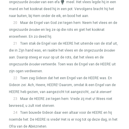
ongezuurde
broden
van een efa
meel. Het vlees legde hij in een
mand en het kooknat deed hij in een pot. Vervolgens bracht hij het
naar buiten, bij Hem onder de eik, en bood het aan.
20
Maar de Engel van God zei tegen hem: Neem het vlees en de
ongezuurde
broden
en leg ze op die rots en giet het kooknat
eroverheen. En zo deed hij.
21
Toen stak de Engel van de
HEERE
het uiteinde van de staf uit,
die in Zijn hand was, en raakte het vlees en de ongezuurde
broden
aan. Daarop steeg er vuur op uit de rots, dat het vlees en de
ongezuurde
broden
verteerde. Toen was de Engel van de
HEERE
uit
zijn ogen verdwenen.
22
Toen zag Gideon dat het een Engel van de
HEERE
was. En
Gideon zei: Ach, Heere,
HEERE
! Daarom, omdat ik een Engel van de
HEERE
heb gezien, van aangezicht tot aangezicht,
zal ik sterven
!
23
Maar de
HEERE
zei tegen hem: Vrede zij met u! Wees niet
bevreesd, u zult niet sterven.
24
Toen bouwde Gideon daar een altaar voor de
HEERE
en hij
noemde het: De
HEERE
is vrede! Het is er nog tot op deze dag, in het
Ofra van de Abiëzrieten.