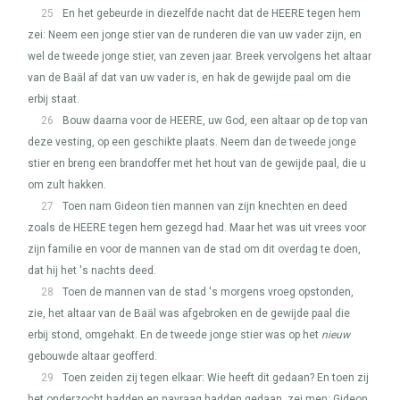
25
En het gebeurde in diezelfde nacht dat de
HEERE
tegen hem
zei: Neem een jonge stier van de runderen die van uw vader zijn, en
wel de tweede jonge stier, van zeven jaar. Breek vervolgens het altaar
van de Baäl af dat van uw vader is, en hak de gewijde paal om die
erbij staat.
26
Bouw daarna voor de
HEERE
, uw God, een altaar op de top van
deze vesting, op een geschikte plaats. Neem dan de tweede jonge
stier en breng een brandoffer met het hout van de gewijde paal, die u
om zult hakken.
27
Toen nam Gideon tien mannen van zijn knechten en deed
zoals de
HEERE
tegen hem gezegd had. Maar het was uit vrees voor
zijn familie en voor de mannen van de stad om dit overdag te doen,
dat hij het 's nachts deed.
28
Toen de mannen van de stad 's morgens vroeg opstonden,
zie, het altaar van de Baäl was afgebroken en de gewijde paal die
erbij stond, omgehakt. En de tweede jonge stier was op het
nieuw
gebouwde altaar geofferd.
29
Toen zeiden zij tegen elkaar: Wie heeft dit gedaan? En toen zij
het onderzocht hadden en navraag hadden gedaan, zei men: Gideon,