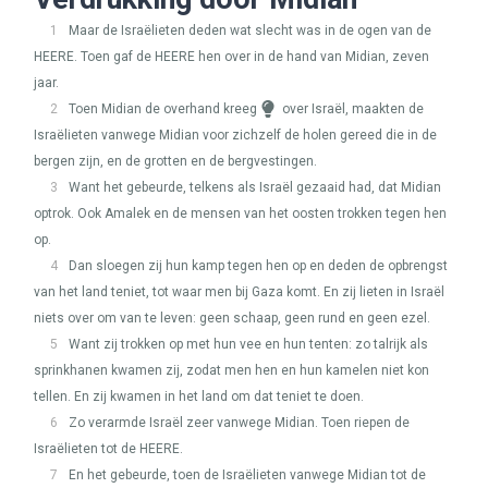
1
Maar de Israëlieten deden wat slecht was in de ogen van de
HEERE
. Toen gaf de
HEERE
hen over in de hand van Midian, zeven
jaar.
2
Toen Midian de overhand kreeg
over Israël, maakten de
Israëlieten vanwege Midian voor zichzelf de holen gereed die in de
bergen zijn, en de grotten en de bergvestingen.
3
Want het gebeurde, telkens als Israël gezaaid had, dat Midian
optrok. Ook Amalek en de mensen van het oosten trokken tegen hen
op.
4
Dan sloegen zij hun kamp tegen hen op en deden de opbrengst
van het land teniet, tot waar men bij Gaza komt. En zij lieten in Israël
niets over om van te leven: geen schaap, geen rund en geen ezel.
5
Want zij trokken op met hun vee en hun tenten: zo talrijk als
sprinkhanen kwamen zij, zodat men hen en hun kamelen niet kon
tellen. En zij kwamen in het land om dat teniet te doen.
6
Zo verarmde Israël zeer vanwege Midian. Toen riepen de
Israëlieten tot de
HEERE
.
7
En het gebeurde, toen de Israëlieten vanwege Midian tot de