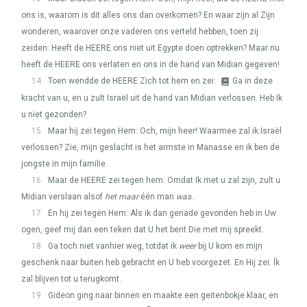
ons is, waarom is dit alles ons dan overkomen? En waar zijn al Zijn
wonderen, waarover onze vaderen ons verteld hebben, toen zij
zeiden: Heeft de
HEERE
ons niet uit Egypte doen optrekken? Maar nu
heeft de
HEERE
ons verlaten en ons in de hand van Midian gegeven!
14
Toen wendde de
HEERE
Zich tot hem en zei:
Ga in deze
kracht van u, en u zult Israël uit de hand van Midian verlossen. Heb Ik
u niet gezonden?
15
Maar hij zei tegen Hem: Och, mijn heer! Waarmee zal ik Israël
verlossen? Zie, mijn geslacht is het armste in Manasse en ik ben de
jongste in mijn familie.
16
Maar de
HEERE
zei tegen hem: Omdat Ik met u zal zijn, zult u
Midian verslaan alsof
het maar
één man
was
.
17
En hij zei tegen Hem: Als ik dan genade gevonden heb in Uw
ogen, geef mij dan een teken dat U het bent Die met mij spreekt.
18
Ga toch niet vanhier weg, totdat ik
weer
bij U kom en mijn
geschenk naar buiten heb gebracht en U heb voorgezet. En Hij zei: Ík
zal blijven tot u terugkomt.
19
Gideon ging naar binnen en maakte een geitenbokje klaar, en