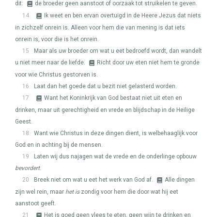
dit:
de broeder geen aanstoot of oorzaak tot struikelen te geven.
14
Ik weet en ben ervan overtuigd in de Heere Jezus dat niets
in zichzelf onrein is. Alleen voor hem die van mening is dat iets
onrein is, voor die is het onrein.
15
Maar als uw broeder om wat u eet bedroefd wordt, dan wandelt
u niet meer naar de liefde.
Richt door uw eten niet hem te gronde
voor wie Christus gestorven is.
16
Laat dan het goede dat u bezit niet gelasterd worden.
17
Want het Koninkrijk van God bestaat niet uit eten en
drinken, maar uit gerechtigheid en vrede en blijdschap in de Heilige
Geest.
18
Want wie Christus in deze dingen dient, is welbehaaglijk voor
God en in achting bij de mensen.
19
Laten wij dus najagen wat de vrede en de onderlinge opbouw
bevordert
.
20
Breek niet om wat u eet het werk van God af.
Alle dingen
zijn wel rein, maar
het is
zondig voor hem die door wat hij eet
aanstoot geeft.
21
Het is goed geen vlees te eten, geen wijn te drinken en