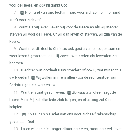
voor de Heere, en
ook
hij dankt God.
7
Niemand van ons leeft immers voor zichzelf, en niemand
sterft voor zichzelf.
8
Want als wij leven, leven wij voor de Heere en als wij sterven,
sterven wij voor de Heere. Of wij dan leven of sterven, wij zijn van de
Heere.
9
Want met dit doel is Christus ook gestorven en opgestaan en
weer levend geworden, dat Hij zowel over doden als levenden zou
heersen.
10
U echter, wat oordeelt u uw broeder? Of ook u, wat minacht u
uw broeder?
Wij zullen immers allen voor de rechterstoel van
Christus gesteld worden.
11
Want er staat geschreven:
Zo waar als
Ik leef, zegt de
Heere: Voor Mij zal elke knie zich buigen, en elke tong zal God
belijden.
12
Zo zal dan nu ieder van ons voor zichzelf rekenschap
geven aan God.
13
Laten wij dan niet langer elkaar oordelen, maar oordeel liever