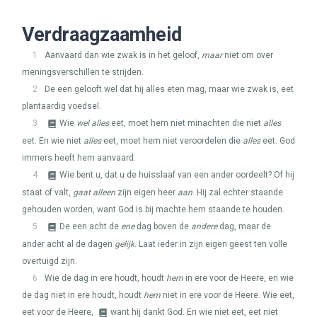
Verdraagzaamheid
1
Aanvaard dan wie zwak is in het geloof,
maar
niet om over
meningsverschillen te strijden.
2
De een gelooft wel dat hij alles eten mag, maar wie zwak is, eet
plantaardig voedsel.
3
Wie
wel alles
eet, moet hem niet minachten die niet
alles
eet. En wie niet
alles
eet, moet hem niet veroordelen die
alles
eet. God
immers heeft hem aanvaard.
4
Wie bent u, dat u de huisslaaf van een ander oordeelt? Of hij
staat of valt,
gaat alleen
zijn eigen heer
aan
. Hij zal echter staande
gehouden worden, want God is bij machte hem staande te houden.
5
De een acht de
ene
dag boven de
andere
dag, maar de
ander acht al de dagen
gelijk
. Laat ieder in zijn eigen geest ten volle
overtuigd zijn.
6
Wie de dag in ere houdt, houdt
hem
in ere voor de Heere, en wie
de dag niet in ere houdt, houdt
hem
niet in ere voor de Heere. Wie eet,
eet voor de Heere,
want hij dankt God. En wie niet eet, eet niet