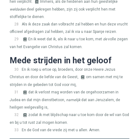
hen verplicht.
Immers, als de heidenen aan hun geestelijke
weldaden
deel gekregen hebben, zijn zij ook verplicht hen met
stoffelijke te dienen.
28
Als ik deze zaak dan volbracht zal hebben en hun deze vrucht
officieel afgedragen zal hebben, zal ik via u naar Spanje reizen.
29
En ik weet dat ik, als ik naar u toe kom, met
de
volle zegen
van het Evangelie van Christus zal komen.
Mede strijden in het geloof
30
En ik roep u ertoe op, broeders, door onze Heere Jezus
Christus en door de liefde van de Geest,
om samen met mij te
strijden in de gebeden tot God voor mij,
31
dat ik verlost mag worden van de ongehoorzamen in
Judea en dat mijn dienstbetoon,
namelijk
dat aan Jeruzalem, de
heiligen welgevallig is,
32
zodat ik met blijdschap naar u toe kom door de wil van God
en bij u tot rust zal mogen komen.
33
En de God van de vrede zij met u allen. Amen.