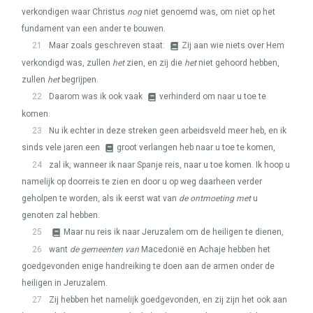
verkondigen waar Christus
nog
niet genoemd was, om niet op het
fundament van een ander te bouwen.
21
Maar zoals geschreven staat:
Zij aan wie niets over Hem
verkondigd was, zullen
het
zien, en zij die
het
niet gehoord hebben,
zullen
het
begrijpen.
22
Daarom was ik ook vaak
verhinderd om naar u toe te
komen.
23
Nu ik echter in deze streken geen arbeidsveld meer heb, en ik
sinds vele jaren een
groot verlangen heb naar u toe te komen,
24
zal ik, wanneer ik naar Spanje reis, naar u toe komen. Ik hoop u
namelijk op doorreis te zien en door u op weg daarheen verder
geholpen te worden, als ik eerst wat van
de ontmoeting met
u
genoten zal hebben.
25
Maar nu reis ik naar Jeruzalem om de heiligen te dienen,
26
want
de gemeenten van
Macedonië en Achaje hebben het
goedgevonden enige handreiking te doen aan de armen onder de
heiligen in Jeruzalem.
27
Zij hebben het namelijk goedgevonden, en zij zijn het ook aan