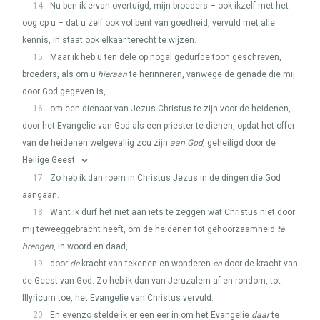
14
Nu ben ik ervan overtuigd, mijn broeders – ook ikzelf met het
oog op u – dat u zelf ook vol bent van goedheid, vervuld met alle
kennis, in staat ook elkaar terecht te wijzen.
15
Maar ik heb u ten dele op nogal gedurfde toon geschreven,
broeders, als om u
hieraan
te herinneren, vanwege de genade die mij
door God gegeven is,
16
om een dienaar van Jezus Christus te zijn voor de heidenen,
door het Evangelie van God als een priester te dienen, opdat het offer
van de heidenen welgevallig zou zijn
aan God
, geheiligd door de
Heilige Geest.
17
Zo heb ik dan roem in Christus Jezus in de dingen die God
aangaan.
18
Want ik durf het niet aan iets te zeggen wat Christus niet door
mij teweeggebracht heeft, om de heidenen tot gehoorzaamheid
te
brengen
, in woord en daad,
19
door
de
kracht van tekenen en wonderen
en
door de kracht van
de Geest van God. Zo heb ik dan van Jeruzalem af en rondom, tot
Illyricum toe, het Evangelie van Christus vervuld.
20
En evenzo stelde ik er een eer in om het Evangelie
daar
te