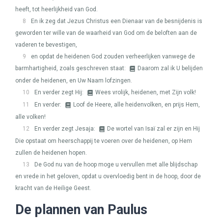
heeft, tot heerlijkheid van God.
8
En ik zeg dat Jezus Christus een Dienaar van de besnijdenis is
geworden ter wille van de waarheid van God om de beloften aan de
vaderen te bevestigen,
9
en opdat de heidenen God zouden verheerlijken vanwege de
barmhartigheid, zoals geschreven staat:
Daarom zal ik U belijden
onder de heidenen, en Uw Naam lofzingen.
10
En verder zegt Hij:
Wees vrolijk, heidenen, met Zijn volk!
11
En verder:
Loof de Heere, alle heidenvolken, en prijs Hem,
alle volken!
12
En verder zegt Jesaja:
De wortel van Isaï zal er zijn en Hij
Die opstaat om heerschappij te voeren over de heidenen, op Hem
zullen de heidenen hopen.
13
De God nu van de hoop moge u vervullen met alle blijdschap
en vrede in het geloven, opdat u overvloedig bent in de hoop, door de
kracht van de Heilige Geest.
De plannen van Paulus