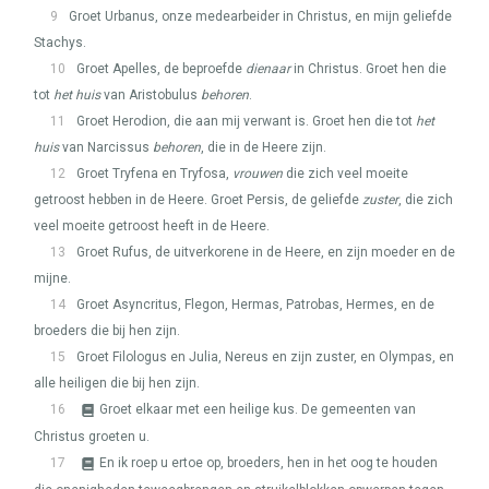
9
Groet Urbanus, onze medearbeider in Christus, en mijn geliefde
Stachys.
10
Groet Apelles, de beproefde
dienaar
in Christus. Groet hen die
tot
het huis
van Aristobulus
behoren
.
11
Groet Herodion, die aan mij verwant is. Groet hen die tot
het
huis
van Narcissus
behoren
, die in de Heere zijn.
12
Groet Tryfena en Tryfosa,
vrouwen
die zich veel moeite
getroost hebben in de Heere. Groet Persis, de geliefde
zuster
, die zich
veel moeite getroost heeft in de Heere.
13
Groet Rufus, de uitverkorene in de Heere, en zijn moeder en de
mijne.
14
Groet Asyncritus, Flegon, Hermas, Patrobas, Hermes, en de
broeders die bij hen zijn.
15
Groet Filologus en Julia, Nereus en zijn zuster, en Olympas, en
alle heiligen die bij hen zijn.
16
Groet elkaar met een heilige kus. De gemeenten van
Christus groeten u.
17
En ik roep u ertoe op, broeders, hen in het oog te houden