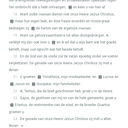
die onenigheden teweegbrengen en struikelblokken opwerpen tegen
het onderricht dat u hebt ontvangen,
en keer u van hen af.
18
Want zulke
mensen
dienen niet onze Heere Jezus Christus,
maar hun eigen buik, en door fraaie woorden en mooie praat
bedriegen zij
de harten van de argeloze
mensen
.
19
Want uw gehoorzaamheid is tot allen doorgedrongen. Ik
verblijd mij dan ook over u
en ik wil dat u wijs bent wat het goede
betreft, maar
ook
oprecht wat het kwade betreft.
20
En de God van de vrede zal de satan spoedig onder uw voeten
verpletteren. De genade van onze Heere Jezus Christus zij met u.
Amen.
21
U groeten
Timotheüs, mijn medearbeider, en
Lucius en
Jason en
Socipater, mijn familieleden.
22
Ik, Tertius, die de brief geschreven heb, groet u in de Heere.
23
Gajus, de gastheer van mij en van de hele gemeente, groet u.
Erastus, de rentmeester van de stad, en de broeder Quartus
groeten u.
24
De genade van onze Heere Jezus Christus zij met u allen.
Amen.