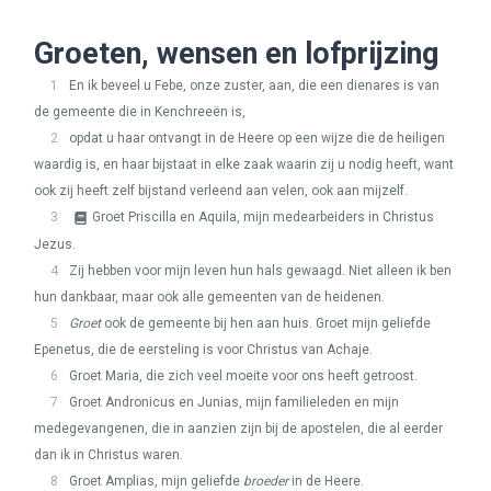
Groeten, wensen en lofprijzing
1
En ik beveel u Febe, onze zuster, aan, die een dienares is van
de gemeente die in Kenchreeën is,
2
opdat u haar ontvangt in de Heere op een wijze die de heiligen
waardig is, en haar bijstaat in elke zaak waarin zij u nodig heeft, want
ook zij heeft zelf bijstand verleend aan velen, ook aan mijzelf.
3
Groet Priscilla en Aquila, mijn medearbeiders in Christus
Jezus.
4
Zij hebben voor mijn leven hun hals gewaagd. Niet alleen ik ben
hun dankbaar, maar ook alle gemeenten van de heidenen.
5
Groet
ook de gemeente bij hen aan huis. Groet mijn geliefde
Epenetus, die de eersteling is voor Christus van Achaje.
6
Groet Maria, die zich veel moeite voor ons heeft getroost.
7
Groet Andronicus en Junias, mijn familieleden en mijn
medegevangenen, die in aanzien zijn bij de apostelen, die al eerder
dan ik in Christus waren.
8
Groet Amplias, mijn geliefde
broeder
in de Heere.