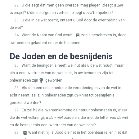
22
U die zegt dat men geen overspel mag plegen, pleegt u
zelf
overspel?
U
die de afgoden verfoeit, pleegt u
zelf
tempelroof?
23
U die in de wet roemt, onteert u God door de overtreding van
de wet?
24
Want de Naam van God wordt,
zoals geschreven is, door
uw toedoen gelasterd onder de heidenen.
De Joden en de besnijdenis
25
Want de besnijdenis heeft wel nut als u de wet houdt, maar
als u een overtreder van de wet bent, is uw besneden zijn tot
onbesneden zijn
geworden.
26
Als dan een onbesnedene de verordeningen van de wet in
acht neemt, zal zijn onbesneden zijn
dan
niet tot besnijdenis
gerekend worden?
27
En zal hij die overeenkomstig de natuur onbesneden is,
maar
die de wet volbrengt, u
dan niet
oordelen, die mét de letter
van de wet
en de besnijdenis een overtreder van de wet bent?
28
Want niet híj is Jood die het in het openbaar is, en niet dát