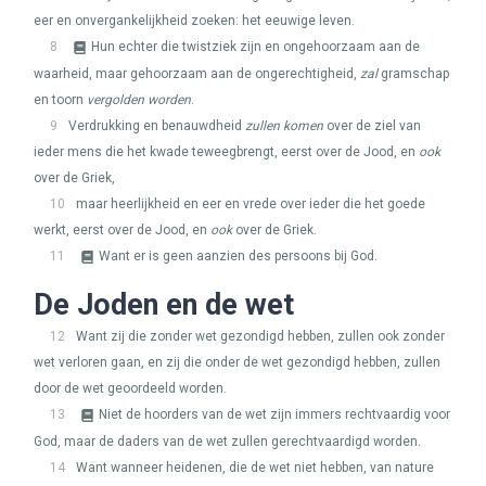
eer en onvergankelijkheid zoeken: het eeuwige leven.
8
Hun echter die twistziek zijn en ongehoorzaam aan de
waarheid, maar gehoorzaam aan de ongerechtigheid,
zal
gramschap
en toorn
vergolden worden
.
9
Verdrukking en benauwdheid
zullen komen
over de ziel van
ieder mens die het kwade teweegbrengt, eerst over de Jood, en
ook
over de Griek,
10
maar heerlijkheid en eer en vrede over ieder die het goede
werkt, eerst over de Jood, en
ook
over de Griek.
11
Want er is geen aanzien des persoons bij God.
De Joden en de wet
12
Want zij die zonder wet gezondigd hebben, zullen ook zonder
wet verloren gaan, en zij die onder de wet gezondigd hebben, zullen
door de wet geoordeeld worden.
13
Niet de hoorders van de wet zijn immers rechtvaardig voor
God, maar de daders van de wet zullen gerechtvaardigd worden.
14
Want wanneer heidenen, die de wet niet hebben, van nature