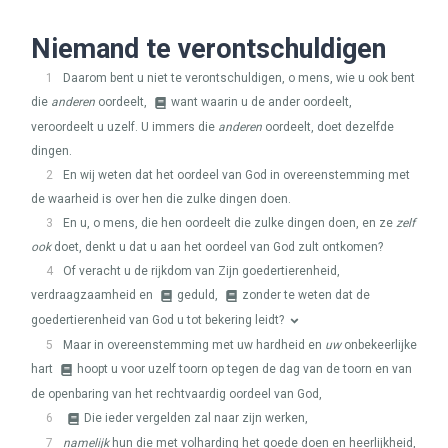
Niemand te verontschuldigen
1
Daarom bent u niet te verontschuldigen, o mens, wie u ook bent
die
anderen
oordeelt,
want waarin u de ander oordeelt,
veroordeelt u uzelf. U immers die
anderen
oordeelt, doet dezelfde
dingen.
2
En wij weten dat het oordeel van God in overeenstemming met
de waarheid is over hen die zulke dingen doen.
3
En u, o mens, die hen oordeelt die zulke dingen doen, en ze
zelf
ook
doet, denkt u dat u aan het oordeel van God zult ontkomen?
4
Of veracht u de rijkdom van Zijn goedertierenheid,
verdraagzaamheid en
geduld,
zonder te weten dat de
goedertierenheid van God u tot bekering leidt?
5
Maar in overeenstemming met uw hardheid en
uw
onbekeerlijke
hart
hoopt u voor uzelf toorn op tegen de dag van de toorn en van
de openbaring van het rechtvaardig oordeel van God,
6
Die ieder vergelden zal naar zijn werken,
7
namelijk
hun die met volharding het goede doen en heerlijkheid,