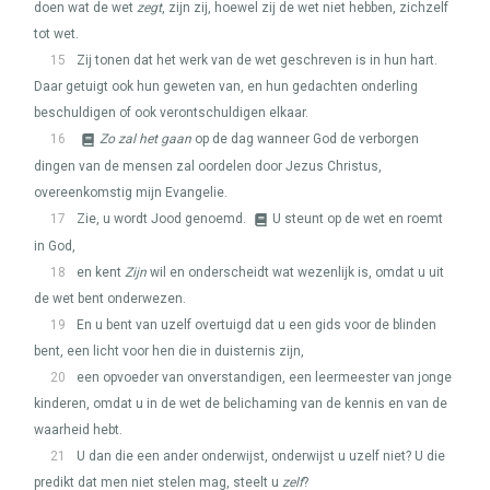
doen wat de wet
zegt
, zijn zij, hoewel zij de wet niet hebben, zichzelf
tot wet.
15
Zij tonen dat het werk van de wet geschreven is in hun hart.
Daar getuigt ook hun geweten van, en hun gedachten onderling
beschuldigen of ook verontschuldigen elkaar.
16
Zo zal het gaan
op de dag wanneer God de verborgen
dingen van de mensen zal oordelen door Jezus Christus,
overeenkomstig mijn Evangelie.
17
Zie, u wordt Jood genoemd.
U steunt op de wet en roemt
in God,
18
en kent
Zijn
wil en onderscheidt wat wezenlijk is, omdat u uit
de wet bent onderwezen.
19
En u bent van uzelf overtuigd dat u een gids voor de blinden
bent, een licht voor hen die in duisternis zijn,
20
een opvoeder van onverstandigen, een leermeester van jonge
kinderen, omdat u in de wet de belichaming van de kennis en van de
waarheid hebt.
21
U dan die een ander onderwijst, onderwijst u uzelf niet? U die
predikt dat men niet stelen mag, steelt u
zelf
?