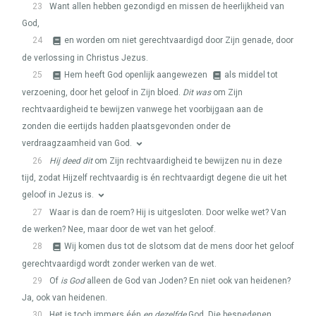
23
Want allen hebben gezondigd en missen de heerlijkheid van
God,
24
en worden om niet gerechtvaardigd door Zijn genade, door
de verlossing in Christus Jezus.
25
Hem heeft God openlijk aangewezen
als middel tot
verzoening, door het geloof in Zijn bloed.
Dit was
om Zijn
rechtvaardigheid te bewijzen vanwege het voorbijgaan aan de
zonden die eertijds hadden plaatsgevonden onder de
verdraagzaamheid van God.
26
Hij deed dit
om Zijn rechtvaardigheid te bewijzen nu in deze
tijd, zodat Hijzelf rechtvaardig is én rechtvaardigt degene die uit het
geloof in Jezus is.
27
Waar is dan de roem? Hij is uitgesloten. Door welke wet? Van
de werken? Nee, maar door de wet van het geloof.
28
Wij komen dus tot de slotsom dat de mens door het geloof
gerechtvaardigd wordt zonder werken van de wet.
29
Of
is God
alleen de God van Joden? En niet ook van heidenen?
Ja, ook van heidenen.
30
Het is toch immers één
en dezelfde
God, Die besnedenen