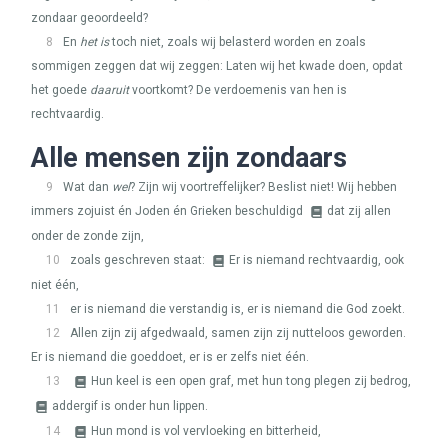
zondaar geoordeeld?
8
En
het is
toch niet, zoals wij belasterd worden en zoals
sommigen zeggen dat wij zeggen: Laten wij het kwade doen, opdat
het goede
daaruit
voortkomt? De verdoemenis van hen is
rechtvaardig.
Alle mensen zijn zondaars
9
Wat dan
wel
? Zijn wij voortreffelijker? Beslist niet! Wij hebben
immers zojuist én Joden én Grieken beschuldigd
dat zij allen
onder de zonde zijn,
10
zoals geschreven staat:
Er is niemand rechtvaardig, ook
niet één,
11
er is niemand die verstandig is, er is niemand die God zoekt.
12
Allen zijn zij afgedwaald, samen zijn zij nutteloos geworden.
Er is niemand die goeddoet, er is er zelfs niet één.
13
Hun keel is een open graf, met hun tong plegen zij bedrog,
addergif is onder hun lippen.
14
Hun mond is vol vervloeking en bitterheid,