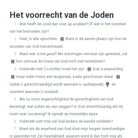
Het voorrecht van de Joden
1
Wat heeft de Jood dan voor
op anderen
? Of wat is het voordeel
van het besneden zijn?
2
Veel, in alle opzichten.
Want in de eerste plaats zijn hun de
woorden van God toevertrouwd.
3
Want wat
is het geval
? Als sommigen ontrouw zijn geweest, zal
hun ontrouw de trouw van God toch niet tenietdoen?
4
Volstrekt niet! Zo echter moet het zijn:
God
is
waarachtig
maar ieder mens een leugenaar, zoals geschreven staat:
Opdat U gerechtvaardigd wordt wanneer U
recht
spreekt,
en
overwint wanneer U oordeelt.
5
Als nu onze ongerechtigheid de gerechtigheid van God
bevestigt, wat zullen wij
dan
zeggen? Is God onrechtvaardig als Hij
toorn over
ons
brengt? Ik spreek op menselijke wijze.
6
Volstrekt niet! Hoe zal God anders de wereld oordelen?
7
Want als de waarheid van God door mijn leugen overvloediger
is geworden tot Zijn heerlijkheid, waarom word ik dan toch nog als