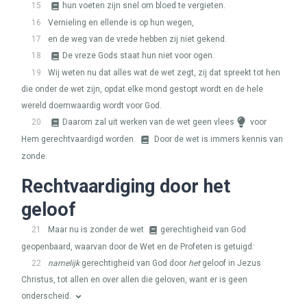
15
hun voeten zijn snel om bloed te vergieten.
16
Vernieling en ellende is op hun wegen,
17
en de weg van de vrede hebben zij niet gekend.
18
De vreze Gods staat hun niet voor ogen.
19
Wij weten nu dat alles wat de wet zegt, zij dat spreekt tot hen
die onder de wet zijn, opdat elke mond gestopt wordt en de hele
wereld doemwaardig wordt voor God.
20
Daarom zal uit werken van de wet geen vlees
voor
Hem gerechtvaardigd worden.
Door de wet is immers kennis van
zonde.
Rechtvaardiging door het
geloof
21
Maar nu is zonder de wet
gerechtigheid van God
geopenbaard, waarvan door de Wet en de Profeten is getuigd:
22
namelijk
gerechtigheid van God door
het
geloof in Jezus
Christus, tot allen en over allen die geloven, want er is geen
onderscheid.