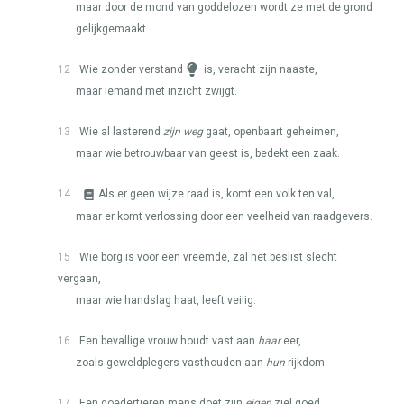
maar door de mond van goddelozen wordt ze met de grond
gelijkgemaakt.
12
Wie zonder verstand
is, veracht zijn naaste,
maar iemand met inzicht zwijgt.
13
Wie al lasterend
zijn weg
gaat, openbaart geheimen,
maar wie betrouwbaar van geest is, bedekt een zaak.
14
Als er geen wijze raad is, komt een volk ten val,
maar er komt verlossing door een veelheid van raadgevers.
15
Wie borg is voor een vreemde, zal het beslist slecht
vergaan,
maar wie handslag haat, leeft veilig.
16
Een bevallige vrouw houdt vast aan
haar
eer,
zoals geweldplegers vasthouden aan
hun
rijkdom.
17
Een goedertieren mens doet zijn
eigen
ziel goed,