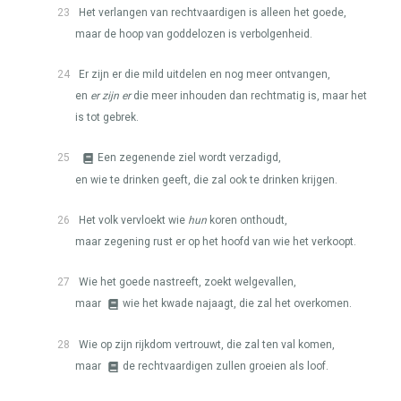
23
Het verlangen van rechtvaardigen is alleen het goede,
maar de hoop van goddelozen is verbolgenheid.
24
Er zijn er die mild uitdelen en nog meer ontvangen,
en
er zijn er
die meer inhouden dan rechtmatig is, maar het
is tot gebrek.
25
Een zegenende ziel wordt verzadigd,
en wie te drinken geeft, die zal ook te drinken krijgen.
26
Het volk vervloekt wie
hun
koren onthoudt,
maar zegening rust er op het hoofd van wie het verkoopt.
27
Wie het goede nastreeft, zoekt welgevallen,
maar
wie het kwade najaagt, die zal het overkomen.
28
Wie op zijn rijkdom vertrouwt, die zal ten val komen,
maar
de rechtvaardigen zullen groeien als loof.