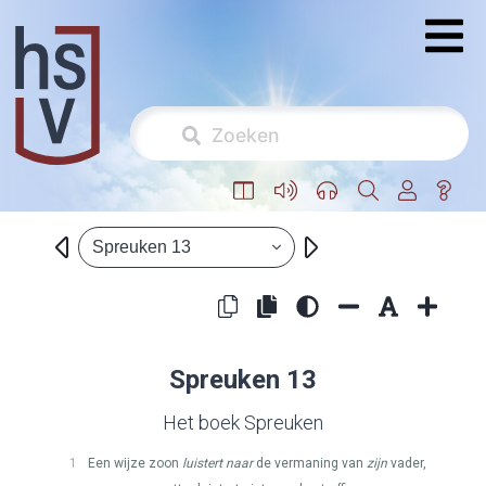
Spreuken 13
Spreuken 13
Het boek Spreuken
1
Een wijze zoon
luistert naar
de vermaning van
zijn
vader,