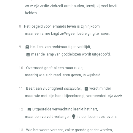
en er zijn er
die zichzelf arm houden, terwijl zij veel bezit
hebben.
8
Het losgeld voor iemands leven is zijn rijkdom,
maar een arme krijgt
zelfs
geen bedreiging te horen.
9
Het licht van rechtvaardigen verblijdt,
maar de lamp van goddelozen wordt uitgedoofd.
10
Overmoed geeft alleen maar ruzie,
maar bij wie zich raad laten geven, is wijsheid.
11
Bezit aan vluchtigheid
ontsproten
,
wordt minder,
maar wie met zijn hand bijeenbrengt, vermeerdert
zijn bezit
.
12
Uitgestelde verwachting krenkt het hart,
maar een vervuld verlangen
is een boom des levens.
13
Wie het woord veracht, zal te gronde gericht worden,