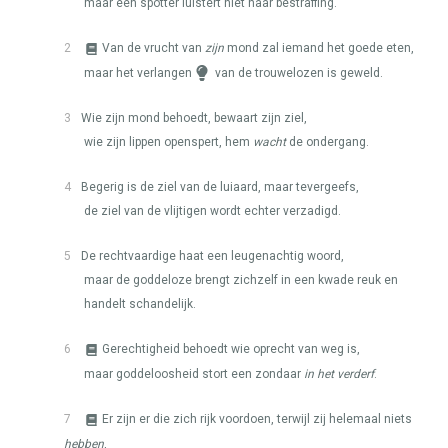
maar een spotter luistert niet naar bestraffing.
2
Van de vrucht van
zijn
mond zal iemand het goede eten,
maar het verlangen
van de trouwelozen is geweld.
3
Wie zijn mond behoedt, bewaart zijn ziel,
wie zijn lippen openspert, hem
wacht
de ondergang.
4
Begerig is de ziel van de luiaard, maar tevergeefs,
de ziel van de vlijtigen wordt echter verzadigd.
5
De rechtvaardige haat een leugenachtig woord,
maar de goddeloze brengt zichzelf in een kwade reuk en
handelt schandelijk.
6
Gerechtigheid behoedt wie oprecht van weg is,
maar goddeloosheid stort een zondaar
in het verderf
.
7
Er zijn er die zich rijk voordoen, terwijl zij helemaal niets
hebben
,