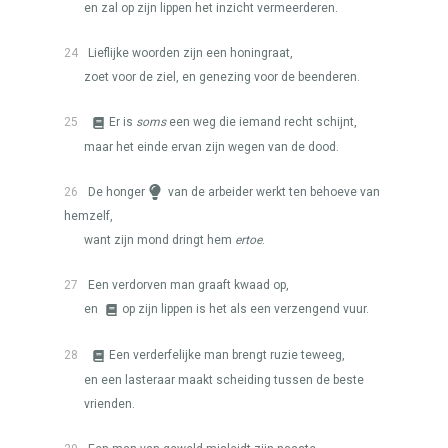
en zal op zijn lippen het inzicht vermeerderen.
24
Lieflijke woorden zijn een honingraat,
zoet voor de ziel, en genezing voor de beenderen.
25
Er is
soms
een weg die iemand recht schijnt,
maar het einde ervan zijn wegen van de dood.
26
De honger
van de arbeider werkt ten behoeve van
hemzelf,
want zijn mond dringt hem
ertoe
.
27
Een verdorven man graaft kwaad op,
en
op zijn lippen is het als een verzengend vuur.
28
Een verderfelijke man brengt ruzie teweeg,
en een lasteraar maakt scheiding tussen de beste
vrienden.