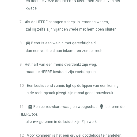
en door de vreze des
HEEREN
keert men zich af van het
kwade.
7
Als de
HEERE
behagen schept in iemands wegen,
zal Hij zelfs zijn vijanden vrede met hem doen sluiten.
8
Beter is een weinig met gerechtigheid,
dan een veelheid aan inkomsten zonder recht.
9
Het hart van een mens overdenkt zijn weg,
maar de
HEERE
bestuurt zijn voetstappen.
10
Een beslissend vonnis ligt op de lippen van een koning,
in de rechtspraak pleegt zijn mond geen trouwbreuk.
11
Een betrouwbare waag en weegschaal
behoren de
HEERE
toe,
alle
weeg
stenen in de buidel zijn Zijn werk.
12
Voor koningen is het een gruwel goddeloos te handelen,