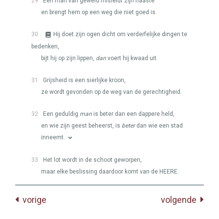
29
Een man van geweld misleidt zijn naaste
en brengt hem op een weg die niet goed is.
30
Hij doet zijn ogen dicht om verderfelijke dingen te
bedenken,
bijt hij op zijn lippen,
dan
voert hij kwaad uit.
31
Grijsheid is een sierlijke kroon,
ze wordt gevonden op de weg van de gerechtigheid.
32
Een geduldig
man
is beter dan een dappere held,
en wie zijn geest beheerst, is
beter
dan wie een stad
inneemt.
33
Het lot wordt in de schoot geworpen,
maar elke beslissing daardoor komt van de
HEERE
.
vorige
volgende