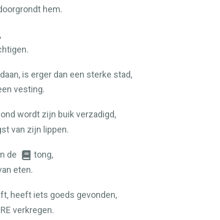
 doorgrondt hem.
,
htigen.
aan, is erger dan een sterke stad,
een vesting.
nd wordt zijn buik verzadigd,
t van zijn lippen.
an de
tong,
van eten.
t, heeft iets goeds gevonden,
ERE
verkregen.