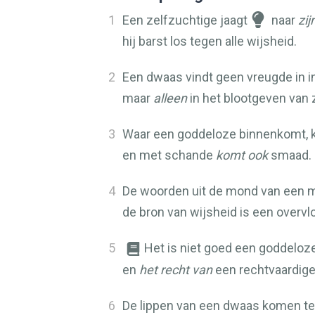
1
Een zelfzuchtige jaagt
naar
zij
hij barst los tegen alle wijsheid.
2
Een dwaas vindt geen vreugde in in
maar
alleen
in het blootgeven van z
3
Waar een goddeloze binnenkomt, k
en met schande
komt ook
smaad.
4
De woorden uit de mond van een m
de bron van wijsheid is een overvl
5
Het is niet goed een goddeloze
en
het recht van
een rechtvaardige 
6
De lippen van een dwaas komen ter