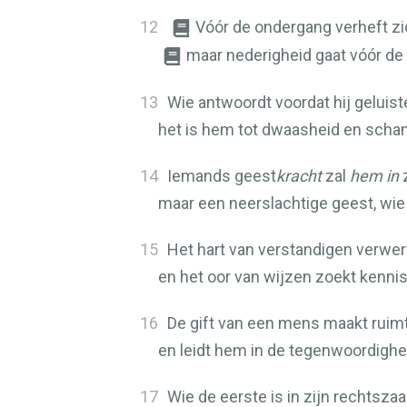
12
Vóór de ondergang verheft z
maar nederigheid gaat vóór de 
13
Wie antwoordt voordat hij geluist
het is hem tot dwaasheid en scha
14
Iemands geest
kracht
zal
hem in
z
maar een neerslachtige geest, wie
15
Het hart van verstandigen verwerf
en het oor van wijzen zoekt kennis
16
De gift van een mens maakt ruim
en leidt hem in de tegenwoordighe
17
Wie de eerste is in zijn rechtszaa