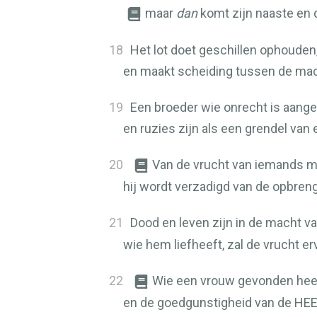
maar
dan
komt zijn naaste en
18
Het lot doet geschillen ophouden
en maakt scheiding tussen de mac
19
Een broeder wie onrecht is aanged
en ruzies zijn als een grendel van 
20
Van de vrucht van iemands mo
hij wordt verzadigd van de opbrengs
21
Dood en leven zijn in de macht v
wie hem liefheeft, zal de vrucht er
22
Wie een vrouw gevonden heef
en de goedgunstigheid van de
HE