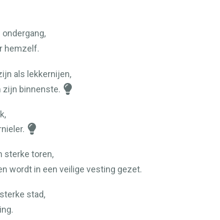
jn ondergang,
or hemzelf.
jn als lekkernijen,
 zijn binnenste.
k,
nieler.
n sterke toren,
n wordt in een veilige vesting gezet.
 sterke stad,
ing.