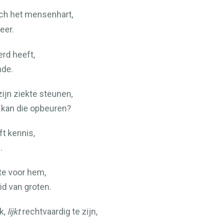
ich het mensenhart,
eer.
erd heeft,
nde.
ijn ziekte steunen,
 kan die opbeuren?
t kennis,
.
te voor hem,
id van groten.
k,
lijkt
rechtvaardig te zijn,