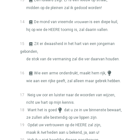
13
Een luiaard zegt: Er is een leeuw op straat,
midden op de pleinen zal ik gedood worden!
14
De mond van vreemde
vrouwen
is een diepe kuil,
hij op wie de
HEERE
toornig is, zal daarin vallen.
15
Zit er dwaasheid in het hart van een jongeman
gebonden,
de stok van de vermaning zal die ver daarvan houden.
16
Wie een arme onderdrukt, maakt hem rijk,
wie aan een rijke geeft, zal alleen maar gebrek hebben.
17
Neig uw oor en luister naar de woorden van wijzen,
richt uw hart op mijn kennis.
18
Want het is goed
dat u ze in uw binnenste bewaart,
ze zullen alle bestendig op uw lippen zijn.
19
Opdat uw vertrouwen op de
HEERE
zal zijn,
maak ik
het
heden aan u bekend, ja, aan u!