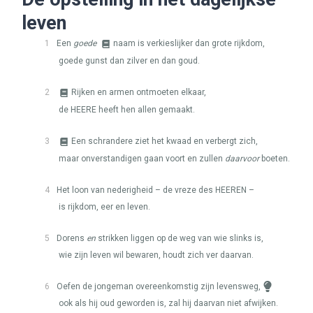
leven
1
Een
goede
naam is verkieslijker dan grote rijkdom,
goede gunst dan zilver en dan goud.
2
Rijken en armen ontmoeten elkaar,
de
HEERE
heeft hen allen gemaakt.
3
Een schrandere ziet het kwaad en verbergt zich,
maar onverstandigen gaan voort en zullen
daarvoor
boeten.
4
Het loon van nederigheid – de vreze des
HEEREN
–
is rijkdom, eer en leven.
5
Dorens
en
strikken liggen op de weg van wie slinks is,
wie zijn leven wil bewaren, houdt zich ver daarvan.
6
Oefen de jongeman overeenkomstig zijn levensweg,
ook als hij oud geworden is, zal hij daarvan niet afwijken.