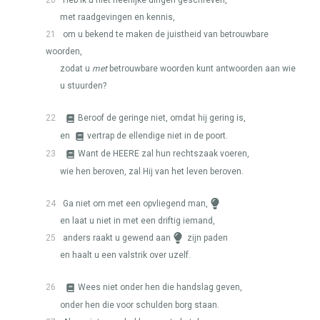
20
Heb ik u niet heerlijke dingen geschreven,
met raadgevingen en kennis,
21
om u bekend te maken de juistheid van betrouwbare
woorden,
zodat u
met
betrouwbare woorden kunt antwoorden aan wie
u stuurden?
22
Beroof de geringe niet, omdat hij gering is,
en
vertrap de ellendige niet in de poort.
23
Want de
HEERE
zal hun rechtszaak voeren,
wie hen beroven, zal Hij van het leven beroven.
24
Ga niet om met een opvliegend man,
en laat u niet in met een driftig iemand,
25
anders raakt u gewend aan
zijn paden
en haalt u een valstrik over uzelf.
26
Wees niet onder hen die handslag geven,
onder hen die voor schulden borg staan.