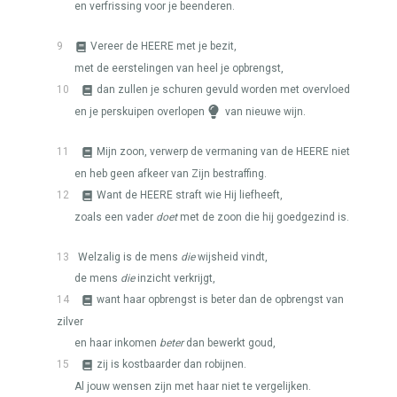
en verfrissing voor je beenderen.
9
Vereer de
HEERE
met je bezit,
met de eerstelingen van heel je opbrengst,
10
dan zullen je schuren gevuld worden met overvloed
en je perskuipen overlopen
van nieuwe wijn.
11
Mijn zoon, verwerp de vermaning van de
HEERE
niet
en heb geen afkeer van Zijn bestraffing.
12
Want de
HEERE
straft wie Hij liefheeft,
zoals een vader
doet
met de zoon die hij goedgezind is.
13
Welzalig is de mens
die
wijsheid vindt,
de mens
die
inzicht verkrijgt,
14
want haar opbrengst is beter dan de opbrengst van
zilver
en haar inkomen
beter
dan bewerkt goud,
15
zij is kostbaarder dan robijnen.
Al jouw wensen zijn met haar niet te vergelijken.