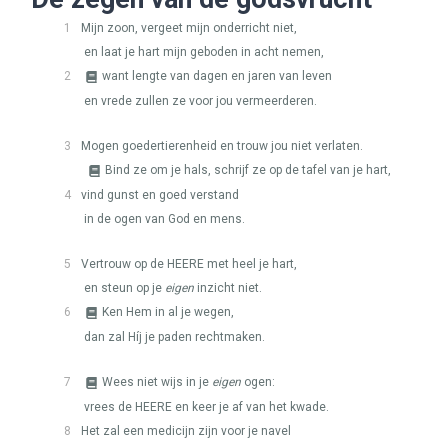
1
Mijn zoon, vergeet mijn onderricht niet,
en laat je hart mijn geboden in acht nemen,
2
want lengte van dagen en jaren van leven
en vrede zullen ze voor jou vermeerderen.
3
Mogen goedertierenheid en trouw jou niet verlaten.
Bind ze om je hals, schrijf ze op de tafel van je hart,
4
vind gunst en goed verstand
in de ogen van God en mens.
5
Vertrouw op de
HEERE
met heel je hart,
en steun op je
eigen
inzicht niet.
6
Ken Hem in al je wegen,
dan zal Híj je paden rechtmaken.
7
Wees niet wijs in je
eigen
ogen:
vrees de
HEERE
en keer je af van het kwade.
8
Het zal een medicijn zijn voor je navel