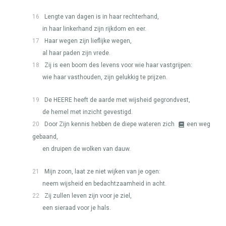
16
Lengte van dagen is in haar rechterhand,
in haar linkerhand zijn rijkdom en eer.
17
Haar wegen zijn lieflijke wegen,
al haar paden zijn vrede.
18
Zij is een boom des levens voor wie haar vastgrijpen:
wie haar vasthouden, zijn gelukkig te prijzen.
19
De
HEERE
heeft de aarde met wijsheid gegrondvest,
de hemel met inzicht gevestigd.
20
Door Zijn kennis hebben de diepe wateren zich
een weg
gebaand,
en druipen de wolken van dauw.
21
Mijn zoon, laat ze niet wijken van je ogen:
neem wijsheid en bedachtzaamheid in acht.
22
Zij zullen leven zijn voor je ziel,
een sieraad voor je hals.