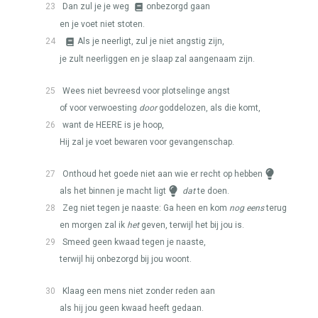
23
Dan zul je je weg
onbezorgd gaan
en je voet niet stoten.
24
Als je neerligt, zul je niet angstig zijn,
je zult neerliggen en je slaap zal aangenaam zijn.
25
Wees niet bevreesd voor plotselinge angst
of voor verwoesting
door
goddelozen, als die komt,
26
want de
HEERE
is je hoop,
Hij zal je voet bewaren voor gevangenschap.
27
Onthoud het goede niet aan wie er recht op hebben
als het binnen je macht ligt
dat
te doen.
28
Zeg niet tegen je naaste: Ga heen en kom
nog eens
terug
en morgen zal ik
het
geven, terwijl het bij jou is.
29
Smeed geen kwaad tegen je naaste,
terwijl hij onbezorgd bij jou woont.
30
Klaag een mens niet zonder reden aan
als hij jou geen kwaad heeft gedaan.