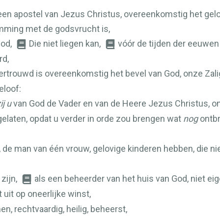
een apostel van Jezus Christus, overeenkomstig het gel
emming met de godsvrucht is,
God,
Die niet liegen kan,
vóór de tijden der eeuwen 
rd,
vertrouwd is overeenkomstig het bevel van God, onze Zal
loof:
ij u
van God de Vader en van de Heere Jezus Christus, o
gelaten, opdat u verder in orde zou brengen wat
nog
ontbr
, de man van één vrouw, gelovige kinderen hebben, die ni
zijn,
als een beheerder van het huis van God, niet eig
t uit op oneerlijke winst,
en, rechtvaardig, heilig, beheerst,