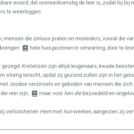
bare woord, dat overeenkomstig de leer is, zodat hij bij
rs te weerleggen.
, mensen die zinloos praten en misleiders, vooral die van
 brengen
hele huis
gezinnen
in verwarring, door te ler
 gezegd: Kretenzen zijn altijd leugenaars, kwade beesten,
m streng terecht, opdat zij gezond zullen zijn in het gelo
 met Joodse verzinsels en geboden van mensen die zich 
die rein zijn,
maar voor
hen die
bezoedeld en ongelo
 zij verloochenen
Hem
met
hun
werken, aangezien zij verf