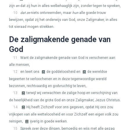
zijn
en
dat zij hun in alles welbehaaglijk zijn, zonder tegen te spreken,
10
dat ze
niets ontvreemden, maar
hun
alle goede trouw
bewijzen, opdat zij het onderwijs van God, onze Zaligmaker, in alles
tot sieraad mogen strekken.
De zaligmakende genade van
God
11
Want de zaligmakende genade van God is verschenen aan
alle mensen,
12
en leert ons
de goddeloosheid en
de wereldse
begeerten te verloochenen en in deze tegenwoordige wereld
bezonnen, rechtvaardig en godvruchtig te leven,
13
terwijl wij verwachten de zalige hoop en verschijning van
de heerlijkheid van de grote God en onze Zaligmaker, Jezus Christus.
14
Hij heeft Zichzelf voor ons gegeven, opdat Hij ons zou
vrijkopen van alle wetteloosheid en voor Zichzelf een eigen volk zou
reinigen,
ijverig in goede werken.
15
Spreek over deze dingen, bemoedig en wijs met alle gezag