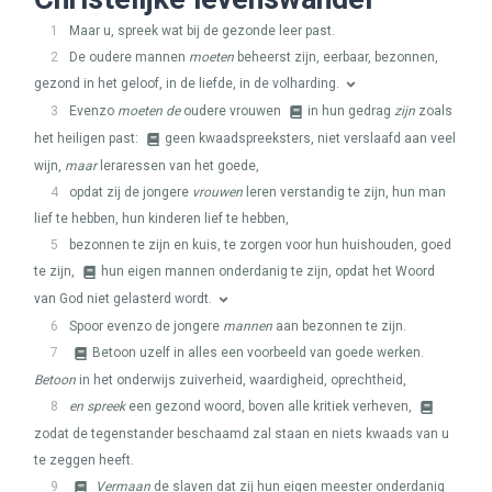
1
Maar u, spreek wat bij de gezonde leer past.
2
De oudere mannen
moeten
beheerst zijn, eerbaar, bezonnen,
gezond in het geloof, in de liefde, in de volharding.
3
Evenzo
moeten de
oudere vrouwen
in hun gedrag
zijn
zoals
het heiligen past:
geen kwaadspreeksters, niet verslaafd aan veel
wijn,
maar
leraressen van het goede,
4
opdat zij de jongere
vrouwen
leren verstandig te zijn, hun man
lief te hebben, hun kinderen lief te hebben,
5
bezonnen te zijn en kuis, te zorgen voor hun huishouden, goed
te zijn,
hun eigen mannen onderdanig te zijn, opdat het Woord
van God niet gelasterd wordt.
6
Spoor evenzo de jongere
mannen
aan bezonnen te zijn.
7
Betoon uzelf in alles een voorbeeld van goede werken.
Betoon
in het onderwijs zuiverheid, waardigheid, oprechtheid,
8
en spreek
een gezond woord, boven alle kritiek verheven,
zodat de tegenstander beschaamd zal staan en niets kwaads van u
te zeggen heeft.
9
Vermaan
de slaven dat zij hun eigen meester onderdanig