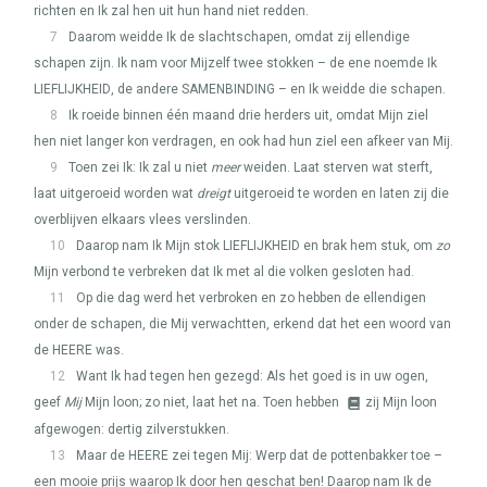
richten en Ik zal hen uit hun hand niet redden.
7
Daarom weidde Ik de slachtschapen, omdat zij ellendige
schapen zijn. Ik nam voor Mijzelf twee stokken – de ene noemde Ik
LIEFLIJKHEID
, de andere
SAMENBINDING
– en Ik weidde die schapen.
8
Ik roeide binnen één maand drie herders uit, omdat Mijn ziel
hen niet langer kon verdragen, en ook had hun ziel een afkeer van Mij.
9
Toen zei Ik: Ik zal u niet
meer
weiden. Laat sterven wat sterft,
laat uitgeroeid worden wat
dreigt
uitgeroeid te worden en laten zij die
overblijven elkaars vlees verslinden.
10
Daarop nam Ik Mijn stok
LIEFLIJKHEID
en brak hem stuk, om
zo
Mijn verbond te verbreken dat Ik met al die volken gesloten had.
11
Op die dag werd het verbroken en zo hebben de ellendigen
onder de schapen, die Mij verwachtten, erkend dat het een woord van
de
HEERE
was.
12
Want Ik had tegen hen gezegd: Als het goed is in uw ogen,
geef
Mij
Mijn loon; zo niet, laat het na. Toen hebben
zij Mijn loon
afgewogen: dertig zilverstukken.
13
Maar de
HEERE
zei tegen Mij: Werp dat de pottenbakker toe –
een mooie prijs waarop Ik door hen geschat ben! Daarop nam Ik de