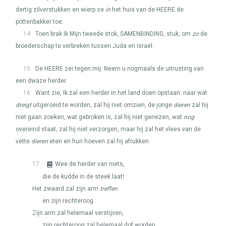
dertig zilverstukken en wierp ze
in
het huis van de
HEERE
de
pottenbakker toe.
14
Toen brak Ik Mijn tweede stok,
SAMENBINDING
, stuk, om
zo
de
broederschap te verbreken tussen Juda en Israël.
15
De
HEERE
zei tegen mij: Neem u nogmaals de uitrusting van
een dwaze herder.
16
Want zie, Ik zal een herder in het land doen opstaan: naar wat
dreigt
uitgeroeid te worden, zal hij niet omzien, de jonge
dieren
zal hij
niet gaan zoeken, wat gebroken is, zal hij niet genezen, wat
nog
overeind staat, zal hij niet verzorgen, maar hij zal het vlees van de
vette
dieren
eten en hun hoeven zal hij afrukken.
17
Wee de herder van niets,
die de kudde in de steek laat!
Het zwaard zal zijn arm
treffen
en zijn rechteroog.
Zijn arm zal helemaal verstijven,
zijn rechteroog zal helemaal dof worden.