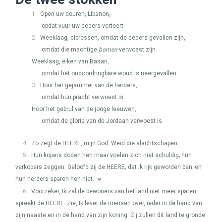
1
Open uw deuren, Libanon,
opdat vuur uw ceders verteert.
2
Weeklaag, cipressen, omdat de ceders gevallen zijn,
omdat die machtige
bomen
verwoest zijn.
Weeklaag, eiken van Basan,
omdat het ondoordringbare woud is neergevallen.
3
Hoor het gejammer van de herders,
omdat hun pracht verwoest is.
Hoor het gebrul van de jonge leeuwen,
omdat de glorie van de Jordaan verwoest is.
4
Zo zegt de
HEERE
, mijn God: Weid die slachtschapen.
5
Hun kopers doden hen maar voelen zich niet schuldig; hun
verkopers zeggen: Geloofd zij de
HEERE
, dat ik rijk geworden ben; en
hun herders sparen hen niet.
6
Voorzeker, Ik zal de bewoners van het land niet meer sparen,
spreekt de
HEERE
. Zie, Ik lever de mensen over, ieder in de hand van
zijn naaste en in de hand van zijn koning. Zij zullen dit land te gronde