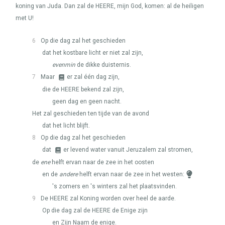
koning van Juda. Dan zal de
HEERE
, mijn God, komen: al de heiligen
met U!
6
Op die dag zal het geschieden
dat het kostbare licht er niet zal zijn,
evenmin
de dikke duisternis.
7
Maar
er zal één dag zijn,
die de
HEERE
bekend zal zijn,
geen dag en geen nacht.
Het zal geschieden ten tijde van de avond
dat het licht blijft.
8
Op die dag zal het geschieden
dat
er levend water vanuit Jeruzalem zal stromen,
de
ene
helft ervan naar de zee in het oosten
en de
andere
helft ervan naar de zee in het westen:
's zomers en 's winters zal het plaatsvinden.
9
De
HEERE
zal Koning worden over heel de aarde.
Op die dag zal de
HEERE
de Enige zijn
en Zijn Naam de enige.