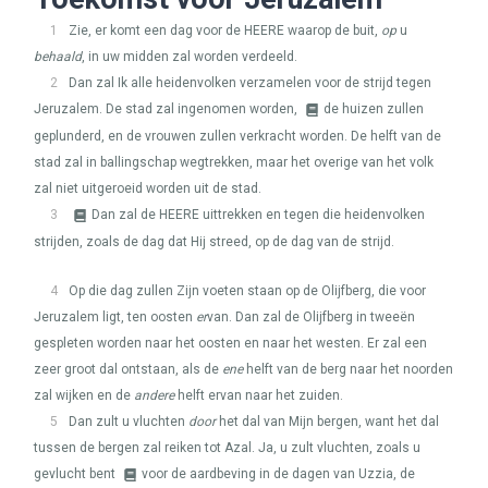
1
Zie, er komt een dag voor de
HEERE
waarop de buit,
op
u
behaald
, in uw midden zal worden verdeeld.
2
Dan zal Ik alle heidenvolken verzamelen voor de strijd tegen
Jeruzalem. De stad zal ingenomen worden,
de huizen zullen
geplunderd, en de vrouwen zullen verkracht worden. De helft van de
stad zal in ballingschap wegtrekken, maar het overige van het volk
zal niet uitgeroeid worden uit de stad.
3
Dan zal de
HEERE
uittrekken en tegen die heidenvolken
strijden, zoals de dag dat Hij streed, op de dag van de strijd.
4
Op die dag zullen Zijn voeten staan op de Olijfberg, die voor
Jeruzalem ligt, ten oosten
er
van. Dan zal de Olijfberg in tweeën
gespleten worden naar het oosten en naar het westen. Er zal een
zeer groot dal ontstaan, als de
ene
helft van de berg naar het noorden
zal wijken en de
andere
helft ervan naar het zuiden.
5
Dan zult u vluchten
door
het dal van Mijn bergen, want het dal
tussen de bergen zal reiken tot Azal. Ja, u zult vluchten, zoals u
gevlucht bent
voor de aardbeving in de dagen van Uzzia, de