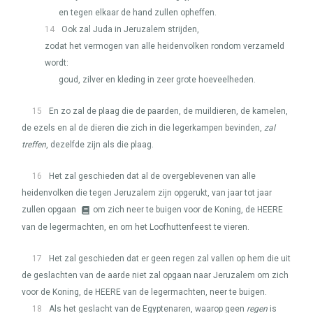
en tegen elkaar de hand zullen opheffen.
14
Ook zal Juda in Jeruzalem strijden,
zodat het vermogen van alle heidenvolken rondom verzameld
wordt:
goud, zilver en kleding in zeer grote hoeveelheden.
15
En zo zal de plaag die de paarden, de muildieren, de kamelen,
de ezels en al de dieren die zich in die legerkampen bevinden,
zal
treffen
, dezelfde zijn als die plaag.
16
Het zal geschieden dat al de overgeblevenen van alle
heidenvolken die tegen Jeruzalem zijn opgerukt, van jaar tot jaar
zullen opgaan
om zich neer te buigen voor de Koning, de
HEERE
van de legermachten, en om het Loofhuttenfeest te vieren.
17
Het zal geschieden dat er geen regen zal vallen op hem die uit
de geslachten van de aarde niet zal opgaan naar Jeruzalem om zich
voor de Koning, de
HEERE
van de legermachten, neer te buigen.
18
Als het geslacht van de Egyptenaren, waarop geen
regen
is