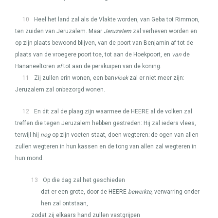
10
Heel het land zal als de Vlakte worden, van Geba tot Rimmon,
ten zuiden van Jeruzalem. Maar
Jeruzalem
zal verheven worden en
op zijn plaats bewoond blijven, van de poort van Benjamin af tot de
plaats van de vroegere poort toe, tot aan de Hoekpoort, en
van
de
Hananeëltoren
af
tot aan de perskuipen van de koning.
11
Zij zullen erin wonen, een ban
vloek
zal er niet meer zijn:
Jeruzalem zal onbezorgd wonen.
12
En dit zal de plaag zijn waarmee de
HEERE
al de volken zal
treffen die tegen Jeruzalem hebben gestreden: Hij zal ieders vlees,
terwijl hij
nog
op zijn voeten staat, doen wegteren; de ogen van allen
zullen wegteren in hun kassen en de tong van allen zal wegteren in
hun mond.
13
Op die dag zal het geschieden
dat er een grote, door de
HEERE
bewerkte
, verwarring onder
hen zal ontstaan,
zodat zij elkaars hand zullen vastgrijpen