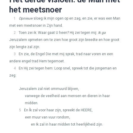
het meetsnoer
1
Opnieuw
sloeg ik mijn ogen op en zag, en zie, er was een Man
met een meetsnoer in Zijn hand.
2
Toen zei ik: Waar gaat U heen? Hij zei tegen mij:
Ik ga
Jeruzalem opmeten om te zien hoe groot zijn breedte en hoe groot
zijn lengte zal zijn.
3
En zie, de Engel Die met mij sprak, trad naar voren en een
andere engel trad Hem tegemoet.
4
En Hij zei tegen hem: Loop snel, spreek tot die jongeman en
zeg:
Jeruzalem zal niet ommuurd blijven,
vanwege de veelheid aan mensen en dieren in haar
midden.
5
En Ík zal voor haar zijn, spreekt de
HEERE
,
een muur van vuur rondom,
en Ik zal in haar midden tot heerlijkheid zijn.