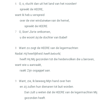
6
O, o, vlucht dan uit het land van het noorden!
spreekt de
HEERE
,
want Ik heb u verspreid
over de vier wind
streken
van de hemel,
spreekt de
HEERE
.
7
O, Sion!
Zie
te ontkomen,
u die woont
bij
de dochter van Babel!
8
Want zo zegt de
HEERE
van de legermachten:
Nadat
Hij
heerlijkheid
heeft beloofd
,
heeft Hij Mij gezonden tot die heidenvolken die u beroven,
want wie u aanraakt,
raakt Zijn oogappel aan.
9
Want, zie, Ik beweeg Mijn hand over hen
en zij zullen hun dienaren tot buit worden.
Dan zult u weten dat de
HEERE
van de legermachten Mij
gezonden heeft.