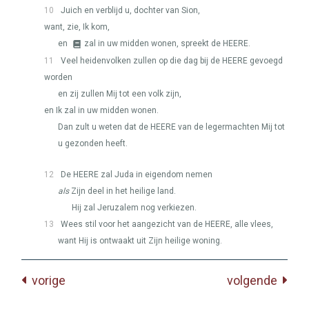
10
Juich en verblijd u, dochter van Sion,
want, zie, Ik kom,
en
zal in uw midden wonen, spreekt de
HEERE
.
11
Veel heidenvolken zullen op die dag bij de
HEERE
gevoegd
worden
en zij zullen Mij tot een volk zijn,
en Ik zal in uw midden wonen.
Dan zult u weten dat de
HEERE
van de legermachten Mij tot
u gezonden heeft.
12
De
HEERE
zal Juda in eigendom nemen
als
Zijn deel in het heilige land.
Hij zal Jeruzalem nog verkiezen.
13
Wees stil voor het aangezicht van de
HEERE
, alle vlees,
want Hij is ontwaakt uit Zijn heilige woning.
vorige
volgende