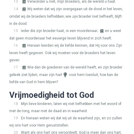
13
Verwonder u niet, mijn broeders, als de wereld u haat.
14
Wij weten dat wij zijn overgegaan uit de dood in het leven,
omdat wij de broeders liefhebben; wie
zijn
broeder niet liefheeft, blijft
in de dood.
15
Ieder die zijn broeder haat, is een moordenaar;
en u weet
dat geen moordenaar het eeuwige leven blijvend in zich heeft.
16
Hieraan leerden wij de liefde kennen, dat Hij voor ons Zijn
leven heeft gegeven. Ook wij moeten voor de broeders het leven
geven.
17
Wie dan de goederen van de wereld heeft, en zijn broeder
gebrek ziet lijden, maar zijn hart
voor hem toesluit, hoe kan de
liefde van God in hem blijven?
Vrijmoedigheid tot God
18
Mijn lieve kinderen, laten wij niet liefhebben met het woord of
met de tong, maar met de daad en in waarheid.
19
En hieraan weten wij dat wij uit de waarheid zijn, en zo zullen
wij ons hart voor Hem geruststellen.
20
Want als ons hart ons veroordeelt, God is meer dan ons hart,