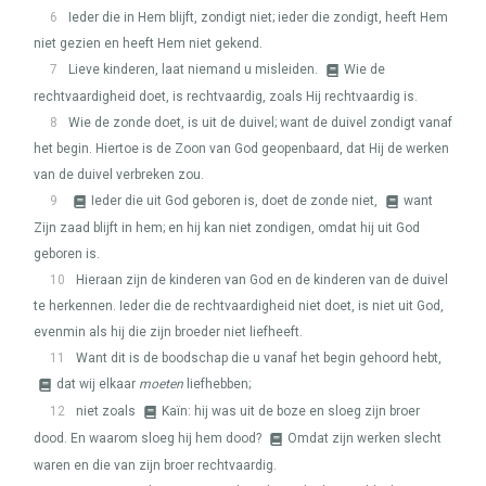
6
Ieder die in Hem blijft, zondigt niet; ieder die zondigt, heeft Hem
niet gezien en heeft Hem niet gekend.
7
Lieve kinderen, laat niemand u misleiden.
Wie de
rechtvaardigheid doet, is rechtvaardig, zoals Hij rechtvaardig is.
8
Wie de zonde doet, is uit de duivel; want de duivel zondigt vanaf
het begin. Hiertoe is de Zoon van God geopenbaard, dat Hij de werken
van de duivel verbreken zou.
9
Ieder die uit God geboren is, doet de zonde niet,
want
Zijn zaad blijft in hem; en hij kan niet zondigen, omdat hij uit God
geboren is.
10
Hieraan zijn de kinderen van God en de kinderen van de duivel
te herkennen. Ieder die de rechtvaardigheid niet doet, is niet uit God,
evenmin als hij die zijn broeder niet liefheeft.
11
Want dit is de boodschap die u vanaf het begin gehoord hebt,
dat wij elkaar
moeten
liefhebben;
12
niet zoals
Kaïn: hij was uit de boze en sloeg zijn broer
dood. En waarom sloeg hij hem dood?
Omdat zijn werken slecht
waren en die van zijn broer rechtvaardig.