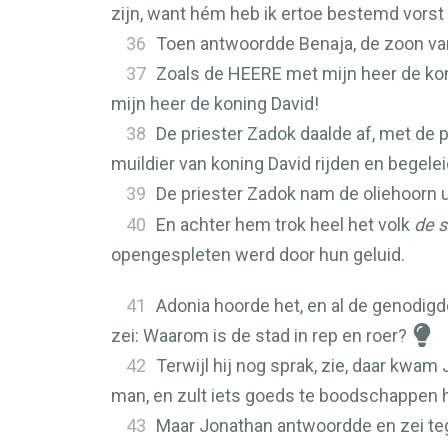
zijn, want hém heb ik ertoe bestemd vorst t
36
Toen antwoordde Benaja, de zoon va
37
Zoals de
HEERE
met mijn heer de kon
mijn heer de koning David!
38
De priester Zadok daalde af, met de p
muildier van koning David rijden en begel
39
De priester Zadok nam de oliehoorn ui
40
En achter hem trok heel het volk
de s
opengespleten werd door hun geluid.
41
Adonia hoorde het, en al de genodigd
zei: Waarom is de stad in rep en roer?
42
Terwijl hij nog sprak, zie, daar kwam
man, en zult iets goeds te boodschappen 
43
Maar Jonathan antwoordde en zei teg