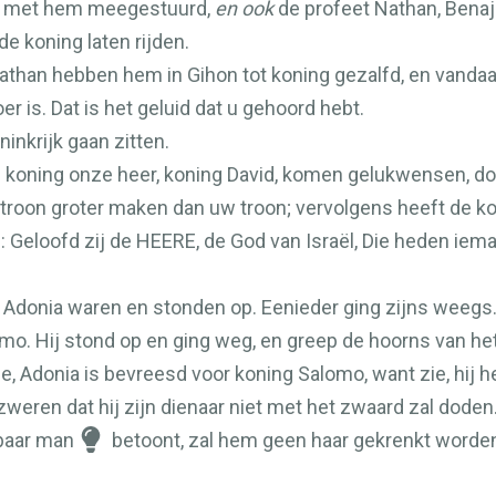
ok met hem meegestuurd,
en ook
de profeet Nathan, Benaja
de koning laten rijden.
than hebben hem in Gihon tot koning gezalfd, en vandaar z
er is. Dat is het geluid dat u gehoord hebt.
inkrijk gaan zitten.
de koning onze heer, koning David, komen gelukwensen, 
troon groter maken dan uw troon; vervolgens heeft de 
: Geloofd zij de
HEERE
, de God van Israël, Die heden iema
j Adonia waren en stonden op. Eenieder ging zijns weegs
. Hij stond op en ging weg, en greep de hoorns van het 
 Adonia is bevreesd voor koning Salomo, want zie, hij h
weren dat hij zijn dienaar niet met het zwaard zal doden
wbaar man
betoont, zal hem geen haar gekrenkt worden