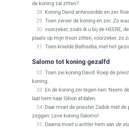
de koning zal zitten?
28
Koning David antwoordde en zei: Roep
29
Toen zwoer de koning en zei:
Zo waa
30
voorzeker, zoals ik u bij de
HEERE
, d
plaats op mijn troon zitten, voorzeker, zo 
31
Toen knielde Bathseba, met het gezic
Salomo tot koning gezalfd
32
Toen zei koning David: Roep de pries
koning.
33
En de koning zei tegen hen: Neem de 
laat hem naar Gihon afdalen.
34
Daar moet de priester Zadok met de 
zeggen: Leve koning Salomo!
35
Daarna moet u achter hem aan
de st