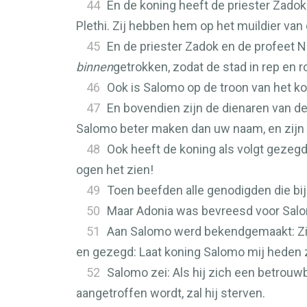
44
En de koning heeft de priester Zad
Plethi. Zij hebben hem op het muildier van 
45
En de priester Zadok en de profeet Na
binnen
getrokken, zodat de stad in rep en ro
46
Ook is Salomo op de troon van het kon
47
En bovendien zijn de dienaren van 
Salomo beter maken dan uw naam, en zijn 
48
Ook heeft de koning als volgt gezegd
ogen het zien!
49
Toen beefden alle genodigden die bi
50
Maar Adonia was bevreesd voor Salomo
51
Aan Salomo werd bekendgemaakt: Zie,
en gezegd: Laat koning Salomo mij heden z
52
Salomo zei: Als hij zich een betrou
aangetroffen wordt, zal hij sterven.