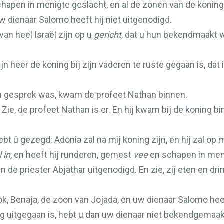
hapen in menigte geslacht, en al de zonen van de koning 
w dienaar Salomo heeft hij niet uitgenodigd.
van heel Israël zijn op u
gericht
, dat u hun bekendmaakt w
n heer de koning bij zijn vaderen te ruste gegaan is, da
g in gesprek was, kwam de profeet Nathan binnen.
ie, de profeet Nathan is er. En hij kwam bij de koning bi
bt ú gezegd: Adonia zal na mij koning zijn, en híj zal op m
 in
, en heeft hij runderen, gemest
vee
en schapen in meni
n de priester Abjathar uitgenodigd. En zie, zij eten en dr
ok, Benaja, de zoon van Jojada, en uw dienaar Salomo heef
g uitgegaan is, hebt u dan uw dienaar niet bekendgemaak