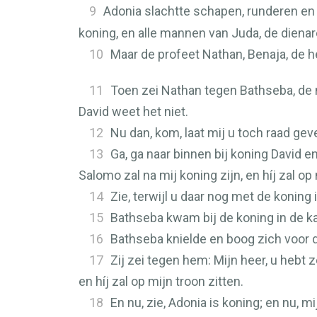
9
Adonia slachtte schapen, runderen e
koning, en alle mannen van Juda, de dienare
10
Maar de profeet Nathan, Benaja, de hel
11
Toen zei Nathan tegen Bathseba, de 
David weet het niet.
12
Nu dan, kom, laat mij u toch raad ge
13
Ga, ga naar binnen bij koning David 
Salomo zal na mij koning zijn, en híj zal o
14
Zie, terwijl u daar nog met de konin
15
Bathseba kwam bij de koning in de k
16
Bathseba knielde en boog zich voor d
17
Zij zei tegen hem: Mijn heer, u hebt 
en híj zal op mijn troon zitten.
18
En nu, zie, Adonia is koning; en nu, m