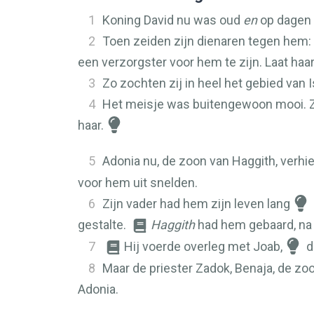
1
Koning David nu was oud
en
op dagen 
2
Toen zeiden zijn dienaren tegen hem:
een verzorgster voor hem te zijn. Laat haa
3
Zo zochten zij in heel het gebied van 
4
Het meisje was buitengewoon mooi. Z
haar.
5
Adonia nu, de zoon van Haggith, verhie
voor hem uit snelden.
6
Zijn vader had hem zijn leven lang
gestalte.
Haggith
had hem gebaard, na
7
Hij voerde overleg met Joab,
d
8
Maar de priester Zadok, Benaja, de zoo
Adonia.