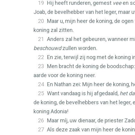
19
Hij heeft runderen, gemest
vee
en sc
Joab, de bevelhebber van het leger, maar u
20
Maar u, mijn heer de koning, de ogen 
koning zal zitten.
21
Anders zal het gebeuren, wanneer mij
beschouwd
zullen worden.
22
En zie, terwijl zij nog met de konin
23
Men bracht de koning de boodschap: Z
aarde voor de koning neer.
24
En Nathan zei: Mijn heer de koning, he
25
Want vandaag is hij afgedaald,
het dal
de koning, de bevelhebbers van het leger, e
koning Adonia!
26
Maar míj, uw dienaar, de priester Zad
27
Als deze zaak van mijn heer de konin