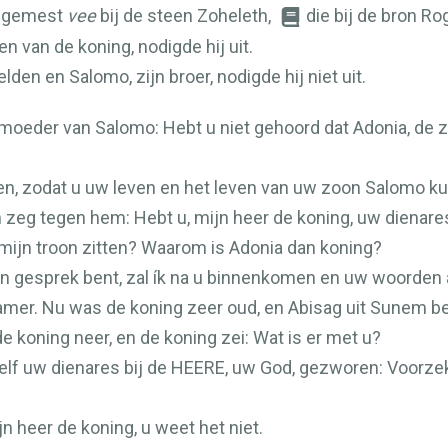
n gemest
vee
bij de steen Zoheleth,
die bij de bron Rog
n van de koning, nodigde hij uit.
den en Salomo, zijn broer, nodigde hij niet uit.
moeder van Salomo: Hebt u niet gehoord dat Adonia, de z
ven, zodat u uw leven en het leven van uw zoon Salomo ku
en zeg tegen hem: Hebt u, mijn heer de koning, uw dienar
p mijn troon zitten? Waarom is Adonia dan koning?
g in gesprek bent, zal ík na u binnenkomen en uw woorden 
amer. Nu was de koning zeer oud, en Abisag uit Sunem b
e koning neer, en de koning zei: Wat is er met u?
zelf uw dienares bij de
HEERE
, uw God, gezworen: Voorzeke
ijn heer de koning, u weet het niet.