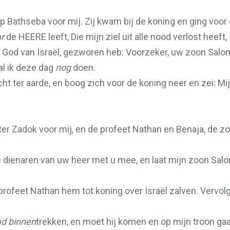
 Bathseba voor mij. Zij kwam bij de koning en ging voor 
r
de
HEERE
leeft, Die mijn ziel uit alle nood verlost heeft,
e God van Israël, gezworen heb: Voorzeker, uw zoon Salomo 
zal ik deze dag
nog
doen.
ht ter aarde, en boog zich voor de koning neer en zei: Mi
ter Zadok voor mij, en de profeet Nathan en Benaja, de z
dienaren van uw heer met u mee, en laat mijn zoon Salomo
profeet Nathan hem tot koning over Israël zalven. Vervo
ad binnen
trekken, en moet hij komen en op mijn troon gaan 