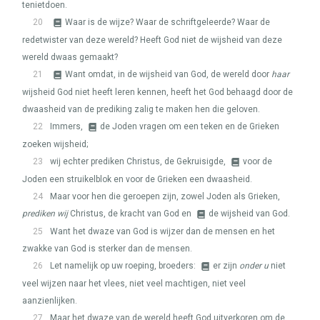
tenietdoen.
20
Waar is de wijze? Waar de schriftgeleerde? Waar de
redetwister van deze wereld? Heeft God niet de wijsheid van deze
wereld dwaas gemaakt?
21
Want omdat, in de wijsheid van God, de wereld door
haar
wijsheid God niet heeft leren kennen, heeft het God behaagd door de
dwaasheid van de prediking zalig te maken hen die geloven.
22
Immers,
de Joden vragen om een teken en de Grieken
zoeken wijsheid;
23
wij echter prediken Christus, de Gekruisigde,
voor de
Joden een struikelblok en voor de Grieken een dwaasheid.
24
Maar voor hen die geroepen zijn, zowel Joden als Grieken,
prediken wij
Christus, de kracht van God en
de wijsheid van God.
25
Want het dwaze van God is wijzer dan de mensen en het
zwakke van God is sterker dan de mensen.
26
Let namelijk op uw roeping, broeders:
er zijn
onder u
niet
veel wijzen naar het vlees, niet veel machtigen, niet veel
aanzienlijken.
27
Maar het dwaze van de wereld heeft God uitverkoren om de