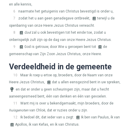
en alle kennis,
6
naarmate het getuigenis van Christus bevestigd is onder u,
7
zodat het u aan geen genadegave ontbreekt,
terwijl u de
openbaring van onze Heere Jezus Christus verwacht.
8
God
zal u ook bevestigen tot het einde toe, zodat u
onberispelijk zult zijn op de dag van onze Heere Jezus Christus.
9
God is getrouw, door Wie u geroepen bent tot
de
gemeenschap van Zijn Zoon Jezus Christus, onze Heere.
Verdeeldheid in de gemeente
10
Maar ik roep u ertoe op, broeders, door de Naam van onze
Heere Jezus Christus,
dat u allen eensgezind bent in uw spreken,
en dat er onder u geen scheuringen zijn, maar dat u hecht
aaneengesmeed bent, één van denken en één van gevoelen.
11
Want mij is over u bekendgemaakt, mijn broeders, door de
huisgenoten
van Chloë, dat er ruzies onder u zijn.
12
Ik bedoel dit, dat ieder van u zegt:
Ik ben van Paulus, ík van
Apollos, ík van Kefas, en ík van Christus.