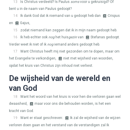
13
Is Christus verdeeld? Is Paulus
soms
voor u gekruisigd? Of
bent u in de naam van Paulus gedoopt?
14
Ik dank God dat ik niemand van u gedoopt heb dan
Crispus
en
Gajus,
15
zodat niemand kan zeggen dat ik in mijn naam gedoopt heb.
16
Ik heb echter ook
nog
het huis
gezin
van
Stefanas gedoopt.
Verder weet ik niet of ik
nog
iemand anders gedoopt heb.
17
Want Christus heeft mij niet gezonden om te dopen, maar om
het Evangelie te verkondigen,
niet met wijsheid van woorden,
opdat het kruis van Christus zijn inhoud niet verliest.
De wijsheid van de wereld en
van God
18
Want het woord van het kruis is voor hen die verloren gaan wel
dwaasheid,
maar voor ons die behouden worden, is het een
kracht van God.
19
Want er staat geschreven:
Ik zal de wijsheid van de wijzen
verloren doen gaan en het verstand van de verstandigen zal Ik