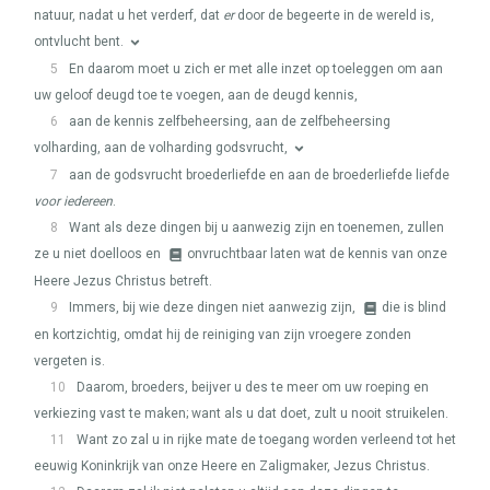
natuur, nadat u het verderf, dat
er
door de begeerte in de wereld is,
ontvlucht bent.
5
En daarom moet u zich er met alle inzet op toeleggen om aan
uw geloof deugd toe te voegen, aan de deugd kennis,
6
aan de kennis zelfbeheersing, aan de zelfbeheersing
volharding, aan de volharding godsvrucht,
7
aan de godsvrucht broederliefde en aan de broederliefde liefde
voor iedereen
.
8
Want als deze dingen bij u aanwezig zijn en toenemen, zullen
ze u niet doelloos en
onvruchtbaar laten wat de kennis van onze
Heere Jezus Christus betreft.
9
Immers, bij wie deze dingen niet aanwezig zijn,
die is blind
en kortzichtig, omdat hij de reiniging van zijn vroegere zonden
vergeten is.
10
Daarom, broeders, beijver u des te meer om uw roeping en
verkiezing vast te maken; want als u dat doet, zult u nooit struikelen.
11
Want zo zal u in rijke mate de toegang worden verleend tot het
eeuwig Koninkrijk van onze Heere en Zaligmaker, Jezus Christus.