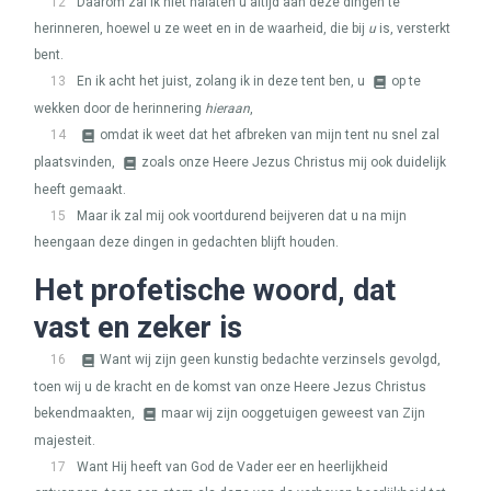
12
Daarom zal ik niet nalaten u altijd aan deze dingen te
herinneren, hoewel u ze weet en in de waarheid, die bij
u
is, versterkt
bent.
13
En ik acht het juist, zolang ik in deze tent ben, u
op te
wekken door de herinnering
hieraan
,
14
omdat ik weet dat het afbreken van mijn tent nu snel zal
plaatsvinden,
zoals onze Heere Jezus Christus mij ook duidelijk
heeft gemaakt.
15
Maar ik zal mij ook voortdurend beijveren dat u na mijn
heengaan deze dingen in gedachten blijft houden.
Het profetische woord, dat
vast en zeker is
16
Want wij zijn geen kunstig bedachte verzinsels gevolgd,
toen wij u de kracht en de komst van onze Heere Jezus Christus
bekendmaakten,
maar wij zijn ooggetuigen geweest van Zijn
majesteit.
17
Want Hij heeft van God de Vader eer en heerlijkheid