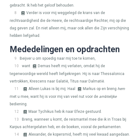
gebracht. Ik heb het geloof behouden.
8
Verder is voor mij weggelegd de krans van de
rechtvaardigheid die de Heere, de rechtvaardige Rechter, mij op die
dag geven zal. En niet alleen mij, maar ook allen die Zijn verschijning
hebben liefgehad.
Mededelingen en opdrachten
9
Beijver u om spoedig naar mij toe te komen,
10
want
Demas heeft mij verlaten, omdat hij de
tegenwoordige wereld heeft liefgekregen. Hij is naar Thessalonica
vertrokken, Krescens naar Galatië, Titus naar Dalmatië.
11
Alleen Lukas is bij mij. Haal
Markus op en breng
hem
Filem.
met u mee, want hij is voor mij van veel nut voor de
ambtelijke
vs.
bediening.
24
12
Maar Tychikus heb ik naar Efeze gestuurd.
13
Breng, wanneer u komt, de reismantel mee die ik in Troas bij
Karpus achtergelaten heb, en de boeken, vooral de perkamenten.
Filem.
14
Alexander, de kopersmid, heeft mij veel kwaad aangedaan.
vs.