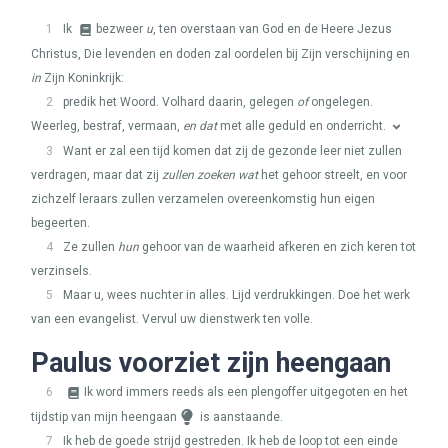
1
Ik
bezweer
u
, ten overstaan van God en de Heere Jezus
Christus, Die levenden en doden zal oordelen bij Zijn verschijning en
in
Zijn Koninkrijk:
2
predik het Woord. Volhard daarin, gelegen
of
ongelegen.
Weerleg, bestraf, vermaan,
en dat
met alle geduld en onderricht.
3
Want er zal een tijd komen dat zij de gezonde leer niet zullen
verdragen, maar dat zij
zullen zoeken wat
het gehoor streelt, en voor
zichzelf leraars zullen verzamelen overeenkomstig hun eigen
begeerten.
4
Ze zullen
hun
gehoor van de waarheid afkeren en zich keren tot
verzinsels.
5
Maar u, wees nuchter in alles. Lijd verdrukkingen. Doe het werk
van een evangelist. Vervul uw dienstwerk ten volle.
Paulus voorziet zijn heengaan
6
Ik word immers reeds als een plengoffer uitgegoten en het
tijdstip van mijn heengaan
is aanstaande.
7
Ik heb de goede strijd gestreden. Ik heb de loop tot een einde