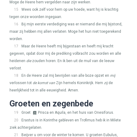
Moge de Heere hem vergelden naar zijn werken.
24
15
Wees ook zelf voor hem op uw hoede, want hij is krachtig
tegen onze woorden ingegaan.
16
Bij mijn eerste verdediging was er niemand die mij bijstond,
maar zij hebben mij allen verlaten. Moge het hun niet toegerekend
worden.
17
Maar de Heere heeft mij bijgestaan en heeft mij kracht
gegeven, opdat door mij de prediking volbracht zou worden en alle
heidenen
die
zouden horen. En ik ben uit de muil van de leeuw
verlost.
18
En de Heere zal mij bevrijden van alle boze opzet en
mij
verlossen tot
de komst van
Zijn hemels Koninkrijk. Hem
zij
de
heerlijkheid tot in alle eeuwigheid. Amen.
Groeten en zegenbede
19
Groet
Prisca en Aquila, en het huis van Onesiforus.
20
Erastus is in Korinthe gebleven en Trofimus heb ik in Milete
ziek achtergelaten.
21
Beijver u om voor de winter te komen. U groeten Eubulus,