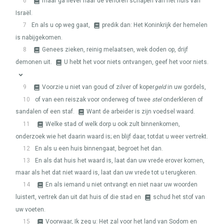
6
maar ga liever naar de verloren schapen van het huis van
Israël.
7
En als u op weg gaat,
predik dan: Het Koninkrijk der hemelen
is nabijgekomen.
8
Genees zieken, reinig melaatsen, wek doden op, drijf
demonen uit.
U hebt het voor niets ontvangen, geef het voor niets.
9
Voorzie u niet van goud of zilver of koper
geld
in uw gordels,
10
of van een reiszak voor onderweg of twee
stel
onderkleren of
sandalen of een staf.
Want de arbeider is zijn voedsel waard.
11
Welke stad of welk dorp u ook zult binnenkomen,
onderzoek wie het daarin waard is; en blijf daar, totdat u weer vertrekt.
12
En als u een huis binnengaat, begroet het dan.
13
En als dat huis het waard is, laat dan uw vrede erover komen,
maar als het dat niet waard is, laat dan uw vrede tot u terugkeren.
14
En als iemand u niet ontvangt en niet naar uw woorden
luistert, vertrek dan uit dat huis of die stad en
schud het stof van
uw voeten.
15
Voorwaar, Ik zeg u: Het zal voor het land van Sodom en