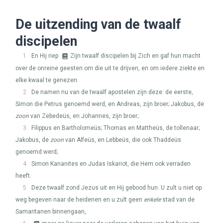
De uitzending van de twaalf
discipelen
1
En Hij riep
Zijn twaalf discipelen bij Zich en gaf hun macht
over de onreine geesten om die uit te drijven, en om iedere ziekte en
elke kwaal te genezen.
2
De namen nu van de twaalf apostelen zijn deze: de eerste,
Simon die Petrus genoemd werd, en Andreas, zijn broer; Jakobus, de
zoon
van Zebedeüs, en Johannes, zijn broer;
3
Filippus en Bartholomeüs; Thomas en Mattheüs, de tollenaar;
Jakobus, de
zoon
van Alfeüs, en Lebbeüs, die ook Thaddeüs
genoemd werd;
4
Simon Kananites en Judas Iskariot, die Hem ook verraden
heeft.
5
Deze twaalf zond Jezus uit en Hij gebood hun: U zult u niet op
weg begeven naar de heidenen en u zult geen
enkele
stad van de
Samaritanen binnengaan,