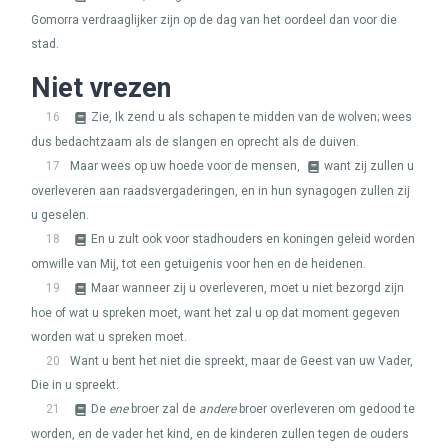
Gomorra verdraaglijker zijn op de dag van het oordeel dan voor die
stad.
Niet vrezen
16
Zie, Ik zend u als schapen te midden van de wolven; wees
dus bedachtzaam als de slangen en oprecht als de duiven.
17
Maar wees op uw hoede voor de mensen,
want zij zullen u
overleveren aan raadsvergaderingen, en in hun synagogen zullen zij
u geselen.
18
En u zult ook voor stadhouders en koningen geleid worden
omwille van Mij, tot een getuigenis voor hen en de heidenen.
19
Maar wanneer zij u overleveren, moet u niet bezorgd zijn
hoe of wat u spreken moet, want het zal u op dat moment gegeven
worden wat u spreken moet.
20
Want u bent het niet die spreekt, maar de Geest van uw Vader,
Die in u spreekt.
21
De
ene
broer zal de
andere
broer overleveren om gedood te
worden, en de vader het kind, en de kinderen zullen tegen de ouders