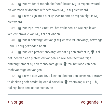
37
Wie vader of moeder liefheeft boven Mij, is Mij niet waard;
en wie zoon of dochter liefheeft boven Mij, is Mij niet waard.
38
En wie zijn kruis niet
op zich
neemt en Mij navolgt, is Mij
niet waard.
39
Wie zijn leven vindt, zal het verliezen; en wie zijn leven
verliest omwille van Mij, zal het vinden.
40
Wie u ontvangt, ontvangt Mij; en wie Mij ontvangt, ontvangt
Hem Die Mij gezonden heeft.
41
Wie een profeet ontvangt omdat hij een profeet is,
zal
het loon van een profeet ontvangen; en wie een rechtvaardige
ontvangt omdat hij een rechtvaardige is,
zal het loon van een
rechtvaardige ontvangen.
42
En wie een van deze kleinen slechts een beker koud
water
te drinken geeft omdat hij een discipel is,
voorwaar, Ik zeg u: hij
zal zijn loon beslist niet verliezen.
vorige
volgende