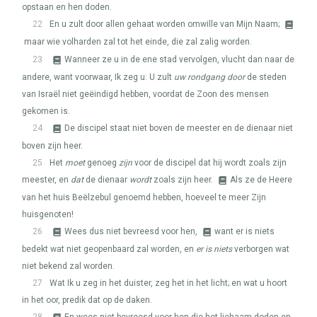
opstaan en hen doden.
22
En u zult door allen gehaat worden omwille van Mijn Naam;
maar wie volharden zal tot het einde, die zal zalig worden.
23
Wanneer ze u in de ene stad vervolgen, vlucht dan naar de
andere, want voorwaar, Ik zeg u: U zult
uw rondgang door
de steden
van Israël niet geëindigd hebben, voordat de Zoon des mensen
gekomen is.
24
De discipel staat niet boven de meester en de dienaar niet
boven zijn heer.
25
Het
moet
genoeg
zijn
voor de discipel dat hij wordt zoals zijn
meester, en
dat
de dienaar
wordt
zoals zijn heer.
Als ze de Heere
van het huis Beëlzebul genoemd hebben, hoeveel te meer Zijn
huisgenoten!
26
Wees dus niet bevreesd voor hen,
want er is niets
bedekt wat niet geopenbaard zal worden, en
er is niets
verborgen wat
niet bekend zal worden.
27
Wat Ik u zeg in het duister, zeg het in het licht; en wat u hoort
in het oor, predik dat op de daken.