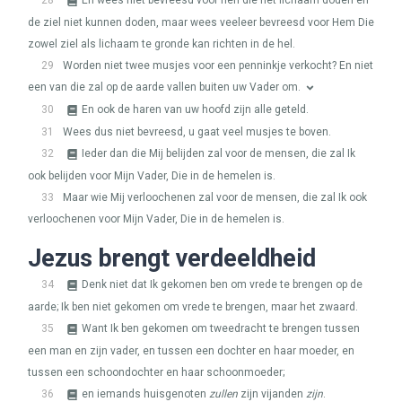
28
En wees niet bevreesd voor hen die het lichaam doden en
de ziel niet kunnen doden, maar wees veeleer bevreesd voor Hem Die
zowel ziel als lichaam te gronde kan richten in de hel.
29
Worden niet twee musjes voor een penninkje verkocht? En niet
een van die zal op de aarde vallen buiten uw Vader om.
30
En ook de haren van uw hoofd zijn alle geteld.
31
Wees dus niet bevreesd, u gaat veel musjes te boven.
32
Ieder dan die Mij belijden zal voor de mensen, die zal Ik
ook belijden voor Mijn Vader, Die in de hemelen is.
33
Maar wie Mij verloochenen zal voor de mensen, die zal Ik ook
verloochenen voor Mijn Vader, Die in de hemelen is.
Jezus brengt verdeeldheid
34
Denk niet dat Ik gekomen ben om vrede te brengen op de
aarde; Ik ben niet gekomen om vrede te brengen, maar het zwaard.
35
Want Ik ben gekomen om tweedracht te brengen tussen
een man en zijn vader, en tussen een dochter en haar moeder, en
tussen een schoondochter en haar schoonmoeder;
36
en iemands huisgenoten
zullen
zijn vijanden
zijn
.