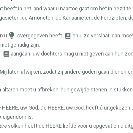
t heeft in het land waar u naartoe gaat om het in bezit t
gasieten, de Amorieten, de Kanaänieten, de Ferezieten, 
an u
overgegeven heeft
en u ze verslaat, dan moe
iet genadig zijn.
n
aangaan: uw dochters mag u niet geven aan hun zo
ij laten afwijken, zodat zij andere goden gaan dienen e
 altaren moet u afbreken, hun gewijde stenen in stukke
e
HEERE
, uw God. De
HEERE
, uw God, heeft ú uitgekozen 
k eigendom is.
ere
volken heeft de
HEERE
liefde voor u opgevat en u uit