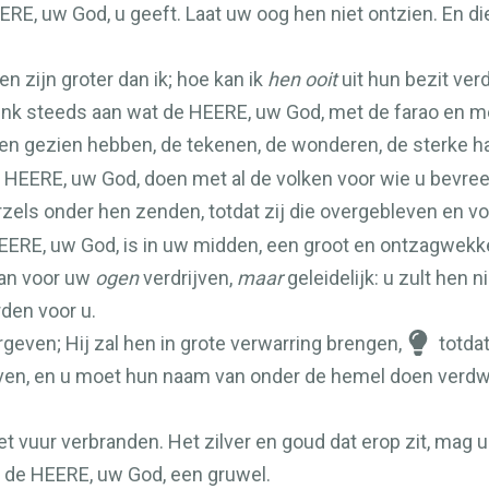
ERE
, uw God, u geeft. Laat uw oog hen niet ontzien. En d
n zijn groter dan ik; hoe kan ik
hen ooit
uit hun bezit ver
enk steeds aan wat de
HEERE
, uw God, met de farao en m
en gezien hebben, de tekenen, de wonderen, de sterke 
e
HEERE
, uw God, doen met al de volken voor wie u bevre
zels onder hen zenden, totdat zij die overgebleven en vo
EERE
, uw God, is in uw midden, een groot en ontzagwek
van voor uw
ogen
verdrijven,
maar
geleidelijk: u zult hen 
rden voor u.
rgeven; Hij zal hen in grote verwarring brengen,
totdat
even, en u moet hun naam van onder de hemel doen verdw
vuur verbranden. Het zilver en goud dat erop zit, mag u
r de
HEERE
, uw God, een gruwel.