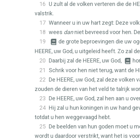
16
U zult al de volken verteren die de
HE
valstrik.
17
Wanneer u in uw hart zegt: Deze volke
18
wees
dan
niet bevreesd voor hen. D
19
de grote beproevingen die uw og
HEERE
, uw God, u uitgeleid heeft. Zo zal d
20
Daarbij zal de
HEERE
, uw God,
hor
21
Schrik voor hen niet terug, want de
H
22
De
HEERE
, uw God, zal deze volken 
zouden de dieren van het veld te talrijk wo
23
De
HEERE
, uw God, zal hen aan u ove
24
Hij zal u hun koningen in uw hand g
totdat u hen weggevaagd hebt.
25
De beelden van hun goden moet u met 
wordt u daardoor verstrikt, want het is voo