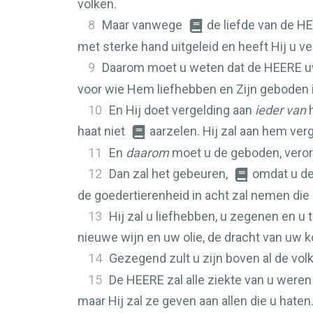
volken.
8
Maar vanwege
de liefde van de
HE
met sterke hand uitgeleid en heeft Hij u ve
9
Daarom moet u weten dat de
HEERE
uw
voor wie Hem liefhebben en Zijn geboden i
10
En Hij doet vergelding aan
ieder van
h
haat niet
aarzelen. Hij zal aan hem ver
11
En
daarom
moet u de geboden, verord
12
Dan zal het gebeuren,
omdat u de
de goedertierenheid in acht zal nemen die
13
Hij zal u liefhebben, u zegenen en u
nieuwe wijn en uw olie, de dracht van uw k
14
Gezegend zult u zijn boven al de vol
15
De
HEERE
zal alle ziekte van u weren
maar Hij zal ze geven aan allen die u haten