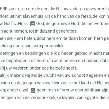
ERE
voor u, en om de eed die Hij uw vaderen gezworen ha
rlost uit het slavenhuis, uit de hand van de farao, de koni
 God is. Híj is
God, de getrouwe God, Die het verbon
n acht nemen, tot in duizend generaties.
en die Hem haten, door hem om te doen komen, hem per
gelding doen, aan hem persoonlijk.
eningen en bepalingen die ik u heden gebied, in acht n
ze bepalingen zult horen, in acht nemen en houden, dat
 Hij uw vaderen onder ede beloofd heeft.
 talrijk maken; Hij zal de vrucht van uw schoot zegenen e
oeien en de jongen van uw kleinvee, in het land dat Hij 
ken; onder u zal
geen man of vrouw onvruchtbaar zijn
 en geen van de verschrikkelijke kwalen van Egypte, die u
.