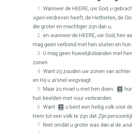
1
Wanneer de
HEERE
, uw God, u gebrach
ogen
verdreven heeft, de Hethieten, de Gir
die groter en machtiger zijn dan u,
2
en
wanneer
de
HEERE
, uw God, hen a
mag geen verbond met hen sluiten en hun n
3
U mag geen huwelijksbanden met he
zonen.
4
Want zij zouden uw zonen van achter M
en Hij u
al
snel wegvaagt.
5
Maar zo moet u met hen doen:
hun
hun beelden met vuur verbranden.
6
Want
u bent een heilig volk voor d
Hem tot een volk te zijn dat
Zijn
persoonlij
7
Niet omdat u groter was dan al de
and