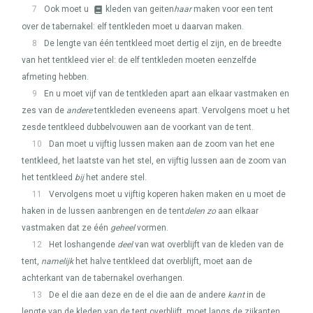
7
Ook moet u
kleden van geiten
haar
maken voor een tent
over de tabernakel: elf tentkleden moet u daarvan maken.
8
De lengte van één tentkleed moet dertig el zijn, en de breedte
van het tentkleed vier el: de elf tentkleden moeten eenzelfde
afmeting hebben.
9
En u moet vijf van de tentkleden apart aan elkaar vastmaken en
zes van de
andere
tentkleden eveneens apart. Vervolgens moet u het
zesde tentkleed dubbelvouwen aan de voorkant van de tent.
10
Dan moet u vijftig lussen maken aan de zoom van het ene
tentkleed, het laatste van het stel, en vijftig lussen aan de zoom van
het tentkleed
bij
het andere stel.
11
Vervolgens moet u vijftig koperen haken maken en u moet de
haken in de lussen aanbrengen en de tent
delen zo
aan elkaar
vastmaken dat ze één
geheel
vormen.
12
Het loshangende
deel
van wat overblijft van de kleden van de
tent,
namelijk
het halve tentkleed dat overblijft, moet aan de
achterkant van de tabernakel overhangen.
13
De el die aan deze en de el die aan de andere
kant
in de
lengte van de kleden van de tent overblijft, moet langs de zijkanten