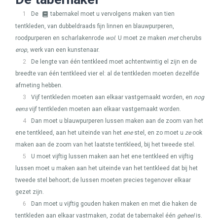
1
De
tabernakel moet u vervolgens maken van tien
tentkleden, van dubbeldraads fijn linnen en blauwpurperen,
roodpurperen en scharlakenrode
wol
. U moet ze maken
met
cherubs
erop
, werk van een kunstenaar.
2
De lengte van één tentkleed moet achtentwintig el zijn en de
breedte van één tentkleed vier el: al de tentkleden moeten dezelfde
afmeting hebben.
3
Vijf tentkleden moeten aan elkaar vastgemaakt worden, en
nog
eens
vijf tentkleden moeten aan elkaar vastgemaakt worden.
4
Dan moet u blauwpurperen lussen maken aan de zoom van het
ene tentkleed, aan het uiteinde van het
ene
stel, en zo moet u
ze
ook
maken aan de zoom van het laatste tentkleed, bij het tweede stel.
5
U moet vijftig lussen maken aan het ene tentkleed en vijftig
lussen moet u maken aan het uiteinde van het tentkleed dat bij het
tweede stel behoort; de lussen moeten precies tegenover elkaar
gezet zijn.
6
Dan moet u vijftig gouden haken maken en met die haken de
tentkleden aan elkaar vastmaken, zodat de tabernakel één
geheel
is.