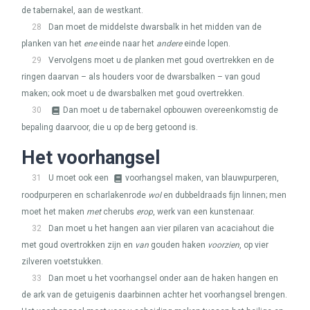
de tabernakel, aan de westkant.
28
Dan moet de middelste dwarsbalk in het midden van de
planken van het
ene
einde naar het
andere
einde lopen.
29
Vervolgens moet u de planken met goud overtrekken en de
ringen daarvan – als houders voor de dwarsbalken – van goud
maken; ook moet u de dwarsbalken met goud overtrekken.
30
Dan moet u de tabernakel opbouwen overeenkomstig de
bepaling daarvoor, die u op de berg getoond is.
Het voorhangsel
31
U moet ook een
voorhangsel maken, van blauwpurperen,
roodpurperen en scharlakenrode
wol
en dubbeldraads fijn linnen; men
moet het maken
met
cherubs
erop
, werk van een kunstenaar.
32
Dan moet u het hangen aan vier pilaren van acaciahout die
met goud overtrokken zijn en
van
gouden haken
voorzien
, op vier
zilveren voetstukken.
33
Dan moet u het voorhangsel onder aan de haken hangen en
de ark van de getuigenis daarbinnen achter het voorhangsel brengen.