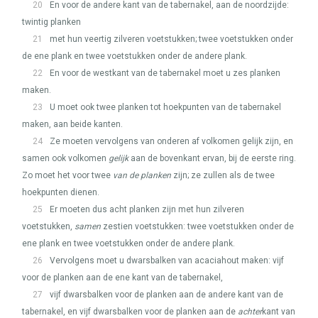
20
En voor de andere kant van de tabernakel, aan de noordzijde:
twintig planken
21
met hun veertig zilveren voetstukken; twee voetstukken onder
de ene plank en twee voetstukken onder de andere plank.
22
En voor de westkant van de tabernakel moet u zes planken
maken.
23
U moet ook twee planken tot hoekpunten van de tabernakel
maken, aan beide kanten.
24
Ze moeten vervolgens van onderen af volkomen gelijk zijn, en
samen ook volkomen
gelijk
aan de bovenkant ervan, bij de eerste ring.
Zo moet het voor twee
van de planken
zijn; ze zullen als de twee
hoekpunten dienen.
25
Er moeten dus acht planken zijn met hun zilveren
voetstukken,
samen
zestien voetstukken: twee voetstukken onder de
ene plank en twee voetstukken onder de andere plank.
26
Vervolgens moet u dwarsbalken van acaciahout maken: vijf
voor de planken aan de ene kant van de tabernakel,
27
vijf dwarsbalken voor de planken aan de andere kant van de
tabernakel, en vijf dwarsbalken voor de planken aan de
achter
kant van