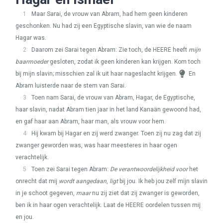
1
Maar Sarai, de vrouw van Abram, had hem geen kinderen
geschonken. Nu had zij een Egyptische slavin, van wie de naam
Hagar was.
2
Daarom zei Sarai tegen Abram: Zie toch, de
HEERE
heeft
mijn
baarmoeder
gesloten, zodat ik geen kinderen kan krijgen. Kom toch
bij mijn slavin; misschien zal ik uit haar nageslacht krijgen.
En
Abram luisterde naar de stem van Sarai.
3
Toen nam Sarai, de vrouw van Abram, Hagar, de Egyptische,
haar slavin, nadat Abram tien jaar in het land Kanaän gewoond had,
en gaf haar aan Abram, haar man, als vrouw voor hem.
4
Hij kwam bij Hagar en zij werd zwanger. Toen zij nu zag dat zij
zwanger geworden was, was haar meesteres in haar ogen
verachtelijk.
5
Toen zei Sarai tegen Abram:
De verantwoordelijkheid voor
het
onrecht dat mij
wordt aangedaan
,
ligt
bij jou. Ik heb jou zelf mijn slavin
in je schoot gegeven,
maar
nu zij ziet dat zij zwanger is geworden,
ben ik in haar ogen verachtelijk. Laat de
HEERE
oordelen tussen mij
en jou.