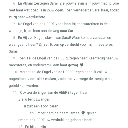
6
En Abram zei tegen Sarai: Zie, jouw slavin is in jouw macht. Doe
met haar wat goed is in jouw ogen. Toen vernederde Sarai haar, zodat
zij bij haar wegvluchtte.
7
De Engel van de
HEERE
vond haar bij een waterbron in de
woestijn, bij de bron aan de weg naar Sur.
8
En Hij zei: Hagar, slavin van Sarai! Waar komt u vandaan en
waar gaat u heen? Zij zei: Ik ben op de vlucht voor mijn meesteres
Sarai.
9
Toen zei de Engel van de
HEERE
tegen haar: Keer terug naar uw
meesteres, en onderwerp u aan haar gezag.
10
Verder zei de Engel van de
HEERE
tegen haar: Ik zal uw
nageslacht zeer talrijk maken, zodat het vanwege de menigte niet
geteld kan worden.
11
Ook zei de Engel van de
HEERE
tegen haar:
Zie, u bent zwanger;
u zult een zoon baren
en u moet hem de naam Ismaël
geven,
omdat de
HEERE
uw verdrukking gehoord heeft.
12
En hij zal zijn