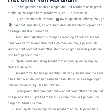
1
En het gebeurde na deze dingen dat God Abraham op de proef
stelde. Hij zei tegen hem: Abraham! Hij zei: Zie,
hier
ben ik.
2
Hij zei: Neem toch uw zoon,
uw enige, die u liefhebt, Izak, ga
naar het land Moria, en offer hem daar als brandoffer op een van
de bergen die Ik u noemen zal.
3
Toen stond Abraham 's morgens vroeg op, zadelde zijn ezel,
nam twee van zijn knechten met zich mee, en Izak, zijn zoon. Hij
kloofde hout voor het brandoffer, stond op en ging naar de plaats die
God hem genoemd had.
4
Op de derde dag sloeg Abraham zijn ogen op, en hij zag die
plaats in de verte.
5
Abraham zei tegen zijn knechten: Blijven jullie hier met de ezel,
dan zullen ik en de jongen daarheen gaan. Als wij ons neergebogen
hebben, zullen wij bij jullie terugkeren.
6
Daarop nam Abraham het hout voor het brandoffer en legde dat
op zijn zoon Izak. Hijzelf nam het vuur en het mes in zijn hand. Zo
gingen zij beiden samen.
7
Toen sprak Izak tot zijn vader Abraham en zei: Mijn vader! Hij