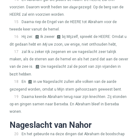
voorzien. Daarom wordt heden
ten dage
gezegd: Op de berg van de
HEERE
zal erin voorzien worden.
15
Daarna riep de Engel van de
HEERE
tot Abraham voor de
tweede keer vanuit de hemel.
16
Hij zei:
Ik zweer
bij Mijzelf, spreekt de
HEERE
: Omdat u
dit gedaan hebt en
Mij
uw zoon, uw enige, niet onthouden hebt,
17
zal Ik u zeker rijk zegenen en uw nageslacht zeer talrijk
maken, als de sterren aan de hemel en als het zand dat aan de oever
van de zee is.
Uw nageslacht zal de poort van zijn vijanden in
bezit hebben.
18
En
in uw Nageslacht zullen alle volken van de aarde
gezegend worden, omdat u Mijn stem gehoorzaam geweest bent.
19
Daarna keerde Abraham terug naar zijn knechten. Zij stonden
op en gingen samen naar Berseba. En Abraham bleef in Berseba
wonen.
Nageslacht van Nahor
20
En het gebeurde na deze dingen dat Abraham de boodschap