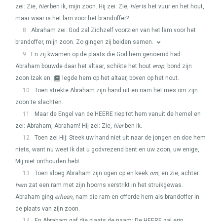
zei: Zie,
hier
ben ik, mijn zoon. Hij zei: Zie,
hier
is het vuur en het hout,
maar waar is het lam voor het brandoffer?
8
Abraham zei: God zal Zichzelf voorzien van het lam voor het
brandoffer, mijn zoon. Zo gingen zij beiden samen.
9
En zij kwamen op de plaats die God hem genoemd had.
Abraham bouwde daar het altaar, schikte het hout
erop
, bond zijn
zoon Izak en
legde hem op het altaar, boven op het hout.
10
Toen strekte Abraham zijn hand uit en nam het mes om zijn
zoon te slachten.
11
Maar de Engel van de
HEERE
riep tot hem vanuit de hemel en
zei: Abraham, Abraham! Hij zei: Zie,
hier
ben ik.
12
Toen zei Hij: Steek uw hand niet uit naar de jongen en doe hem
niets, want nu weet Ik dat u godvrezend bent en uw zoon, uw enige,
Mij niet onthouden hebt.
13
Toen sloeg Abraham zijn ogen op en keek
om
, en zie, achter
hem
zat een ram met zijn hoorns verstrikt in het struikgewas.
Abraham ging
erheen
, nam die ram en offerde hem als brandoffer in
de plaats van zijn zoon.
14
En Abraham gaf die plaats de naam: De
HEERE
zal erin