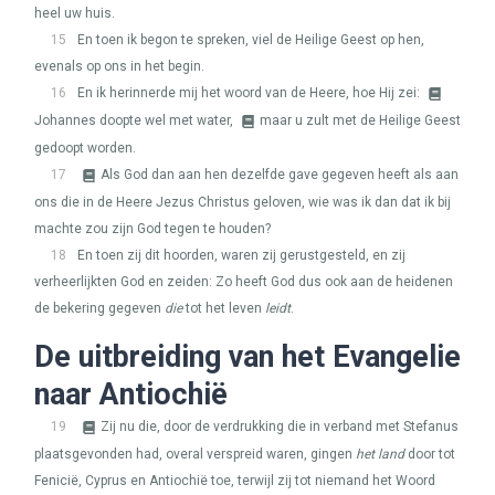
heel uw huis.
15
En toen ik begon te spreken, viel de Heilige Geest op hen,
evenals op ons in het begin.
16
En ik herinnerde mij het woord van de Heere, hoe Hij zei:
Johannes doopte wel met water,
maar u zult met de Heilige Geest
gedoopt worden.
17
Als God dan aan hen dezelfde gave gegeven heeft als aan
ons die in de Heere Jezus Christus geloven, wie was ik dan dat ik bij
machte zou zijn God tegen te houden?
18
En toen zij dit hoorden, waren zij gerustgesteld, en zij
verheerlijkten God en zeiden: Zo heeft God dus ook aan de heidenen
de bekering gegeven
die
tot het leven
leidt
.
De uitbreiding van het Evangelie
naar Antiochië
19
Zij nu die, door de verdrukking die in verband met Stefanus
plaatsgevonden had, overal verspreid waren, gingen
het land
door tot
Fenicië, Cyprus en Antiochië toe, terwijl zij tot niemand het Woord