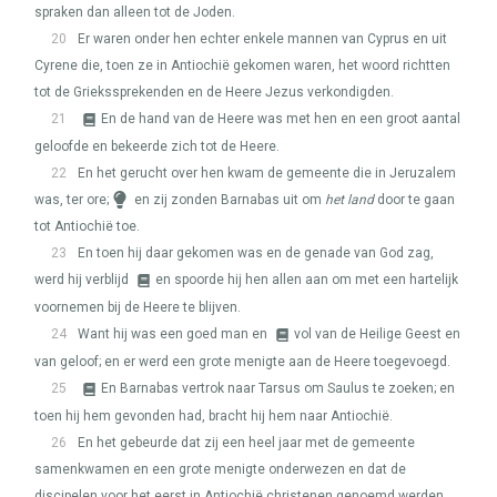
spraken dan alleen tot de Joden.
20
Er waren onder hen echter enkele mannen van Cyprus en uit
Cyrene die, toen ze in Antiochië gekomen waren, het woord richtten
tot de Griekssprekenden en de Heere Jezus verkondigden.
21
En de hand van de Heere was met hen en een groot aantal
geloofde en bekeerde zich tot de Heere.
22
En het gerucht over hen kwam de gemeente die in Jeruzalem
was, ter ore;
en zij zonden Barnabas uit om
het land
door te gaan
tot Antiochië toe.
23
En toen hij daar gekomen was en de genade van God zag,
werd hij verblijd
en spoorde hij hen allen aan om met een hartelijk
voornemen bij de Heere te blijven.
24
Want hij was een goed man en
vol van de Heilige Geest en
van geloof; en er werd een grote menigte aan de Heere toegevoegd.
25
En Barnabas vertrok naar Tarsus om Saulus te zoeken; en
toen hij hem gevonden had, bracht hij hem naar Antiochië.
26
En het gebeurde dat zij een heel jaar met de gemeente
samenkwamen en een grote menigte onderwezen en dat de
discipelen voor het eerst in Antiochië christenen genoemd werden.