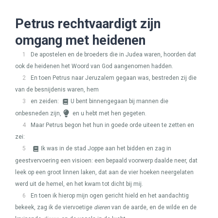
Petrus rechtvaardigt zijn
omgang met heidenen
1
De apostelen en de broeders die in Judea waren, hoorden dat
ook de heidenen het Woord van God aangenomen hadden.
2
En toen Petrus naar Jeruzalem gegaan was, bestreden zij die
van de besnijdenis waren, hem
3
en zeiden:
U bent binnengegaan bij mannen die
onbesneden zijn,
en u hebt met hen gegeten.
4
Maar Petrus begon het hun in goede orde uiteen te zetten en
zei:
5
Ik was in de stad Joppe aan het bidden en zag in
geestvervoering een visioen: een bepaald voorwerp daalde neer, dat
leek op een groot linnen laken, dat aan de vier hoeken neergelaten
werd uit de hemel, en het kwam tot dicht bij mij.
6
En toen ik hierop mijn ogen gericht hield en het aandachtig
bekeek, zag ik de viervoetige
dieren
van de aarde, en de wilde en de