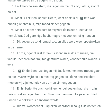
kruipende
dieren,
en de vogels in de lucht.
7
En ik hoorde een stem, die tegen mij zei: Sta op, Petrus, slacht
en eet.
8
Maar ik zei: Beslist niet, Heere, want nooit is er
iets wat
onheilig of onrein is, mijn mond binnengegaan.
9
Maar de stem antwoordde mij voor de tweede keer uit de
hemel: Wat God gereinigd heeft, mag u niet voor onheilig houden.
10
Dit gebeurde tot driemaal toe; en alles werd weer opgetrokken
in de hemel.
11
En zie, ogenblikkelijk
daarna
stonden er drie mannen, die
vanuit Caesarea naar mij toe gestuurd waren, voor het huis waarin ik
was.
12
En de Geest zei tegen mij dat ik met hen mee moest gaan
en niet
moest
twijfelen. En met mij gingen ook deze zes broeders
mee en wij zijn het huis van de man binnengegaan.
13
En hij berichtte ons hoe hij een engel gezien had, die in zijn
huis stond en tegen hem zei: Stuur mannen naar Joppe en ontbied
Simon die ook Petrus genoemd wordt.
14
Die zal woorden tot u spreken waardoor u zalig zult worden en