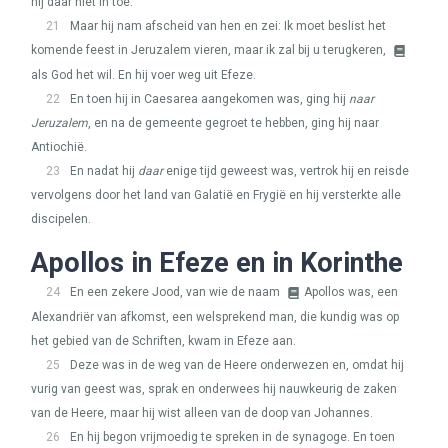
hij daar niet in toe.
21
Maar hij nam afscheid van hen en zei: Ik moet beslist het
komende feest in Jeruzalem vieren, maar ik zal bij u terugkeren,
als God het wil. En hij voer weg uit Efeze.
22
En toen hij in Caesarea aangekomen was, ging hij
naar
Jeruzalem
, en na de gemeente gegroet te hebben, ging hij naar
Antiochië.
23
En nadat hij
daar
enige tijd geweest was, vertrok hij en reisde
vervolgens door het land van Galatië en Frygië en hij versterkte alle
discipelen.
Apollos in Efeze en in Korinthe
24
En een zekere Jood, van wie de naam
Apollos was, een
Alexandriër van afkomst, een welsprekend man, die kundig was op
het gebied van de Schriften, kwam in Efeze aan.
25
Deze was in de weg van de Heere onderwezen en, omdat hij
vurig van geest was, sprak en onderwees hij nauwkeurig de zaken
van de Heere, maar hij wist alleen van de doop van Johannes.
26
En hij begon vrijmoedig te spreken in de synagoge. En toen