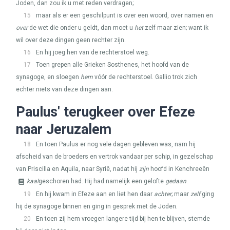
Joden, dan zou ik u met reden verdragen;
15
maar als er een geschilpunt is over een woord, over namen en
over
de wet die onder u geldt, dan moet u
het
zelf maar zien; want ik
wil over deze dingen geen rechter zijn.
16
En hij joeg hen van de rechterstoel weg.
17
Toen grepen alle Grieken Sosthenes, het hoofd van de
synagoge, en sloegen
hem
vóór de rechterstoel. Gallio trok zich
echter niets van deze dingen aan.
Paulus' terugkeer over Efeze
naar Jeruzalem
18
En toen Paulus er nog vele dagen gebleven was, nam hij
afscheid van de broeders en vertrok vandaar per schip, in gezelschap
van Priscilla en Aquila, naar Syrië, nadat hij
zijn
hoofd in Kenchreeën
kaal
geschoren had. Hij had namelijk een gelofte
gedaan
.
19
En hij kwam in Efeze aan en liet hen daar
achter
; maar
zelf
ging
hij de synagoge binnen en ging in gesprek met de Joden.
20
En toen zij hem vroegen langere tijd bij hen te blijven, stemde