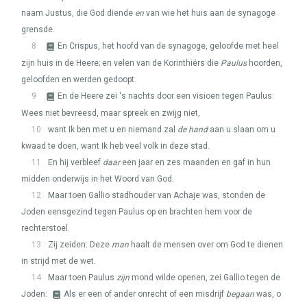
naam Justus, die God diende
en
van wie het huis aan de synagoge
grensde.
8
En Crispus, het hoofd van de synagoge, geloofde met heel
zijn huis in de Heere; en velen van de Korinthiërs die
Paulus
hoorden,
geloofden en werden gedoopt.
9
En de Heere zei 's nachts door een visioen tegen Paulus:
Wees niet bevreesd, maar spreek en zwijg niet,
10
want Ik ben met u en niemand zal
de hand
aan u slaan om u
kwaad te doen, want Ik heb veel volk in deze stad.
11
En hij verbleef
daar
een jaar en zes maanden en gaf in hun
midden onderwijs in het Woord van God.
12
Maar toen Gallio stadhouder van Achaje was, stonden de
Joden eensgezind tegen Paulus op en brachten hem voor de
rechterstoel.
13
Zij zeiden: Deze
man
haalt de mensen over om God te dienen
in strijd met de wet.
14
Maar toen Paulus
zijn
mond wilde openen, zei Gallio tegen de
Joden:
Als er een of ander onrecht of een misdrijf
begaan
was, o