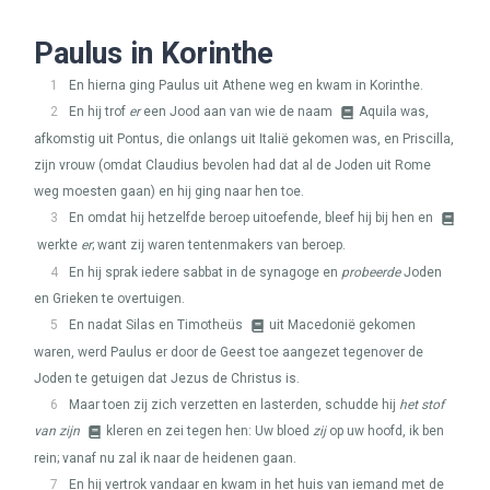
Paulus in Korinthe
1
En hierna ging Paulus uit Athene weg en kwam in Korinthe.
2
En hij trof
er
een Jood aan van wie de naam
Aquila was,
afkomstig uit Pontus, die onlangs uit Italië gekomen was, en Priscilla,
zijn vrouw (omdat Claudius bevolen had dat al de Joden uit Rome
weg moesten gaan) en hij ging naar hen toe.
3
En omdat hij hetzelfde beroep uitoefende, bleef hij bij hen en
werkte
er
; want zij waren tentenmakers van beroep.
4
En hij sprak iedere sabbat in de synagoge en
probeerde
Joden
en Grieken te overtuigen.
5
En nadat Silas en Timotheüs
uit Macedonië gekomen
waren, werd Paulus er door de Geest toe aangezet tegenover de
Joden te getuigen dat Jezus de Christus is.
6
Maar toen zij zich verzetten en lasterden, schudde hij
het stof
van zijn
kleren en zei tegen hen: Uw bloed
zij
op uw hoofd, ik ben
rein; vanaf nu zal ik naar de heidenen gaan.
7
En hij vertrok vandaar en kwam in het huis van iemand met de