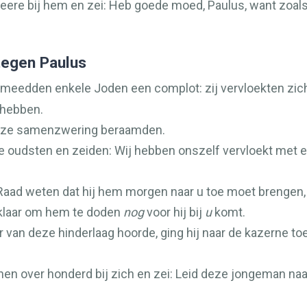
eere bij hem en zei: Heb goede moed, Paulus, want zoals
tegen Paulus
meedden enkele Joden een complot: zij vervloekten zichz
 hebben.
 deze samenzwering beraamden.
de oudsten en zeiden: Wij hebben onszelf vervloekt met ee
 Raad weten dat hij hem morgen naar u toe moet brengen,
 klaar om hem te doden
nog
voor hij bij
u
komt.
van deze hinderlaag hoorde, ging hij naar de kazerne toe;
n over honderd bij zich en zei: Leid deze jongeman naar