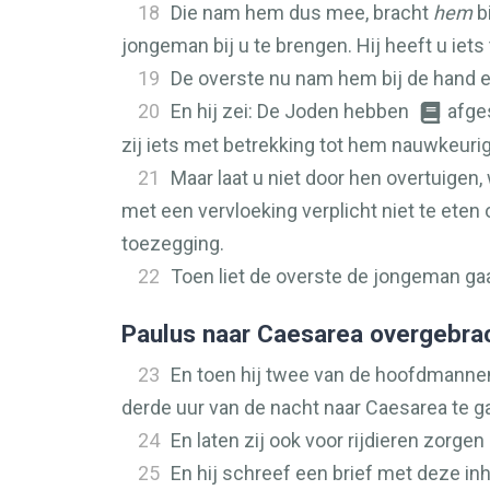
18
Die nam hem dus mee, bracht
hem
b
jongeman bij u te brengen. Hij heeft u iets 
19
De overste nu nam hem bij de hand en
20
En hij zei: De Joden hebben
afge
zij iets met betrekking tot hem nauwkeuri
21
Maar laat u niet door hen overtuigen
met een vervloeking verplicht niet te eten
toezegging.
22
Toen liet de overste de jongeman g
Paulus naar Caesarea overgebra
23
En toen hij twee van de hoofdmannen
derde uur van de nacht naar Caesarea te g
24
En laten zij ook voor rijdieren zorge
25
En hij schreef een brief met deze in