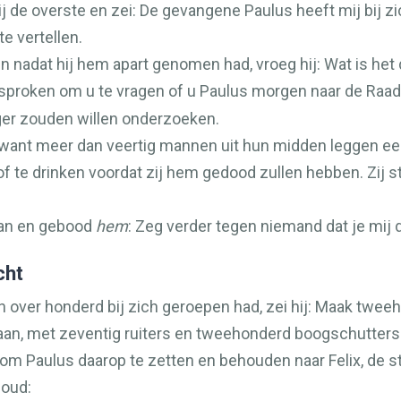
ij de overste en zei: De gevangene Paulus heeft mij bij 
te vertellen.
 nadat hij hem apart genomen had, vroeg hij: Wat is het d
sproken om u te vragen of u Paulus morgen naar de Raad 
ger zouden willen onderzoeken.
, want meer dan veertig mannen uit hun midden leggen ee
 of te drinken voordat zij hem gedood zullen hebben. Zij 
aan en gebood
hem
: Zeg verder tegen niemand dat je mij d
cht
 over honderd bij zich geroepen had, zei hij: Maak twe
aan, met zeventig ruiters en tweehonderd boogschutters
n om Paulus daarop te zetten en behouden naar Felix, de s
houd: