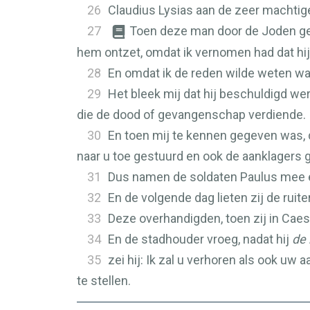
26
Claudius Lysias aan de zeer machtige
27
Toen deze man door de Joden ge
hem ontzet, omdat ik vernomen had dat hi
28
En omdat ik de reden wilde weten wa
29
Het bleek mij dat hij beschuldigd w
die de dood of gevangenschap verdiende.
30
En toen mij te kennen gegeven was, 
naar u toe gestuurd en ook de aanklagers 
31
Dus namen de soldaten Paulus mee en
32
En de volgende dag lieten zij de ru
33
Deze overhandigden, toen zij in Cae
34
En de stadhouder vroeg, nadat hij
de 
35
zei hij: Ik zal u verhoren als ook u
te stellen.