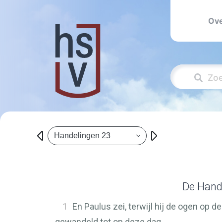
Ove
Handelingen 23
De Hande
1
En Paulus zei, terwijl hij de ogen op
gewandeld tot op deze dag.