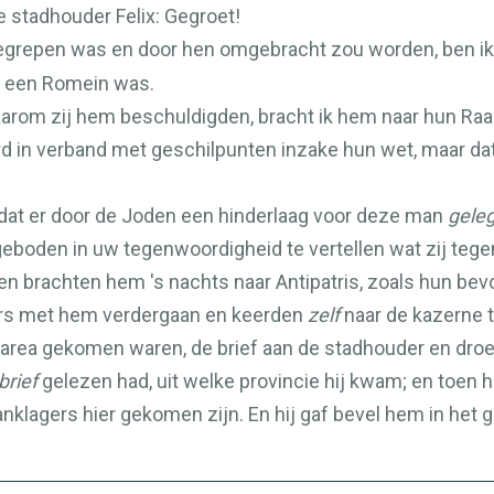
 stadhouder Felix: Gegroet!
grepen was en door hen omgebracht zou worden, ben ik
j een Romein was.
arom zij hem beschuldigden, bracht ik hem naar hun Raa
erd in verband met geschilpunten inzake hun wet, maar d
dat er door de Joden een hinderlaag voor deze man
gele
geboden in uw tegenwoordigheid te vertellen wat zij teg
 brachten hem 's nachts naar Antipatris, zoals hun bev
iters met hem verdergaan en keerden
zelf
naar de kazerne t
sarea gekomen waren, de brief aan de stadhouder en dro
brief
gelezen had, uit welke provincie hij kwam; en toen hi
w aanklagers hier gekomen zijn. En hij gaf bevel hem in h