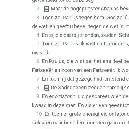
2
Maar de hogepriester Ananias bev
3
Toen zei Paulus tegen hem: God zal ú 
de wet, en geeft u bevel, tegen de wet in, m
4
En zij die daarbij stonden, zeiden: Sch
5
Toen zei Paulus: Ik wist niet, broeders
uw volk.
6
En Paulus, die wist dat het ene deel 
Farizeeër en zoon van een Farizeeër. Ik w
7
En toen hij dat gezegd had, ontstond 
8
De Sadduceeën zeggen namelijk dat
9
En er ontstond luid geschreeuw en de 
kwaad in deze man. En als er een geest tot
10
En toen er grote onenigheid ontston
soldaten naar beneden moesten gaan om Pa