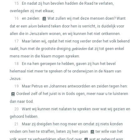
15
En nadat zij hun bevolen hadden de Raad te verlaten,
overlegden zij met elkaar,
16
en zeiden:
Wat zullen wij met deze mensen doen? Want
dat er een
alom
bekend teken door hen is verricht, is duidelijk voor
allen die in Jeruzalem wonen, en wij kunnen het niet ontkennen.
17
Maar laten wij, opdat het niet nog verder onder het volk bekend
raakt, hun met de grootste dreiging
gebieden
dat zij tot geen enkel
mens meer in die Naam mogen spreken.
18
En na hen geroepen te hebben, gaven zij hun het bevel
helemaal niet meer te spreken of te onderwijzen in de Naam van
Jezus.
19
Maar Petrus en Johannes antwoordden en zeiden tegen hen:
Oordeel zelf of het juist is in Gods ogen, meer naar u te luisteren
dan naar God.
20
Want wij kunnen niet nalaten te spreken over wat wij gezien en
gehoord hebben.
21
Maar zij dreigden hen nog meer en omdat zij niets konden
vinden om hen te straffen, lieten zij hen gaan
ter wille van het
volk; want ze verheerlijkten allen God over
wat er gebeurd was.