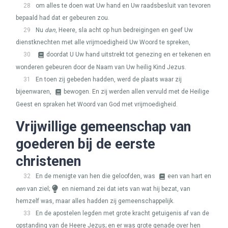
28
om alles te doen wat Uw hand en Uw raadsbesluit van tevoren
bepaald had dat er gebeuren zou.
29
Nu
dan
, Heere, sla acht op hun bedreigingen en geef Uw
dienstknechten met alle vrijmoedigheid Uw Woord te spreken,
30
doordat U Uw hand uitstrekt tot genezing en er tekenen en
wonderen gebeuren door de Naam van Uw heilig Kind Jezus.
31
En toen zij gebeden hadden, werd de plaats waar zij
bijeenwaren,
bewogen. En zij werden allen vervuld met de Heilige
Geest en spraken het Woord van God met vrijmoedigheid.
Vrijwillige gemeenschap van
goederen bij de eerste
christenen
32
En de menigte van hen die geloofden, was
een van hart en
een
van ziel;
en niemand zei dat iets van wat hij bezat, van
hemzelf was, maar alles hadden zij gemeenschappelijk.
33
En de apostelen legden met grote kracht getuigenis af van de
opstanding van de Heere Jezus; en er was grote genade over hen