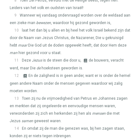
8
Toen zei Petrus, vervuld met de Heilige Geest, tegen hen:
Leiders van het volk en oudsten van Israël!
9
Wanneer wij vandaag ondervraagd worden over de weldaad aan
een zieke man
bewezen
, waardoor hij gezond geworden is,
10
laat het dan bij u allen en bij heel het volk Israël bekend zijn dat
door de Naam van Jezus Christus, de Nazarener, Die u gekruisigd
hebt
maar
Die God uit de doden opgewekt heeft, dat door Hem deze
man
hier gezond voor u staat.
11
Deze
Jezus
is de steen die door u,
de bouwers, veracht
werd, maar Die
de
hoeksteen geworden is.
12
En de zaligheid is in geen ander, want er is onder de hemel
geen andere Naam onder de mensen gegeven waardoor wij zalig
moeten worden.
13
Toen zij nu de vrijmoedigheid van Petrus en Johannes zagen
en merkten dat zij ongeleerde en eenvoudige mensen waren,
verwonderden zij zich en herkenden zij hen als
mensen
die met
Jezus
samen
geweest waren.
14
En omdat zij de man die genezen was, bij hen zagen staan,
konden zij er niets tegen inbrengen.