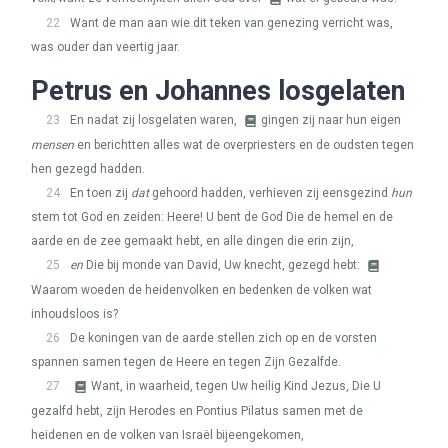
22
Want de man aan wie dit teken van genezing verricht was,
was ouder dan veertig jaar.
Petrus en Johannes losgelaten
23
En nadat zij losgelaten waren,
gingen zij naar hun eigen
mensen
en berichtten alles wat de overpriesters en de oudsten tegen
hen gezegd hadden.
24
En toen zij
dat
gehoord hadden, verhieven zij eensgezind
hun
stem tot God en zeiden: Heere! U bent de God Die de hemel en de
aarde en de zee gemaakt hebt, en alle dingen die erin zijn,
25
en
Die bij monde van David, Uw knecht, gezegd hebt:
Waarom woeden de heidenvolken en bedenken de volken wat
inhoudsloos is?
26
De koningen van de aarde stellen zich op en de vorsten
spannen samen tegen de Heere en tegen Zijn Gezalfde.
27
Want, in waarheid, tegen Uw heilig Kind Jezus, Die U
gezalfd hebt, zijn Herodes en Pontius Pilatus samen met de
heidenen en de volken van Israël bijeengekomen,