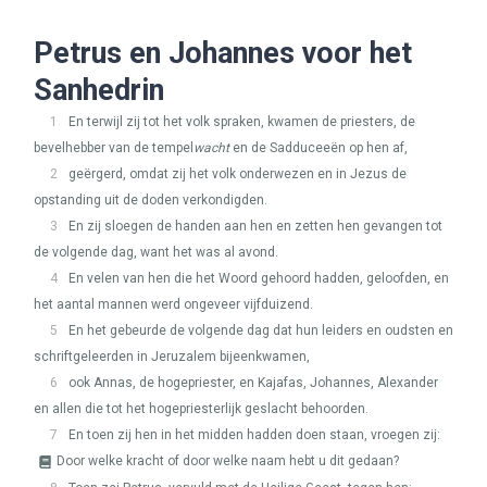
Petrus en Johannes voor het
Sanhedrin
1
En terwijl zij tot het volk spraken, kwamen de priesters, de
bevelhebber van de tempel
wacht
en de Sadduceeën op hen af,
2
geërgerd, omdat zij het volk onderwezen en in Jezus de
opstanding uit de doden verkondigden.
3
En zij sloegen de handen aan hen en zetten hen gevangen tot
de volgende dag, want het was al avond.
4
En velen van hen die het Woord gehoord hadden, geloofden, en
het aantal mannen werd ongeveer vijfduizend.
5
En het gebeurde de volgende dag dat hun leiders en oudsten en
schriftgeleerden in Jeruzalem bijeenkwamen,
6
ook Annas, de hogepriester, en Kajafas, Johannes, Alexander
en allen die tot het hogepriesterlijk geslacht behoorden.
7
En toen zij hen in het midden hadden doen staan, vroegen zij:
Door welke kracht of door welke naam hebt u dit gedaan?