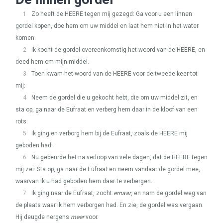
1
Zo heeft de
HEERE
tegen mij gezegd: Ga voor u een linnen
gordel kopen, doe hem om uw middel en laat hem niet in het water
komen.
2
Ik kocht de gordel overeenkomstig het woord van de
HEERE
, en
deed hem om mijn middel.
3
Toen kwam het woord van de
HEERE
voor de tweede keer tot
mij:
4
Neem de gordel die u gekocht hebt, die om uw middel zit, en
sta op, ga naar de Eufraat en verberg hem daar in de kloof van een
rots.
5
Ik ging en verborg hem bij de Eufraat, zoals de
HEERE
mij
geboden had.
6
Nu gebeurde het na verloop van vele dagen, dat de
HEERE
tegen
mij zei: Sta op, ga naar de Eufraat en neem vandaar de gordel mee,
waarvan Ik u had geboden hem daar te verbergen.
7
Ik ging naar de Eufraat, zocht
ernaar
, en nam de gordel weg van
de plaats waar ik hem verborgen had. En zie, de gordel was vergaan.
Hij deugde nergens
meer
voor.