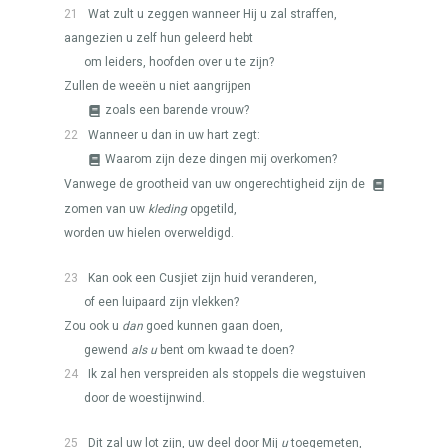
21
Wat zult u zeggen wanneer Hij u zal straffen,
aangezien u zelf hun geleerd hebt
om leiders, hoofden over u te zijn?
Zullen de weeën u niet aangrijpen
zoals een barende vrouw?
22
Wanneer u dan in uw hart zegt:
Waarom zijn deze dingen mij overkomen?
Vanwege de grootheid van uw ongerechtigheid zijn de
zomen van uw
kleding
opgetild,
worden uw hielen overweldigd.
23
Kan ook een Cusjiet zijn huid veranderen,
of een luipaard zijn vlekken?
Zou ook u
dan
goed kunnen gaan doen,
gewend
als u
bent om kwaad te doen?
24
Ik zal hen verspreiden als stoppels die wegstuiven
door de woestijnwind.
25
Dit zal uw lot zijn, uw deel door Mij
u
toegemeten,