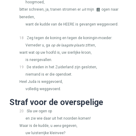
hoogmoed,
bitter schreien, ja, tranen stromen er
uit
mijn
ogen naar
beneden,
want de kudde van de
HEERE
is gevangen weggevoerd.
18
Zeg tegen de koning en tegen de koningin-moeder:
Verneder u, ga
op de laagste plaats
zitten,
want wat op uw hoofd is, uw sierlijke kroon,
is neergevallen.
19
De steden in het Zuiderland zijn gesloten,
niemand is er die opendoet.
Heel Juda is weggevoerd,
volledig weggevoerd.
Straf voor de overspelige
20
Sla uw ogen op
en zie wie daar uit het noorden komen!
Waar is de kudde, u
eens
gegeven,
uw luisterrijke kleinvee?