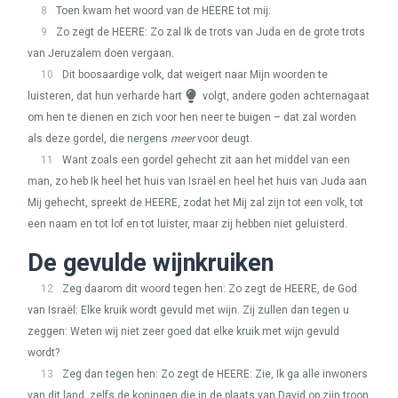
8
Toen kwam het woord van de
HEERE
tot mij:
9
Zo zegt de
HEERE
: Zo zal Ik de trots van Juda en de grote trots
van Jeruzalem doen vergaan.
10
Dit boosaardige volk, dat weigert naar Mijn woorden te
luisteren, dat hun verharde hart
volgt, andere goden achternagaat
om hen te dienen en zich voor hen neer te buigen – dat zal worden
als deze gordel, die nergens
meer
voor deugt.
11
Want zoals een gordel gehecht zit aan het middel van een
man, zo heb Ik heel het huis van Israël en heel het huis van Juda aan
Mij gehecht, spreekt de
HEERE
, zodat het Mij zal zijn tot een volk, tot
een naam en tot lof en tot luister, maar zij hebben niet geluisterd.
De gevulde wijnkruiken
12
Zeg daarom dit woord tegen hen: Zo zegt de
HEERE
, de God
van Israël: Elke kruik wordt gevuld met wijn. Zij zullen dan tegen u
zeggen: Weten wij niet zeer goed dat elke kruik met wijn gevuld
wordt?
13
Zeg dan tegen hen: Zo zegt de
HEERE
: Zie, Ik ga alle inwoners
van dit land, zelfs de koningen die in de plaats van David op zijn troon