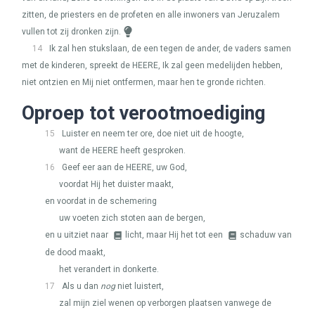
zitten, de priesters en de profeten en alle inwoners van Jeruzalem
vullen tot zij dronken zijn.
14
Ik zal hen stukslaan, de een tegen de ander, de vaders samen
met de kinderen, spreekt de
HEERE
, Ik zal geen medelijden hebben,
niet ontzien en Mij niet ontfermen, maar hen te gronde richten.
Oproep tot verootmoediging
15
Luister en neem ter ore, doe niet uit de hoogte,
want de
HEERE
heeft gesproken.
16
Geef eer aan de
HEERE
, uw God,
voordat Hij het duister maakt,
en voordat in de schemering
uw voeten zich stoten aan de bergen,
en u uitziet naar
licht, maar Hij het tot een
schaduw van
de dood maakt,
het verandert in donkerte.
17
Als u dan
nog
niet luistert,
zal mijn ziel wenen op verborgen plaatsen vanwege de