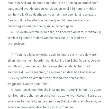
zoon van Ahikam, de zoon van Safan, die de koning van Babel heeft
aangesteld over de steden van Juda, en verblijf bij hem te midden
van het volk. Of ga daarheen, waar het in uw ogen juist is te gaan.
Daarop gaf de bevelhebber van de lijfwacht hem voedsel voor
onderweg en een geschenk, en liet hij hem gaan.
6
Zo kwam Jeremia bij Gedalia, de zoon van Ahikam, in Mizpa. Hij
verbleef bij hem te midden van het volk dat in het land was
overgebleven.
7
Toen nu alle bevelhebbers van de legers die in het veld waren,
zij en hun mannen, hoorden dat de koning van Babel Gedalia, de zoon
van Ahikam, over het land had aangesteld en dat hij hem had
aangesteld
over
de mannen, de vrouwen en de kleine kinderen, en
over enigen
van de armsten van het land, van hen die niet
weggevoerd waren naar Babel,
8
kwamen zij naar Gedalia in Mizpa toe, namelijk Ismaël, de zoon
van Nethanja, Johanan en Jonathan, de zonen van Kareah, Seraja, de
zoon van Tanhumeth, en de zonen van Efai uit Netofa, en Jezanja, de
zoon van
iemand
uit Maächa, zij en hun mannen.