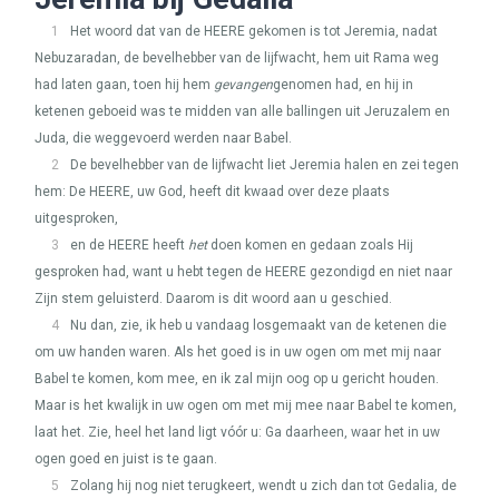
1
Het woord dat van de
HEERE
gekomen is tot Jeremia, nadat
Nebuzaradan, de bevelhebber van de lijfwacht, hem uit Rama weg
had laten gaan, toen hij hem
gevangen
genomen had, en hij in
ketenen geboeid was te midden van alle ballingen uit Jeruzalem en
Juda, die weggevoerd werden naar Babel.
2
De bevelhebber van de lijfwacht liet Jeremia halen en zei tegen
hem: De
HEERE
, uw God, heeft dit kwaad over deze plaats
uitgesproken,
3
en de
HEERE
heeft
het
doen komen en gedaan zoals Hij
gesproken had, want u hebt tegen de
HEERE
gezondigd en niet naar
Zijn stem geluisterd. Daarom is dit woord aan u geschied.
4
Nu dan, zie, ik heb u vandaag losgemaakt van de ketenen die
om uw handen waren. Als het goed is in uw ogen om met mij naar
Babel te komen, kom mee, en ik zal mijn oog op u gericht houden.
Maar is het kwalijk in uw ogen om met mij mee naar Babel te komen,
laat het. Zie, heel het land ligt vóór u: Ga daarheen, waar het in uw
ogen goed en juist is te gaan.
5
Zolang hij nog niet terugkeert, wendt u zich dan tot Gedalia, de