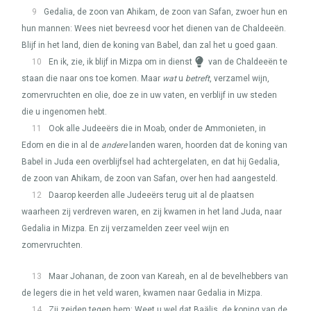
9
Gedalia, de zoon van Ahikam, de zoon van Safan, zwoer hun en
hun mannen: Wees niet bevreesd voor het dienen van de Chaldeeën.
Blijf in het land, dien de koning van Babel, dan zal het u goed gaan.
10
En ik, zie, ik blijf in Mizpa om in dienst
van de Chaldeeën te
staan die naar ons toe komen. Maar
wat
u
betreft
, verzamel wijn,
zomervruchten en olie, doe ze in uw vaten, en verblijf in uw steden
die u ingenomen hebt.
11
Ook alle Judeeërs die in Moab, onder de Ammonieten, in
Edom en die in al de
andere
landen waren, hoorden dat de koning van
Babel in Juda een overblijfsel had achtergelaten, en dat hij Gedalia,
de zoon van Ahikam, de zoon van Safan, over hen had aangesteld.
12
Daarop keerden alle Judeeërs terug uit al de plaatsen
waarheen zij verdreven waren, en zij kwamen in het land Juda, naar
Gedalia in Mizpa. En zij verzamelden zeer veel wijn en
zomervruchten.
13
Maar Johanan, de zoon van Kareah, en al de bevelhebbers van
de legers die in het veld waren, kwamen naar Gedalia in Mizpa.
14
Zij zeiden tegen hem: Weet u wel dat Baälis, de koning van de