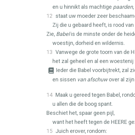
en u hinnikt als machtige
paarden
,
12
staat uw moeder zeer beschaam
Zij die u gebaard heeft, is rood va
Zie,
Babel
is de minste onder de heid
woestijn, dorheid en wildernis.
13
Vanwege de grote toorn van de
H
het zal geheel en al een woestenij
Ieder die Babel voorbijtrekt, zal 
en sissen
van afschuw
over al zij
14
Maak u gereed tegen Babel, rond
u allen die de boog spant.
Beschiet het, spaar geen pijl,
want het heeft tegen de
HEERE
ge
15
Juich erover, rondom: