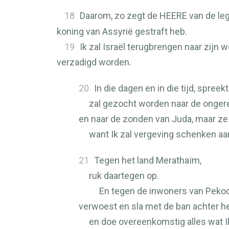
18
Daarom, zo zegt de
HEERE
van de leg
koning van Assyrië gestraft heb.
19
Ik zal Israël terugbrengen naar zijn
verzadigd worden.
20
In die dagen en in die tijd, spreek
zal gezocht worden naar de ongerech
en naar de zonden van Juda, maar ze
want Ik zal vergeving schenken aan 
21
Tegen het land Merathaïm,
ruk daartegen op.
En tegen de inwoners van Pekod
verwoest en sla met de ban achter h
en doe overeenkomstig alles wat I