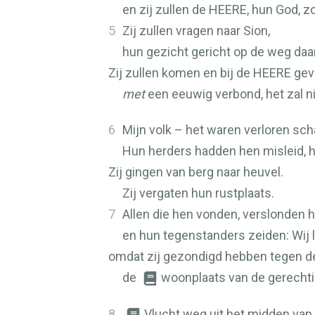
en zij zullen de
HEERE
, hun God, z
5
Zij zullen vragen naar Sion,
hun gezicht gericht op de weg daa
Zij zullen komen en bij de
HEERE
gev
met
een eeuwig verbond, het zal n
6
Mijn volk – het waren verloren sc
Hun herders hadden hen misleid, h
Zij gingen van berg naar heuvel.
Zij vergaten hun rustplaats.
7
Allen die hen vonden, verslonden h
en hun tegenstanders zeiden: Wij
omdat zij gezondigd hebben tegen 
de
woonplaats van de gerechtig
8
Vlucht weg uit het midden van 