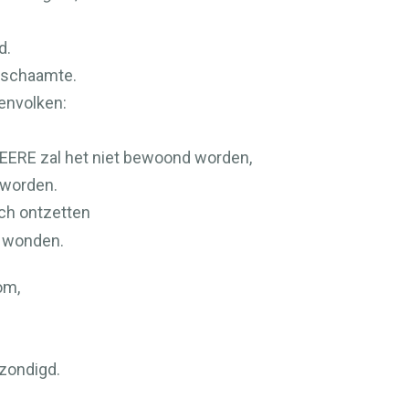
d.
n schaamte.
envolken:
EERE
zal het niet bewoond worden,
 worden.
zich ontzetten
n wonden.
om,
zondigd.