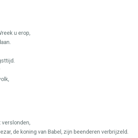
Wreek u erop,
daan.
sttijd.
r
olk,
t verslonden,
ezar, de koning van Babel, zijn beenderen verbrijzeld.