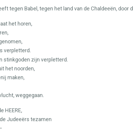
ft tegen Babel, tegen het land van de Chaldeeën, door d
aat het horen,
ren,
ingenomen,
 verpletterd.
 stinkgoden zijn verpletterd.
it het noorden,
enij maken,
evlucht, weggegaan.
 de
HEERE
,
en de Judeeërs tezamen
–