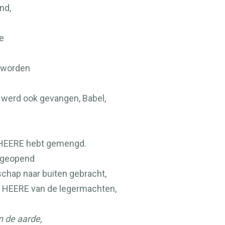
nd,
e
geworden
u werd ook gevangen, Babel,
HEERE
hebt gemengd.
 geopend
chap naar buiten gebracht,
e
HEERE
van de legermachten,
n de aarde,