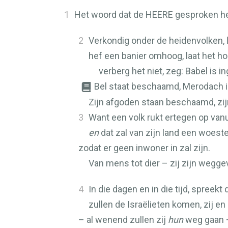
1
Het woord dat de
HEERE
gesproken hee
2
Verkondig onder de heidenvolken, l
hef een banier omhoog, laat het ho
verberg het niet, zeg: Babel is 
Bel staat beschaamd, Merodach is
Zijn afgoden staan beschaamd, zijn
3
Want een volk rukt ertegen op vanu
en
dat zal van zijn land een woest
zodat er geen inwoner in zal zijn.
Van mens tot dier – zij zijn wegg
4
In die dagen en in die tijd, spreekt
zullen de Israëlieten komen, zij 
– al wenend zullen zij
hun
weg gaan 