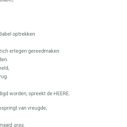
 Babel optrekken
en zich ertegen gereedmaken.
den.
held,
rug.
adigd worden, spreekt de
HEERE
.
pspringt van vreugde,
maaid
gras
,