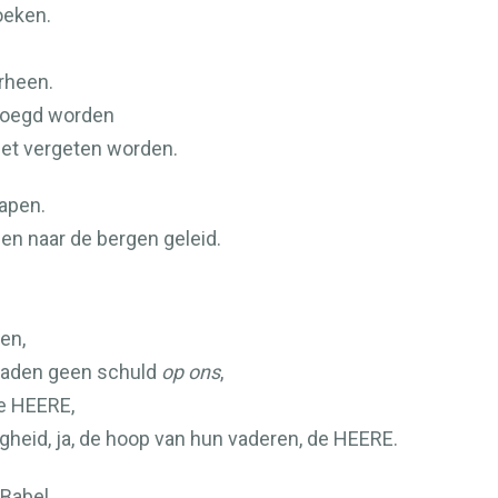
oeken.
rheen.
oegd worden
iet vergeten worden.
hapen.
en naar de bergen geleid.
en,
 laden geen schuld
op ons
,
de
HEERE
,
heid, ja, de hoop van hun vaderen, de
HEERE
.
Babel,