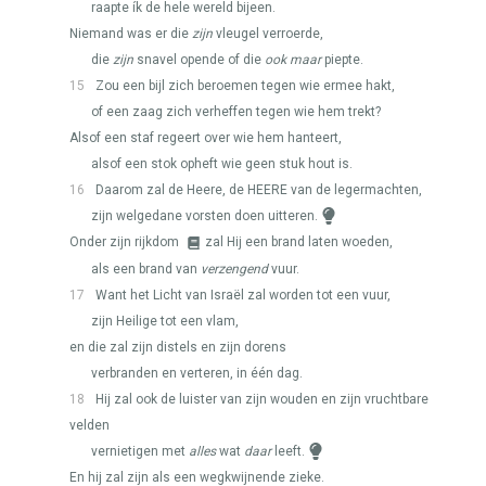
raapte ík de hele wereld bijeen.
Niemand was er die
zijn
vleugel verroerde,
die
zijn
snavel opende of die
ook maar
piepte.
15
Zou een bijl zich beroemen tegen wie ermee hakt,
of een zaag zich verheffen tegen wie hem trekt?
Alsof een staf regeert over wie hem hanteert,
alsof een stok opheft wie geen stuk hout is.
16
Daarom zal de Heere, de
HEERE
van de legermachten,
zijn welgedane vorsten doen uitteren.
Onder zijn rijkdom
zal Hij een brand laten woeden,
als een brand van
verzengend
vuur.
17
Want het Licht van Israël zal worden tot een vuur,
zijn Heilige tot een vlam,
en die zal zijn distels en zijn dorens
verbranden en verteren, in één dag.
18
Hij zal ook de luister van zijn wouden en zijn vruchtbare
velden
vernietigen met
alles
wat
daar
leeft.
En hij zal zijn als een wegkwijnende zieke.