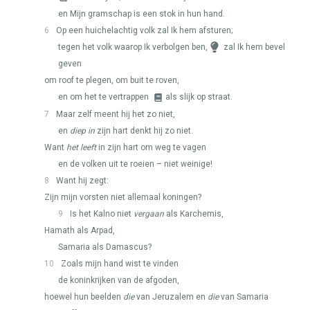
en Mijn gramschap is een stok in hun hand.
6
Op een huichelachtig volk zal Ik hem afsturen;
tegen het volk waarop Ik verbolgen ben,
zal Ik hem bevel
geven
om roof te plegen, om buit te roven,
en om het te vertrappen
als slijk op straat.
7
Maar zelf meent hij het zo niet,
en
diep in
zijn hart denkt hij zo niet.
Want
het leeft
in zijn hart om weg te vagen
en de volken uit te roeien – niet weinige!
8
Want hij zegt:
Zijn mijn vorsten niet allemaal koningen?
9
Is het Kalno niet
vergaan
als Karchemis,
Hamath als Arpad,
Samaria als Damascus?
10
Zoals mijn hand wist te vinden
de koninkrijken van de afgoden,
hoewel hun beelden
die
van Jeruzalem en
die
van Samaria