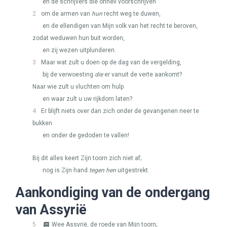
en de schrijvers die onheil voorschrijven
2
om de armen van
hun
recht weg te duwen,
en de ellendigen van Mijn volk van het recht te beroven,
zodat weduwen hun buit worden,
en zij wezen uitplunderen.
3
Maar wat zult u doen op de dag van de vergelding,
bij de verwoesting
die
er vanuit de verte aankomt?
Naar wie zult u vluchten om hulp
en waar zult u uw rijkdom laten?
4
Er blijft niets over dan zich onder de gevangenen neer te
bukken
en onder de gedoden te vallen!
Bij dit alles keert Zijn toorn zich niet af;
nog is Zijn hand
tegen hen
uitgestrekt.
Aankondiging van de ondergang
van Assyrië
5
Wee Assyrië, de roede van Mijn toorn;