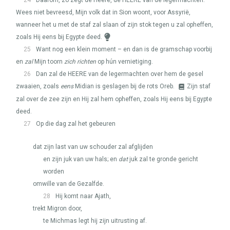
24
Daarom, zo zegt de Heere, de
HEERE
van de legermachten:
Wees niet bevreesd, Mijn volk dat in Sion woont, voor Assyrië,
wanneer het u met de staf zal slaan of zijn stok tegen u zal opheffen,
zoals Hij eens bij Egypte deed.
25
Want nog een klein moment – en dan is de gramschap voorbij
en
zal
Mijn toorn
zich richten
op hún vernietiging.
26
Dan zal de
HEERE
van de legermachten over hem de gesel
zwaaien, zoals
eens
Midian is geslagen bij de rots Oreb.
Zijn staf
zal over de zee zijn en Hij zal hem opheffen, zoals Hij eens bij Egypte
deed.
27
Op die dag zal het gebeuren
dat zijn last van uw schouder zal afglijden
en zijn juk van uw hals; en
dat
juk zal te gronde gericht
worden
omwille van de Gezalfde.
28
Hij komt naar Ajath,
trekt Migron door,
te Michmas legt hij zijn uitrusting af.