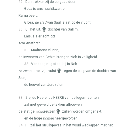
29
Dan trekken zij de bergpas door:
Geba is ons nachtkwartier!
Rama beeft;
Gibea,
de stad
van Saul, slaat op de vlucht.
30
Gil het uit,
dochter van Gallim!
Laïs, sla er acht op!
Arm Anathoth!
31
Madmena vlucht,
de inwoners van Gebim brengen zich in veiligheid.
32
Vandaag nog staat hij in Nob
en
zwaait met zijn vuist
tegen de berg van de dochter van
Sion,
de heuvel van Jeruzalem.
33
Zie, de Heere, de
HEERE
van de legermachten,
zal met geweld de takken afhouwen;
de statige
woud
reuzen
zullen worden omgehakt,
en de hoge
bomen
neergeworpen.
34
Hij zal het struikgewas in het woud wegkappen met het