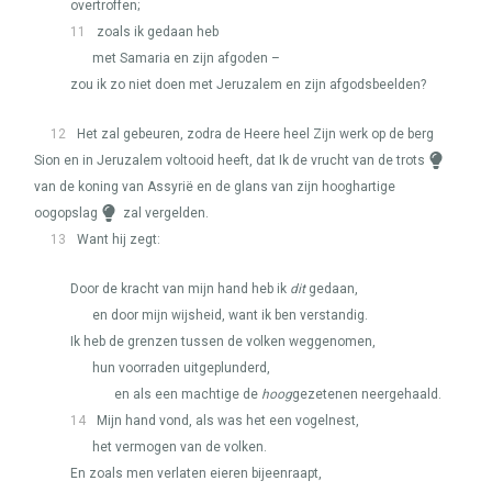
overtroffen;
11
zoals ik gedaan heb
met Samaria en zijn afgoden –
zou ik zo niet doen met Jeruzalem en zijn afgodsbeelden?
12
Het zal gebeuren, zodra de Heere heel Zijn werk op de berg
Sion en in Jeruzalem voltooid heeft, dat Ik de vrucht van de trots
van de koning van Assyrië en de glans van zijn hooghartige
oogopslag
zal vergelden.
13
Want hij zegt:
Door de kracht van mijn hand heb ik
dit
gedaan,
en door mijn wijsheid, want ik ben verstandig.
Ik heb de grenzen tussen de volken weggenomen,
hun voorraden uitgeplunderd,
en als een machtige de
hoog
gezetenen neergehaald.
14
Mijn hand vond, als was het een vogelnest,
het vermogen van de volken.
En zoals men verlaten eieren bijeenraapt,