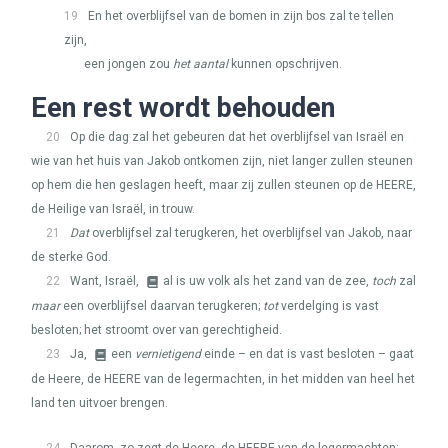
19
En het overblijfsel van de bomen in zijn bos zal te tellen
zijn,
een jongen zou
het aantal
kunnen opschrijven.
Een rest wordt behouden
20
Op die dag zal het gebeuren dat het overblijfsel van Israël en
wie van het huis van Jakob ontkomen zijn, niet langer zullen steunen
op hem die hen geslagen heeft, maar zij zullen steunen op de
HEERE
,
de Heilige van Israël, in trouw.
21
Dat
overblijfsel zal terugkeren, het overblijfsel van Jakob, naar
de sterke God.
22
Want, Israël,
al is uw volk als het zand van de zee,
toch
zal
maar
een overblijfsel daarvan terugkeren;
tot
verdelging is vast
besloten; het stroomt over van gerechtigheid.
23
Ja,
een
vernietigend
einde – en dat is vast besloten – gaat
de Heere, de
HEERE
van de legermachten, in het midden van heel het
land ten uitvoer brengen.