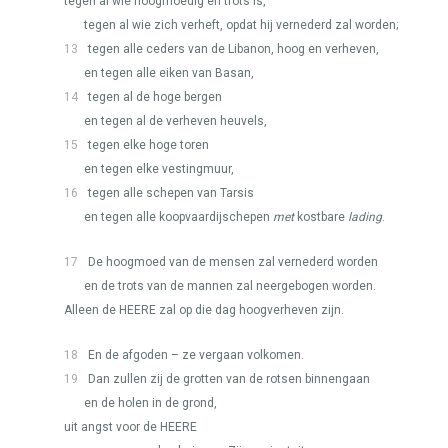
tegen al wie hoogmoedig en trots is,
tegen al wie zich verheft, opdat hij vernederd zal worden;
13
tegen alle ceders van de Libanon, hoog en verheven,
en tegen alle eiken van Basan,
14
tegen al de hoge bergen
en tegen al de verheven heuvels,
15
tegen elke hoge toren
en tegen elke vestingmuur,
16
tegen alle schepen van Tarsis
en tegen alle koopvaardijschepen
met
kostbare
lading
.
17
De hoogmoed van de mensen zal vernederd worden
en de trots van de mannen zal neergebogen worden.
Alleen de
HEERE
zal op die dag hoogverheven zijn.
18
En de afgoden – ze vergaan volkomen.
19
Dan zullen zij de grotten van de rotsen binnengaan
en de holen in de grond,
uit angst voor de
HEERE