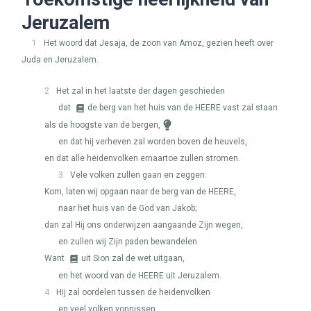
Jeruzalem
1
Het woord dat Jesaja, de zoon van Amoz, gezien heeft over
Juda en Jeruzalem.
2
Het zal in het laatste der dagen geschieden
dat
de berg van het huis van de
HEERE
vast zal staan
als de hoogste van de bergen,
en dat hij verheven zal worden boven de heuvels,
en dat alle heidenvolken ernaartoe zullen stromen.
3
Vele volken zullen gaan en zeggen:
Kom, laten wij opgaan naar de berg van de
HEERE
,
naar het huis van de God van Jakob;
dan zal Hij ons onderwijzen aangaande Zijn wegen,
en zullen wij Zijn paden bewandelen.
Want
uit Sion zal de wet uitgaan,
en het woord van de
HEERE
uit Jeruzalem.
4
Hij zal oordelen tussen de heidenvolken
en veel volken vonnissen.