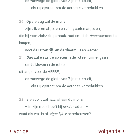
en vanwege de glorie van Zijn majesteit,
als Hij opstaat om de aarde te verschrikken.
20
Op die dag zal de mens
zijn zilveren afgoden en zijn gouden afgoden,
die hij voor zichzelf gemaakt had om zich
daarvoor
neer te
buigen,
voor de ratten
en de vleermuizen werpen.
21
Dan
zullen zij de spleten in de rotsen binnengaan
en de kloven in de rotsen,
uit angst voor de
HEERE
,
en vanwege de glorie van Zijn majesteit,
als Hij opstaat om de aarde te verschrikken.
22
Zie voor uzelf
dan
af van de mens
– in zijn neus heeft hij
slechts
adem –
want als wat is hij
eigenlijk
te beschouwen?
vorige
volgende