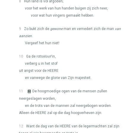
8
Hun land is vol afgoden;
voor het werk van hun handen buigen zij zich neer,
voor wat hun vingers gemaakt hebben.
9
Zo bukt zich de
gewone
man en vernedert zich de man
van
aanzien
.
Vergeef het hun niet!
10
Ga de rots
kloof
in,
verberg u in het stof
uit angst voor de
HEERE
en vanwege de glorie van Zijn majesteit.
11
De hoogmoedige ogen van de mensen zullen
neergeslagen worden,
en de trots van de mannen zal neergebogen worden.
Alleen de
HEERE
zal op die dag hoogverheven zijn.
12
Want de dag van de
HEERE
van de legermachten zal zijn