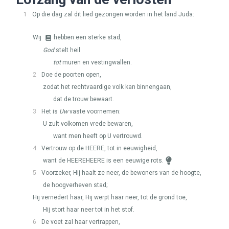
1
Op die dag zal dit lied gezongen worden in het land Juda:
Wij
hebben een sterke stad,
God
stelt heil
tot
muren en vestingwallen.
2
Doe de poorten open,
zodat het rechtvaardige volk kan binnengaan,
dat de trouw bewaart.
3
Het is
Uw
vaste voornemen:
U zult volkomen vrede bewaren,
want men heeft op U vertrouwd.
4
Vertrouw op de
HEERE
, tot in eeuwigheid,
want de
HEEREHEERE
is een eeuwige rots.
5
Voorzeker, Hij haalt ze neer, de bewoners van de hoogte,
de hoogverheven stad;
Hij vernedert haar, Hij werpt haar neer, tot de grond toe,
Hij stort haar neer tot in het stof.
6
De voet zal haar vertrappen,