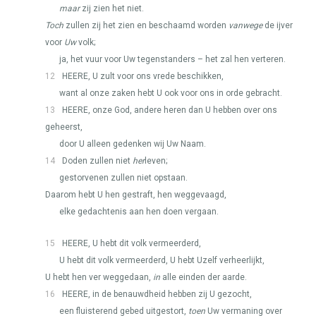
maar
zij zien het niet.
Toch
zullen zij het zien en beschaamd worden
vanwege
de ijver
voor
Uw
volk;
ja, het vuur voor Uw tegenstanders – het zal hen verteren.
12
HEERE
, U zult voor ons vrede beschikken,
want al onze zaken hebt U ook voor ons in orde gebracht.
13
HEERE
, onze God, andere heren dan U hebben over ons
geheerst,
door U alleen gedenken wij Uw Naam.
14
Doden zullen niet
her
leven;
gestorvenen zullen niet opstaan.
Daarom hebt U hen gestraft, hen weggevaagd,
elke gedachtenis aan hen doen vergaan.
15
HEERE
, U hebt dit volk vermeerderd,
U hebt dit volk vermeerderd, U hebt Uzelf verheerlijkt,
U hebt hen ver weggedaan,
in
alle einden der aarde.
16
HEERE
, in de benauwdheid hebben zij U gezocht,
een fluisterend gebed uitgestort,
toen
Uw vermaning over