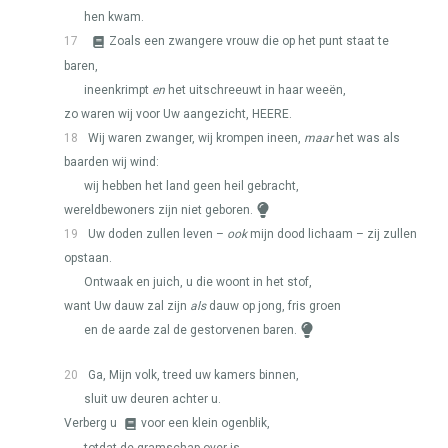
hen kwam.
17
Zoals een zwangere vrouw die op het punt staat te
baren,
ineenkrimpt
en
het uitschreeuwt in haar weeën,
zo waren wij voor Uw aangezicht,
HEERE
.
18
Wij waren zwanger, wij krompen ineen,
maar
het was als
baarden wij wind:
wij hebben het land geen heil gebracht,
wereldbewoners zijn niet geboren.
19
Uw doden zullen leven –
ook
mijn dood lichaam – zij zullen
opstaan.
Ontwaak en juich, u die woont in het stof,
want Uw dauw zal zijn
als
dauw op jong, fris groen
en de aarde zal de gestorvenen baren.
20
Ga, Mijn volk, treed uw kamers binnen,
sluit uw deuren achter u.
Verberg u
voor een klein ogenblik,