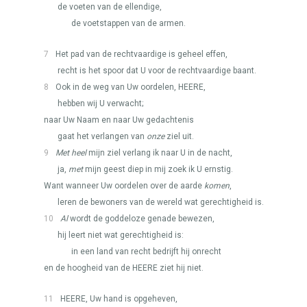
de voeten van de ellendige,
de voetstappen van de armen.
7
Het pad van de rechtvaardige is geheel effen,
recht is het spoor dat U voor de rechtvaardige baant.
8
Ook in de weg van Uw oordelen,
HEERE
,
hebben wij U verwacht;
naar Uw Naam en naar Uw gedachtenis
gaat het verlangen van
onze
ziel uit.
9
Met heel
mijn ziel verlang ik naar U in de nacht,
ja,
met
mijn geest diep in mij zoek ik U ernstig.
Want wanneer Uw oordelen over de aarde
komen
,
leren de bewoners van de wereld wat gerechtigheid is.
10
Al
wordt de goddeloze genade bewezen,
hij leert niet wat gerechtigheid is:
in een land van recht bedrijft hij onrecht
en de hoogheid van de
HEERE
ziet hij niet.
11
HEERE
, Uw hand is opgeheven,